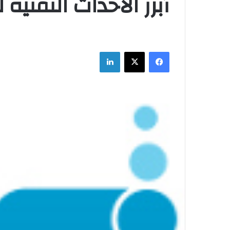
أبرز الأحداث التقنية لعام
فيسبوك
‫X
لينكدإن