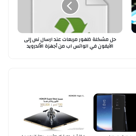
ش
ك
ل
ة
ظ
ه
حل مشكلة ظهور مربعات عند ارسال نص إلى
و
الآيفون في الواتس اب من أجهزة الأندرويد
ر
م
ر
ب
ع
ا
ت
ع
ن
د
ا
ر
س
ا
ل