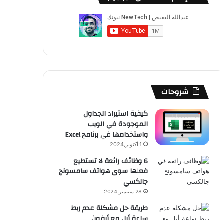
ب
u
ت
ب
ق
ص
و
T
ق
ت
ر
ا
ك
u
ر
ش
ا
ل
b
ا
ا
م
م
e
م
ت
و
شروحات
ق
كيفية استيراد الجداول
الموجودة في الويب
ع
واستخدامها في برنامج Excel
R
1 أكتوبر,2024
6 وظائف رائعة لا تستطيع
S
فعلها سوى هواتف سامسونج
جالكسي
S
28 سبتمبر,2024
طريقة حل مشكلة عدم ربط
ساعة أبل مع أيفون