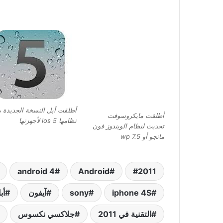
أطلقت أبل النسخة الجديدة 
أطلقت مايكروسوفت
نظامها ios 5 لأجهزتها
تحديث لنظام الويندوز فون
مانجو أو wp 7.5
2011
Android‏
android 4
iphone 4S
sony
آيفون
أب
التقنية في 2011
جلاكسي نكسوس