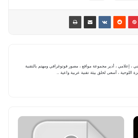
بينتيريست
‏Reddit
‏VKontakte
مشاركة عبر البريد
طباعة
، إعلامي ، أدير مجموعة مواقع ، مصور فوتوغرافي ومهتم بالتقنية
ة اللوحية ، أسعى لخلق بيئة تقنية عربية واعية ..
ح
ل
م