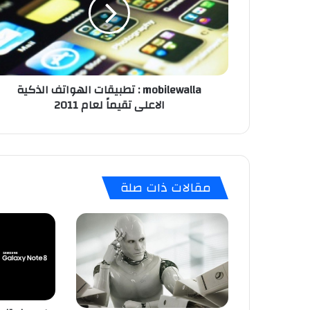
i
l
e
w
a
l
mobilewalla : تطبيقات الهواتف الذكية
l
الاعلى تقيماً لعام 2011
a
:
ت
ط
ب
ي
مقالات ذات صلة
ق
ا
ت
ا
ل
ه
و
ا
ت