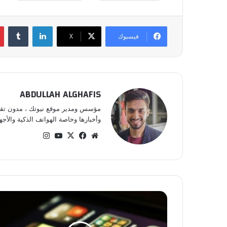
لينكدإن
‏Tumblr
فيسبوك
‫X
ABDULLAH ALGHAFIS
مؤسس ومدير موقع نيوتك ، مدون تقني 
وأخبارها وخاصة الهواتف الذكية والأجهز
موق
في
‫X
‫Yo
انس
ع
سب
uT
تقر
الوي
وك
ub
ام
ب
e
m
o
b