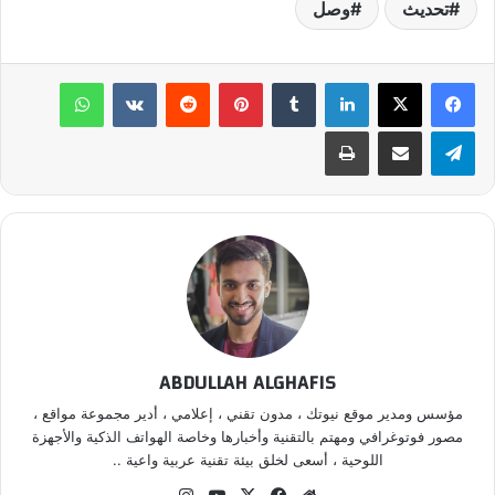
تحديث
وصل
لينكدإن
‏Tumblr
بينتيريست
‏Reddit
‏VKontakte
واتساب
تيلقرام
مشاركة عبر البريد
طباعة
ABDULLAH ALGHAFIS
مؤسس ومدير موقع نيوتك ، مدون تقني ، إعلامي ، أدير مجموعة مواقع ،
مصور فوتوغرافي ومهتم بالتقنية وأخبارها وخاصة الهواتف الذكية والأجهزة
اللوحية ، أسعى لخلق بيئة تقنية عربية واعية ..