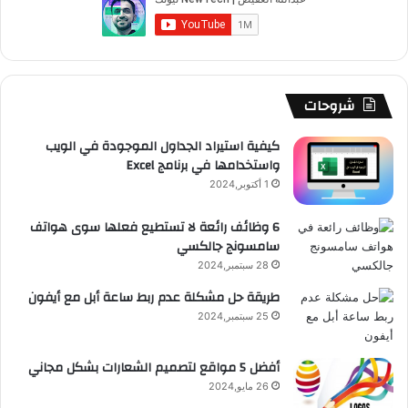
ل
و
T
ق
ت
ر
ا
ن
و
ك
u
ر
ش
ا
ل
ا
ة
b
ا
ا
م
م
شروحات
[
ت
e
م
ت
و
كيفية استيراد الجداول الموجودة في الويب
ح
واستخدامها في برنامج Excel
د
ق
1 أكتوبر,2024
ي
ث
ع
6 وظائف رائعة لا تستطيع فعلها سوى هواتف
]
سامسونج جالكسي
R
28 سبتمبر,2024
S
طريقة حل مشكلة عدم ربط ساعة أبل مع أيفون
25 سبتمبر,2024
S
أفضل 5 مواقع لتصميم الشعارات بشكل مجاني
26 مايو,2024