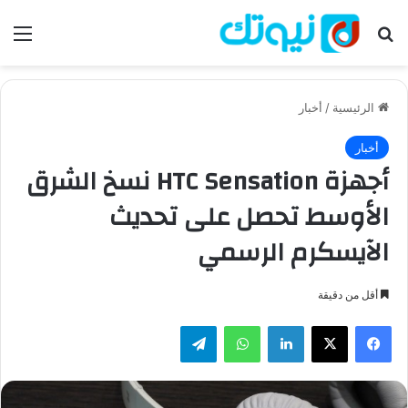
بحث عن
الق
الرئيسية
/
أخبار
أخبار
أجهزة HTC Sensation نسخ الشرق
الأوسط تحصل على تحديث
الآيسكرم الرسمي
أقل من دقيقة
فيسبوك
‫X
لينكدإن
واتساب
تيلقرام