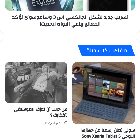
ا
ي
ي
د
تسريب جديد لشكل الجالكسي اس 3 وساموسونج تؤكد
س
ل
المعالج رباعي النواة [تحديث]
ك
ش
ر
ك
ي
ل
م
ا
مقالات ذات صلة
س
ل
ا
ج
ن
ا
د
ل
و
ك
ي
س
ت
ي
ش
ا
ر
س
هل جربت أن تعزف الموسيقى
س
3
بأفكارك ؟
م
و
ي
س
22 يوليو,2017
اً
ا
سوني تعلن رسميا عن جهازها
!
م
اللوحي Sony Xperia Tablet S