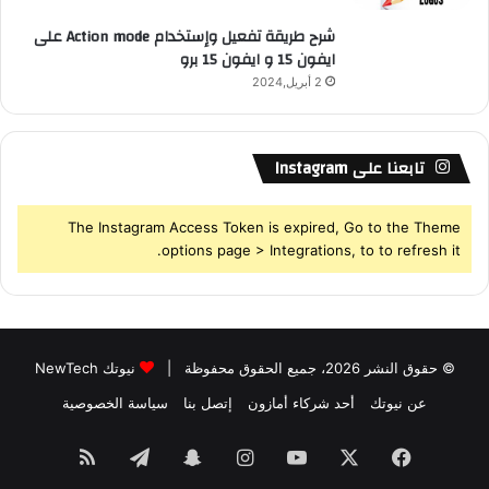
شرح طريقة تفعيل وإستخدام Action mode على
ايفون 15 و ايفون 15 برو
2 أبريل,2024
تابعنا على Instagram
The Instagram Access Token is expired, Go to the Theme
options page > Integrations, to to refresh it.
© حقوق النشر 2026، جميع الحقوق محفوظة |
نيوتك NewTech
عن نيوتك
أحد شركاء أمازون
إتصل بنا
سياسة الخصوصية
فيسبوك
‫X
‫YouTube
انستقرام
سناب
تيلقرام
ملخص