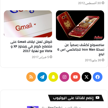
و
30 أغسطس,2012
س
و
ن
ج
ت
ؤ
ك
قوقل تعلن ايقاف Gmail على
د
سامسونج تكشف رسمياً عن
متصفح كروم في ويندوز XP و
ا
نسخة Iron Man للجالكسي اس 6
Vista مع نهاية 2017
ل
ايدج
م
5 فبراير,2017
26 مايو,2015
ع
ا
ل
ف
ا
س
ت
م
ج
ر
ي
X
Y
ن
ن
ي
ل
ب
ا
س
o
س
ا
ل
خ
إنضم لقناتنا على اليوتيوب
ع
ي
ب
u
ت
ب
ق
ص
ا