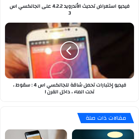
فيديو استعراض تحديث الأندرويد 4.2.2 على الجالكسي اس
ر
3
ا
ض
ت
ف
ح
ي
د
د
ي
ي
ث
و
ا
إ
ل
خ
أ
ت
ن
ب
فيديو إختبارات تحمل شاقة للجالكسي اس 4 : سقوط ،
د
ا
تحت الماء ، داخل الفرن !
ر
ر
و
ا
ي
ت
د
ت
مقالات ذات صلة
4
ح
.
م
2
ل
.
ش