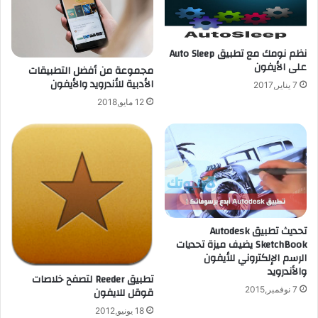
2
ا
ع
ق
ل
ة
نظم نومك مع تطبيق Auto Sleep
ى
ل
على الأيفون
ا
مجموعة من أفضل التطبيقات
ل
الأدبية للأندرويد والأيفون
ل
ج
7 يناير,2017
ج
ا
12 مايو,2018
ا
ل
ل
ك
ك
س
س
ي
ي
ا
ا
س
س
4
3
:
تحديث تطبيق Autodesk
س
SketchBook يضيف ميزة تحديات
ق
الرسم الإلكتروني للأيفون
و
والأندرويد
تطبيق Reeder لتصفح خلاصات
ط
قوقل للايفون
7 نوفمبر,2015
،
ت
18 يونيو,2012