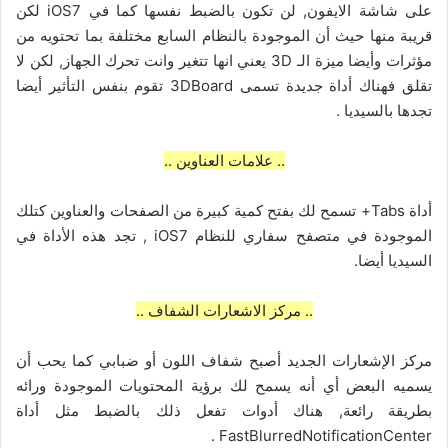
على شاشة الايفون, لن تكون بالضبط نفسها كما في iOS7 لكن
قريبة منها حيث أن الموجودة بالنظام السابع مختلفة بما تحتويه من
مؤثرات وأيضا ميزة الـ 3D يعني انها تتغير وانت تحرك الجهاز, لكن لا
تقلق فهناك أداة جديدة تسمى 3DBoard تقوم بنفس التأثير أيضا
تجدها بالسيديا .
.. علامات العناوين ..
أداة Tabs+ تسمح لك بفتح كمية كبيرة من الصفحات والعناوين كتلك
الموجودة في متصفح سفاري للنظام iOS7 , تجد هذه الأداة في
السيديا أيضا.
.. مركز الاشعارات الشفاف ..
مركز الإشعارات الجديد أصبح شفاف اللون أو ضبابي كما يحب أن
يسميه البعض أي أنه يسمح لك برؤية المحتويات الموجودة ورائه
بطريقة رائعة, هناك أدوات تفعل ذلك بالضبط مثل أداة
FastBlurredNotificationCenter .