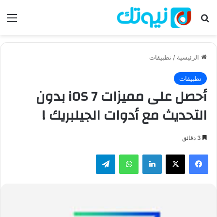
بحث عن
الق
الرئيسية
/
تطبيقات
تطبيقات
أحصل على مميزات iOS 7 بدون
التحديث مع أدوات الجيلبريك !
3 دقائق
فيسبوك
‫X
لينكدإن
واتساب
تيلقرام