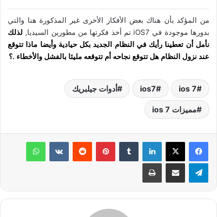
من المؤكد بأن هناك بعض الأفكار الأخرى غير المذكورة هنا والتي
بدورها موجودة في iOS7 تم أخذ فكرتها من مطورين السيديا,
لذلك
نأمل أن تعطينا رأيك في النظام الجديد بكل حيادية وأيضا ماذا تتوقع
عند نزول النظام هل تتوقع نجاحه أم تتوقعه مليئا بالفشل والأخطاء .؟
ios 7
ios7
أدوات جيلبريك
مميزات ios 7
لينكدإن
‏Tumblr
بينتيريست
‏Reddit
‏VKontakte
واتساب
تيلقرام
مشاركة عبر البريد
طباعة