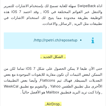
اداة SwipeBack سهلة للغاية تسمح لك بإستخدام الاشارات للتمرير
والتنقل عبر القوائم المختلفة في iOS , وقد اعتمد iOS 7 هذه
الوظيفة بطريقة محدودة مما يتيح لك استخدام الاشارات في
تطبيقات مثل البريد , الرسائل, والاعدادت.
http://rpetri.ch/reposetup/
.. الشكل الجديد ..
حتى الآن طبعا لا يمكن الحصول على شكل iOS 7 تماما لكن من
الممكن لبعض الثيمات أن تكون مقاربة للايقونات الموجودة مع بعض
التعديلات البسيطة, فهناك ثيم FlatIcons, وأيضا بعض التطبيقات
الأأخرى مثل تطبيق الطقس Yahoo , والتقويم مع تطبيق WeekCal
, واذا كنت تريد البريد فتطبيق Mailbox هو الأفضل حالياً .
..AirDrop..