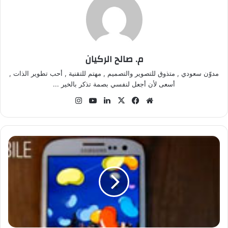
م. صالح الركيان
مدوّن سعودي , متذوق للتصوير والتصميم , مهتم للتقنية , أحب تطوير الذات ,
أسعى لأن أجعل لنفسي بصمة تذكر بالخير ...
موق
في
‫X
لينك
‫Yo
انس
ع
سب
دإن
uT
تقر
الوي
وك
ub
ام
ب
e
ف
ي
د
ي
و
ا
س
ت
ع