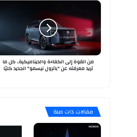
من
القوة
إلى
الكفاءة
والديناميكية..
كل
ما
تريد
معرفته
من القوة إلى الكفاءة والديناميكية.. كل ما
عن
تريد معرفته عن "باترول نيسمو" الجديد كليًا
"باترول
نيسمو"
الجديد
كليًا
مقالات ذات صلة