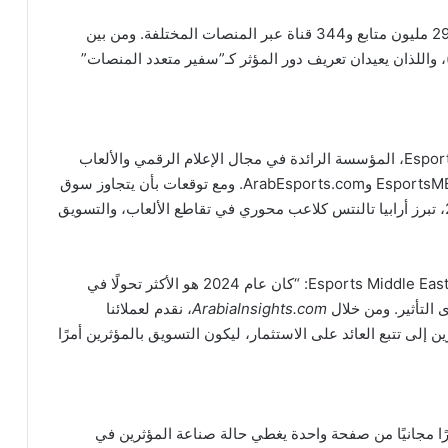
الوكالة تمثل أكثر من 90 موهبة حصرية، مع أكثر من 299 مليون متابع و344 قناة عبر المنصات المختلفة. ومن بين
، واللذان يعيدان تعريف دور المؤثر كـ”سفير متعدد المنصات”
تُعد أرابيا تالنتس جزءًا من شركة Esports Middle East LLC، المؤسسة الرائدة في مجال الإعلام الرقمي والألعاب
منذ عام 2014، والتي أنشأت منصات كبرى مثل EsportsME.com وArabEsports.com. ومع توقعات بأن يتجاوز سوق
الألعاب في المنطقة حاجز 2.6 مليار دولار بحلول 2025، تبرز أرابيا تالنتس كلاعب محوري في تقاطع الألعاب، والتسويق
قال سعيد شرف، المؤسس والرئيس التنفيذي لشركة Esports Middle East: “كان عام 2024 هو الأكثر تحولًا في
التأثير. ومن خلال
ArabiaInsights.com
، نقدم لعملائنا
ن إلى تتبع العائد على الاستثمار، ليكون التسويق بالمؤثرين أمرًا
يرًا مجانيًا من صفحة واحدة يغطي حالة صناعة المؤثرين في