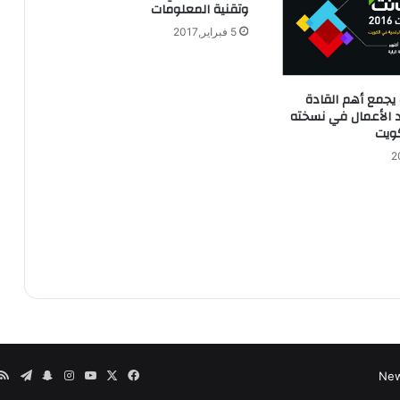
وتقنية المعلومات
5 فبراير,2017
يجمع أهم القادة
اد الأعمال في نسخته
كويت
‫X
فيسبوك
‫YouTube
انستقرام
سناب
تيلقر
م
تشات
ا