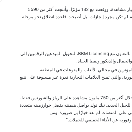
خلال عام 2024، حصدت أرابيا تالنتس أكثر من 1.26 مليار مشاهدة، ووقعت مع 182 مؤثرًا، وأنتجت أكثر من 5590
م لم تكن مجرد إنجازات، بل أصبحت قاعدة انطلاق نحو مرحلة
إطلاق أول برنامج لترخيص المؤثرين في المنطقة بالتعاون مع BBM Licensing، لتحويل المبدعين الرقميين إلى
والجمال والديكور ونمط الحياة.
مؤثرين في مجالي الألعاب والمنوعات في المنطقة.
ArabiaInsig للتحليلات الفورية، والتي تمنح العلامات التجارية قدرة غير مسبوقة على تتبع
قال أحمد حنونة، رئيس الوكالة في أرابيا تالنتس: “من خلال أكثر من 750 مليون مشاهدة على الريلز والشورتس فقط،
للجيل الجديد. تيك توك يواصل هيمنته بفضل خوارزميته متعددة
 على المنصات لم تعد خيارًا بل ضرورة. ومن
وفورية عن الأداء الحقيقي للحملات.”