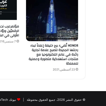
مؤتمرعرب نت 
الرقميّين وروّ
الأولى في ال
7 سبتمبر,2016
HONOR تُضيء برج خليفة إعلاناً لبدء
رحلتها الجديدة لتصبح علامة تجارية
رائدة في عالم التكنولوجيا مع
منتجات استهلاكية متطورة وعملية
للمملكة
23 أغسطس,2021
© حقوق النشر 2026، جميع الحقوق محفوظة |
نيوتك NewTech