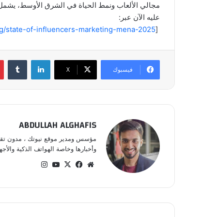
مجالي الألعاب ونمط الحياة في الشرق الأوسط، يشمل 
عليه الآن عبر:
og/state-of-influencers-marketing-mena-2025
[
لينكدإن
فيسبوك
‫X
ABDULLAH ALGHAFIS
مؤسس ومدير موقع نيوتك ، مدون تقني 
وأخبارها وخاصة الهواتف الذكية والأجهز
موقع
‫X
فيسبوك
‫YouTube
انستقرام
الويب