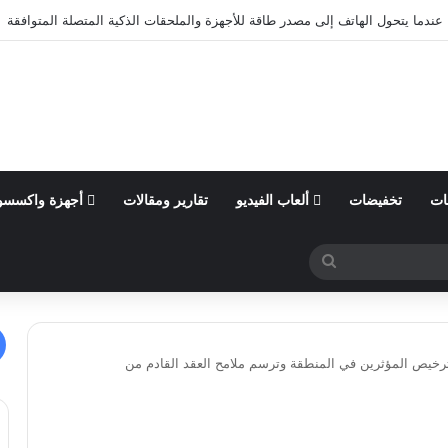
ول من السنة المالية 2026 وتؤكد توقعاتها المالية للعام
ات
تخفيضات
ألعاب الفيديو
تقارير ومقالات
أجهزة واكسسو
بحث
عن
لترخيص المؤثرين في المنطقة وترسم ملامح العقد القادم من