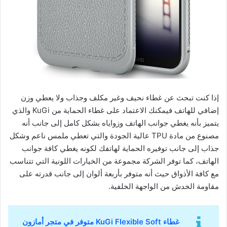
إذا كنت تبحث عن غطاء نحيف وغير مكلف وجذاب ولا يعطي وزن
إضافي للهاتف فيمكنك الاعتماد على غطاء الحماية من KuGi والذي
يتميز بأنه يغطي جوانب الهاتف وزواياه بشكل كامل إلى جانب أنه
مصنوع من مادة TPU عالية الجودة والتي تعطي ملمس ناعم وشكل
جذاب إلى جانب توفيره الحماية لهاتفك لكونه يغطي كافة جوانب
الهاتف، كما توفر الشركة مجموعة من الخيارات اللونية التي تتناسب
مع كافة الأذواق حيث أنه متوفر بأربعة ألوان إلى جانب قدرته على
مقاومة الخدش من الواجهة الخلفية.
غطاء KuGi Flexible Soft متوفر في متجر أمازون