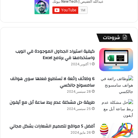
ا
ر
م
ن
و
T
ق
ت
ر
ا
ا
ت
ل
ك
u
ر
ش
ا
ل
م
b
ا
ا
م
م
ا
شروحات
ض
e
م
ت
و
ي
كيفية استيراد الجداول الموجودة في الويب
واستخدامها في برنامج Excel
ق
1 أكتوبر,2024
ع
6 وظائف رائعة لا تستطيع فعلها سوى هواتف
سامسونج جالكسي
R
28 سبتمبر,2024
S
طريقة حل مشكلة عدم ربط ساعة أبل مع أيفون
25 سبتمبر,2024
S
أفضل 5 مواقع لتصميم الشعارات بشكل مجاني
26 مايو,2024