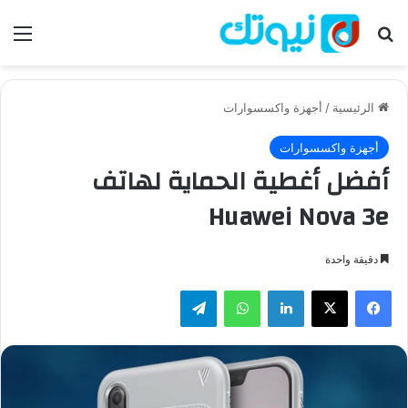
بحث عن
الق
الرئيسية
/
أجهزة واكسسوارات
أجهزة واكسسوارات
أفضل أغطية الحماية لهاتف
Huawei Nova 3e
دقيقة واحدة
فيسبوك
‫X
لينكدإن
واتساب
تيلقرام