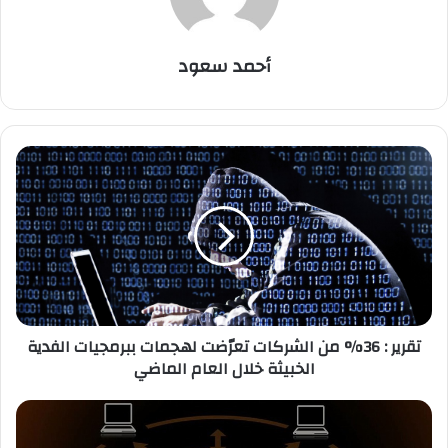
أحمد سعود
ت
ق
ر
ي
ر
:
3
6
%
تقرير : 36% من الشركات تعرّضت لهجمات ببرمجيات الفدية
م
الخبيثة خلال العام الماضي
ن
ا
ل
ت
ش
ع