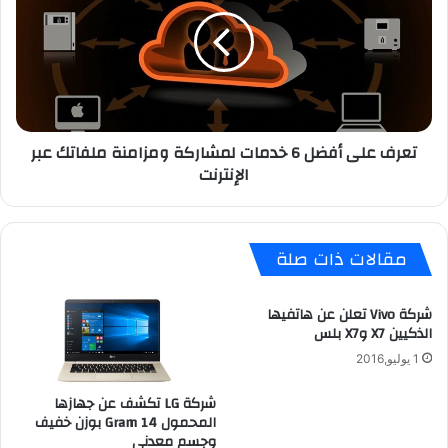
ر
ر
ك
ف
ا
ع
ت
ل
ت
ى
ع
أ
رّ
ف
تعرف على أفضل 6 خدمات لمشاركة ومزامنة ملفاتك عبر
ض
ض
الإنترنت
ت
ل
ل
6
ه
خ
ج
د
مقالات ذات صلة
م
م
ا
ا
ت
ت
شركة Vivo تعلن عن هاتفيها
ب
ل
الذكيين X7 وX7 بلس
ب
م
ر
1 يوليو,2016
ش
م
ا
شركة LG تكشف عن جهازها
ج
ر
المحمول Gram 14 بوزن خفيف
ي
ك
وجسم معدني
ا
ة