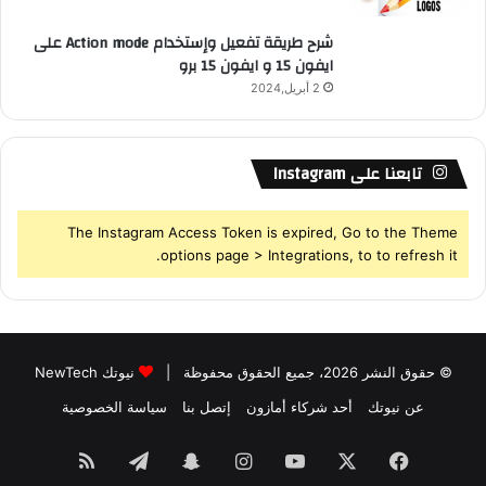
شرح طريقة تفعيل وإستخدام Action mode على
ايفون 15 و ايفون 15 برو
2 أبريل,2024
تابعنا على Instagram
The Instagram Access Token is expired, Go to the Theme
options page > Integrations, to to refresh it.
© حقوق النشر 2026، جميع الحقوق محفوظة |
نيوتك NewTech
عن نيوتك
أحد شركاء أمازون
إتصل بنا
سياسة الخصوصية
فيسبوك
‫X
‫YouTube
انستقرام
سناب
تيلقرام
ملخص