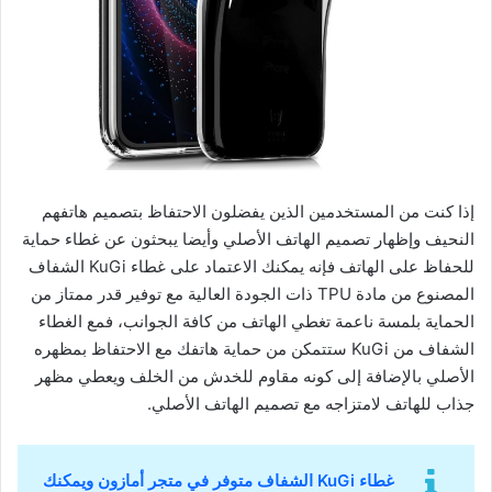
إذا كنت من المستخدمين الذين يفضلون الاحتفاظ بتصميم هاتفهم
النحيف وإظهار تصميم الهاتف الأصلي وأيضا يبحثون عن غطاء حماية
للحفاظ على الهاتف فإنه يمكنك الاعتماد على غطاء KuGi الشفاف
المصنوع من مادة TPU ذات الجودة العالية مع توفير قدر ممتاز من
الحماية بلمسة ناعمة تغطي الهاتف من كافة الجوانب، فمع الغطاء
الشفاف من KuGi ستتمكن من حماية هاتفك مع الاحتفاظ بمظهره
الأصلي بالإضافة إلى كونه مقاوم للخدش من الخلف ويعطي مظهر
جذاب للهاتف لامتزاجه مع تصميم الهاتف الأصلي.
غطاء KuGi الشفاف متوفر في متجر أمازون ويمكنك