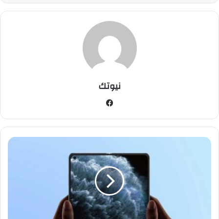
نيوتك
فيسبوك
شركة
OPOO
تنوي
الإعلان
عن
هاتفين
قابلين
للطي