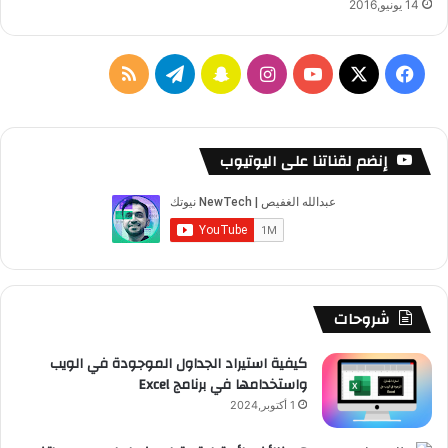
14 يونيو,2016
‫X
فيسبوك
‫YouTube
انستقرام
سناب
تيلقرام
ملخص
تشات
الموقع
RSS
إنضم لقناتنا على اليوتيوب
شروحات
كيفية استيراد الجداول الموجودة في الويب
واستخدامها في برنامج Excel
1 أكتوبر,2024