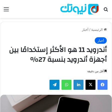
بحث عن
الق
الرئيسية
/
أخبار
أخبار
أندرويد 11 هو الأكثر إستخدامًا بين
أجهزة أندرويد بنسبة 27%
أقل من دقيقة
فيسبوك
‫X
لينكدإن
واتساب
تيلقرام