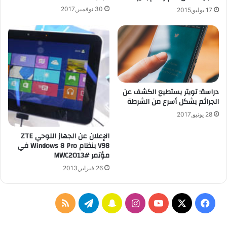
30 نوفمبر,2017
17 يوليو,2015
دراسة: تويتر يستطيع الكشف عن
الجرائم بشكل أسرع من الشرطة
28 يونيو,2017
الإعلان عن الجهاز اللوحي ZTE
V98 بنظام Windows 8 Pro في
مؤتمر #MWC2013
26 فبراير,2013
‫X
فيسبوك
‫YouTube
انستقرام
سناب
تيلقرام
ملخص
تشات
الموقع