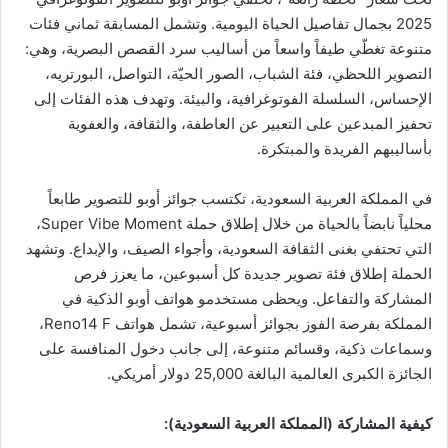
2025 بجمال تفاصيل الحياة اليومية. وتشمل المسابقة ثماني فئات
متنوعة تغطّي طيفاً واسعاً من أساليب سرد القصص البصرية، وهي:
التصوير اللحظي، فئة الشباب، الصور الحيّة، التواصل، البورتريه،
الإحساس، السلسلة الفوتوغرافية، والبيئة. وتهدف هذه الفئات إلى
تحفيز المبدعين على التعبير عن العاطفة، والثقافة، والعفوية
بأساليبهم الفريدة والمبتكرة.
في المملكة العربية السعودية، تكتسب جوائز أوبو للتصوير طابعاً
محلياً نابضاً بالحياة من خلال إطلاق حملة Super Vibe Moment،
التي تحتفي بغنى الثقافة السعودية، وأجواء الصيف، والإبداع. وتشهد
الحملة إطلاق فئة تصوير جديدة كل أسبوعين، ما يعزز فرص
المشاركة والتفاعل. ويحظى مستخدمو هواتف أوبو الذكية في
المملكة بفرصة الفوز بجوائز أسبوعية، تشمل هواتف Reno14 F،
وسماعات ذكية، وقسائم متنوعة، إلى جانب دخول المنافسة على
الجائزة الكبرى العالمية البالغة 25,000 دولار أمريكي.
كيفية المشاركة (المملكة العربية السعودية):