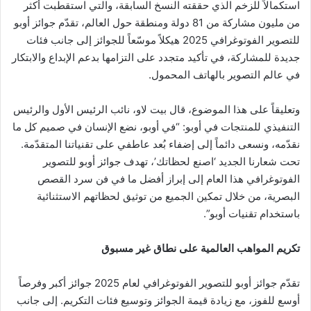
استكمالاً للزخم الذي حققته النسخ السابقة، والتي استقطبت أكثر
من مليون مشاركة من 81 دولة ومنطقة حول العالم، تقدّم جوائز أوبو
للتصوير الفوتوغرافي 2025 هيكلاً موسّعاً للجوائز إلى جانب فئات
جديدة للمشاركة، في تأكيد متجدد على التزامها بدعم الإبداع والابتكار
في عالم التصوير بالهاتف المحمول.
وتعليقاً على هذا الموضوع، قال بيت لاو، نائب الرئيس الأول والرئيس
التنفيذي للمنتجات في أوبو: “في أوبو، نضع الإنسان في صميم كل ما
نقدّمه، ونسعى دائماً إلى إضفاء بُعد عاطفي على تقنياتنا المتقدّمة.
تحت شعارنا الجديد ‘اصنع لحظاتك’، تهدف جوائز أوبو للتصوير
الفوتوغرافي هذا العام إلى إبراز أفضل ما في فن سرد القصص
البصرية، من خلال تمكين الجميع من توثيق لحظاتهم الاستثنائية
باستخدام تقنيات أوبو”.
تكريم المواهب العالمية على نطاق غير مسبوق
تقدّم جوائز أوبو للتصوير الفوتوغرافي لعام 2025 جوائز أكبر وفرصاً
أوسع للفوز، مع زيادة قيمة الجوائز وتوسيع فئات التكريم. إلى جانب