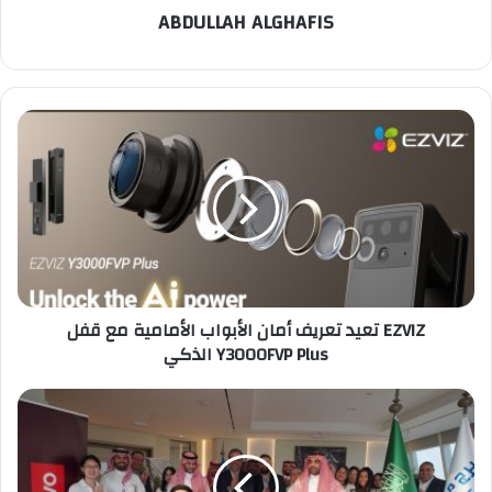
ABDULLAH ALGHAFIS
EZVIZ
تعيد
تعريف
أمان
الأبواب
الأمامية
مع
قفل
Y3000FVP
EZVIZ تعيد تعريف أمان الأبواب الأمامية مع قفل
Plus
Y3000FVP Plus الذكي
الذكي
لينوفو
تعزز
التزامها
الاستراتيجي
تجاه