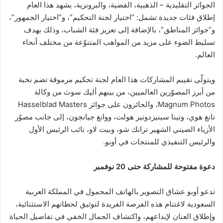
الجوائز التقليدية – الذهبية، الفضية، والبرونزية، يشهد هذا العام
إطلاق فئات جديدة تشمل: “اختيار لجنة التحكيم”، و”اختيار الجمهور”،
و”جوائز المناطق”، بالإضافة إلى تعزيز فئة الشباب، وذلك بهدف
تسليط الضوء على مزيد من المواهب المتنوّعة من مختلف أنحاء
العالم.
ويتولّى تقييم المشاركات هذا العام لجنة تحكيم مرموقة تضم نخبة
من أبرز المصوّرين العالميين، من بينهم أليك سوث من وكالة
Magnum Photos، والحائزون على جوائز Hasselblad Masters
تانغ هوي، وتينا سينيزدوتير هولت، ووانغ جيانجون، إلى جانب مصوّر
الأزياء الصيني الشهير ترانك شو، وبيت لاو، نائب الرئيس الأول
والرئيس التنفيذي للمنتجات في أوبو.
دعوة مفتوحة للمشاركة حتى 20 نوفمبر
تدعو أوبو عشاق التصوير بالهاتف المحمول في المملكة العربية
السعودية لاغتنام هذه الفرصة الفريدة لتوثيق لحظاتهم الاستثنائية،
وإطلاق العنان لإبداعهم، واكتشاف الجمال الخفي في تفاصيل الحياة