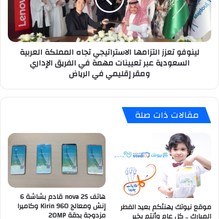
المملكة
العربية
السعودية
عبر
لينوفو تعزز التزامها الاستراتيجي تجاه المملكة العربية
تعيينات
السعودية عبر تعيينات مهمة في الفريق الإداري
مهمة
ومقر إقليمي في الرياض
في
الفريق
الإداري
ومقر إقليمي
مقالات ذات صلة
في
الرياض
هاتف nova 2S قادم بشاشة 6
إنش ومعالج Kirin 960 وكاميرا
موقع نيوتك يهنئكم بعيد الفطر
مزدوجة بدقة 20MP
المبارك .. كل عام وأنتم بخير