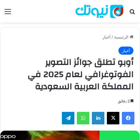
بحث عن
الق
الرئيسية
/
أخبار
أخبار
أوبو تطلق جوائز التصوير
الفوتوغرافي لعام 2025 في
المملكة العربية السعودية
2 دقائق
فيسبوك
‫X
لينكدإن
واتساب
تيلقرام