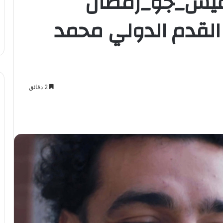
عيش_جو_رمضان
القدم الدولي محمد
2 دقائق