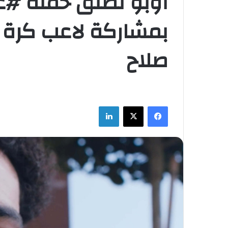
أوبو تطلق حملة #
بمشاركة لاعب كرة 
صلاح
فيسبوك
‫X
لينكدإن