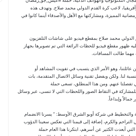
في مجال التكنولوجيا والهواتف الذكية، حملة #عيش_جو_رمضان
ريقيا، لاعب كرة القدم الدولي محمد صلاح. وتهدف هذه
نية المميزة، ومشاركتها مع الأهل والأصدقاء أينما كانوا في
 الدولي محمد صلاح بمقطع فيديو على شاشات التلفزيون
يه ظهور مقطع فيديو للحظات الرائعة التي تم تصويرها بجهاز
 عائلتنا، وهو الأمر الذي يتسبب في تفويت المشاهد أو
سبة لنا. ولكن وبفضل تقنية وسائل الاتصال المتقدمة، بات
تي تفصلتا عنهم. ومن هذا المنطلق، تسعى حملة
شاركة في التقاط الصور واللحظات التي لا تنسى، عبر وسائل
مالاً وإبداعاً.
ة والتخطيط في شركة أوبو الشرق الأوسط: ” يسرنا الانضمام
ي التراحم والكرم، إضافة إلى قيمنا التي تعكس سعينا الدؤوب
التي أبعدت الكثير عن أسرهم، ابتكرنا هذا العام حملة