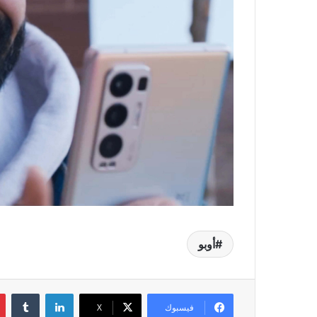
أوبو
لينكدإن
فيسبوك
‫X