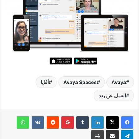
Avaya
Avaya Spaces
أڤايا
العمل عن بعد
لينكدإن
بينتيريست
واتساب
تيلقرام
مشاركة عبر البريد
طباعة