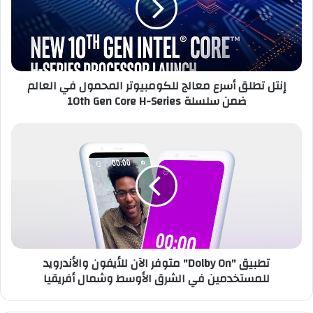
للكومبيوتر
المحمول
في
العالم
ضمن
إنتل تطلق أسرع معالج للكومبيوتر المحمول في العالم
سلسلة
ضمن سلسلة 10th Gen Core H-Series
10th
Gen
Core
تطبيق
H-
"Dolby
Series
On"
متوفر
الآن
للأيفون
والأندرويد
للمستخدمين
في
تطبيق "Dolby On" متوفر الآن للأيفون والأندرويد
الشرق
للمستخدمين في الشرق الأوسط وشمال أفريقيا
الأوسط
وشمال
أفريقيا