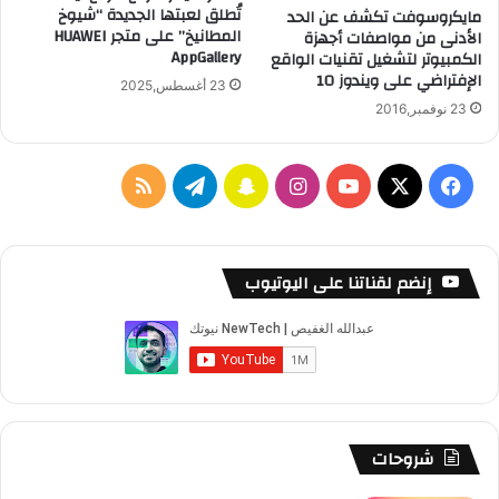
تُطلق لعبتها الجديدة “شيوخ
مايكروسوفت تكشف عن الحد
المطانيخ” على متجر HUAWEI
الأدنى من مواصفات أجهزة
AppGallery
الكمبيوتر لتشغيل تقنيات الواقع
الإفتراضي على ويندوز 10
23 أغسطس,2025
23 نوفمبر,2016
‫X
فيسبوك
‫YouTube
انستقرام
سناب
تيلقرام
ملخص
تشات
الموقع
RSS
إنضم لقناتنا على اليوتيوب
شروحات