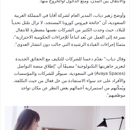
والانتقال بين المدن، ومنع الدخول أوالخروج منها.
وأوضح زهير دياب، المدير العام لشركة أڤايا في المملكة العربية
السعودية، أن “جائحة فيروس كورونا المستجد، لا تزال تمّثل تحدياً
للبلاد، حيث وجدت الكثير من الشركات نفسها مضطرة للانتقال
بسرعة إلى العمل عن بُعد اتباعاً للإجراءات الحكومية الاحترازية”،
مثمنًا إجراءات القيادة الرشيدة التي حالت دون انتشار العدوى”.
وقال دياب:” نقدّم دعمنا للشركات للتكيف مع الحقائق الجديدة
لتعزيز جاهزيتها التكنولوجية” مضيفًا أن “إطلاق منصة التواصل
(Avaya Spaces) في السعودية، سيوفّر للشركات والمؤسسات
والأفراد على حد سواء الاستفادة من حل فعال من حيث التكلفة،
ويُمكّنهم من استمرارية أعمالهم بغض النظر عن مكان تواجد
موظفيهم”.