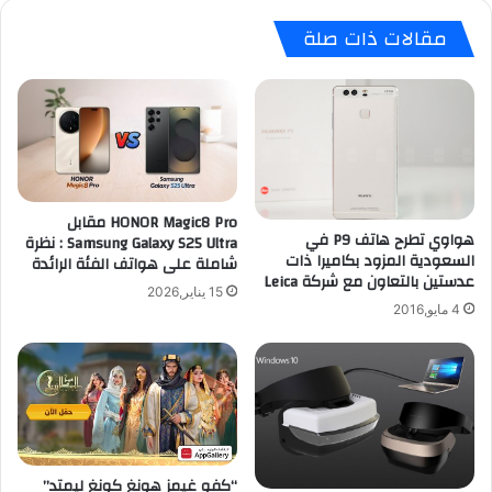
مقالات ذات صلة
HONOR Magic8 Pro مقابل
هواوي تطرح هاتف P9 في
Samsung Galaxy S25 Ultra : نظرة
السعودية المزود بكاميرا ذات
شاملة على هواتف الفئة الرائدة
عدستين بالتعاون مع شركة Leica
15 يناير,2026
4 مايو,2016
“كفو غيمز هونغ كونغ ليمتد”