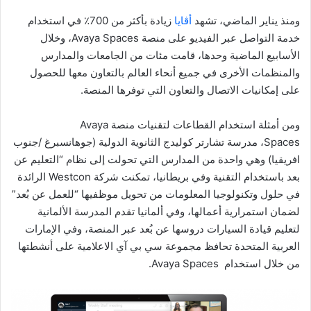
ومنذ يناير الماضي، تشهد
أڤايا
زيادة بأكثر من 700٪ في استخدام
خدمة التواصل عبر الفيديو على منصة Avaya Spaces، وخلال
الأسابيع الماضية وحدها، قامت مئات من الجامعات والمدارس
والمنظمات الأخرى في جميع أنحاء العالم بالتعاون معها للحصول
على إمكانيات الاتصال والتعاون التي توفرها المنصة.
ومن أمثلة استخدام القطاعات لتقنيات منصة Avaya
Spaces، مدرسة تشارتر كوليدج الثانوية الدولية (جوهانسبرغ /جنوب
افريقيا) وهي واحدة من المدارس التي تحولت إلى نظام “التعليم عن
بعد باستخدام التقنية وفي بريطانيا، تمكنت شركة Westcon الرائدة
في حلول وتكنولوجيا المعلومات من تحويل موظفيها “للعمل عن بُعد”
لضمان استمرارية أعمالها، وفي ألمانيا تقدم المدرسة الألمانية
لتعليم قيادة السيارات دروسها عن بُعد عبر المنصة، وفي الإمارات
العربية المتحدة تحافظ مجموعة سي بي آي الاعلامية على أنشطتها
من خلال استخدام Avaya Spaces.