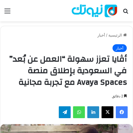
بحث عن
الق
الرئيسية
/
أخبار
أخبار
أڤايا تعزز سهولة “العمل عن بُعد”
في السعودية بإطلاق منصة
Avaya Spaces مع تجربة مجانية
2 دقائق
فيسبوك
‫X
لينكدإن
واتساب
تيلقرام