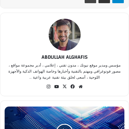
ABDULLAH ALGHAFIS
مؤسس ومدير موقع نيوتك ، مدون تقني ، إعلامي ، أدير مجموعة مواقع ،
مصور فوتوغرافي ومهتم بالتقنية وأخبارها وخاصة الهواتف الذكية والأجهزة
اللوحية ، أسعى لخلق بيئة تقنية عربية واعية ..
موقع
‫X
فيسبوك
‫YouTube
انستقرام
الويب
إنتل
تطلق
أسرع
معالج