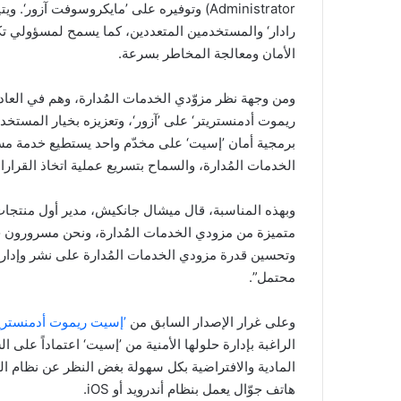
Administrator) وتوفيره على ’مايكروسوفت آزور
رادار‘ والمستخدمين المتعددين، كما يسمح لمسؤولي تكن
الأمان ومعالجة المخاطر بسرعة.
ومن وجهة نظر مزوّدي الخدمات المُدارة، وهم في العاد
ريموت أدمنستريتر‘ على ’آزور‘، وتعزيزه بخيار المستخد
برمجية أمان ’إسيت‘ على مخدّم واحد يستطيع خدمة مست
الخدمات المُدارة، والسماح بتسريع عملية اتخاذ القر
وبهذه المناسبة، قال ميشال جانكيش، مدير أول منتجا
متميزة من مزودي الخدمات المُدارة، ونحن مسرورون جد
وتحسين قدرة مزودي الخدمات المُدارة على نشر وإدارة ح
محتمل”.
وعلى غرار الإصدار السابق من
’إسيت ريموت أدمنستريتر
الراغبة بإدارة حلولها الأمنية من ’إسيت‘ اعتماداً على 
المادية والافتراضية بكل سهولة بغض النظر عن نظام الت
هاتف جوّال يعمل بنظام أندرويد أو iOS.