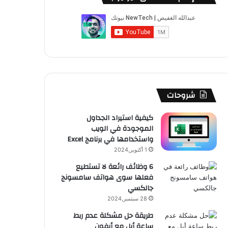
ب
u
ت
ب
ق
ص
و
T
ق
ت
ر
ا
ك
u
ر
ش
ا
ل
b
ا
ا
م
م
e
م
ت
و
شروحات
ق
كيفية استيراد الجداول
الموجودة في الويب
ع
واستخدامها في برنامج Excel
R
1 أكتوبر,2024
6 وظائف رائعة لا تستطيع
S
فعلها سوى هواتف سامسونج
جالكسي
S
28 سبتمبر,2024
طريقة حل مشكلة عدم ربط
ساعة أبل مع أيفون