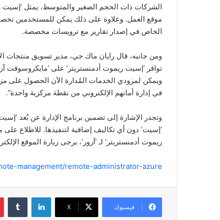
الشركات ذات الحجم الصغير والمتوسط، يمثل ’إسيت ريمو
موقع العمل. وعلاوة على ذلك يمكن للمستخدمين تخص
الخاص في إصدار تقارير مع ترويسات مخصصة.
ومن جانبه، قال رايان ماك جي، مدير تسويق منتجات الأ
توافر ’إسيت ريموت أدمنستريتر‘ على ’مايكروسوفت آزور
ويمكن لمزودي الخدمات المُدارة الآن الحصول على مزايا 
في إدارة أمانهم الإلكتروني من نقطة مركزية واحدة”.
وتجدر الإشارة إلى تضمين برنامج الإدارة عن بُعد ’إسيت
’إسيت‘ دون أي تكاليف إضافية لتنفيذها. للاطلاع على 
ريموت أدمنستريتر‘ لـ ’آزور‘، يرجى زيارة الموقع الإلكتر
emote-management/remote-administrator-azure/
لينكدإن
‏Tumblr
فيسبوك
‫X