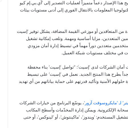
‘. ويتيح هذا الإصدار دعماً متميزاً لعمليات التصدير إلى ’آي.بي.إم كيو
ولوجيا المعلومات بالانتقال الفوري إلى أدنى مستويات بيئات
ة من المتعاقدين أو موزعي القيمة المضافة، يشكل توفير ’إسيت
مين المتعددين، مزايا أساسية ومهمة. وتلعب إمكانية تشغيل
خدمين متعددين دوراً مهماً في تبسيط إدارة أمان مزودي
ارات في مختلف مستويات شبكة العميل.
ت أمان الشركات لدى ’إسيت‘: “تواصل ’إسيت‘ بناء محفظة
اً بطرح هذا المنتج الجديد. نعمل في ’إسيت‘ على تبسيط
لولهم الأمنية وتأكيد قدرتهم على حماية بياناتهم من أي تهديد
‘ لـ ’مايكروسوفت آزور‘
، يوسّع البرنامج من خيارات الشركات
السحابة الإلكترونية. ويمكن إدارة المخدّمات وأسطح المكاتب
شغيل المستخدم: ’ويندوز‘، ’ماكينتوش‘، أو ’لينوكس‘، أو حتى