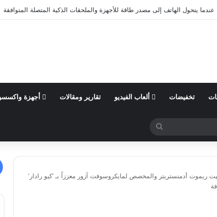
ول من السنة المالية 2026 وتؤكد توقعاتها المالية للعام
ات
تخفيضات
ألعاب الفيديو
تقارير ومقالات
أجهزة واكسسو
بحث
عن
ريموت أدمنستريتر والمخصص لمايكروسوفت آزور معززاً بـ ’كيو رادار‘
فة