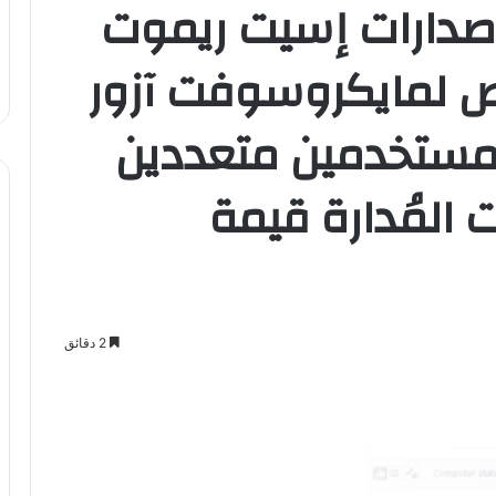
صدارات إسيت ريموت
ص لمايكروسوفت آزور
‘ ومستخدمين متعددين
 المُدارة قيمة
2 دقائق