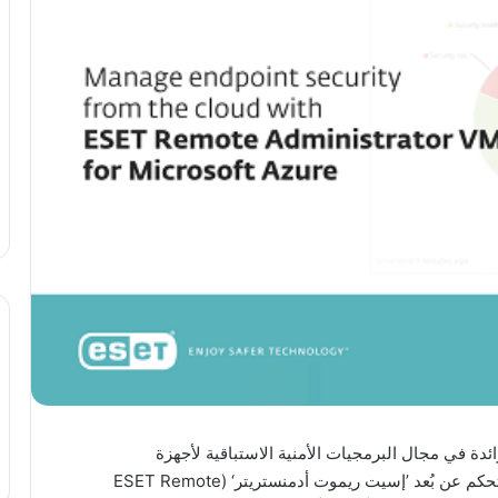
ائدة في مجال البرمجيات الأمنية الاستباقية لأجهزة
المستخدمين، عن إطلاق أحدث إصداراتها من برنامج التحكم عن بُعد ’إسيت ريموت أدمنستريتر‘ (ESET Remote