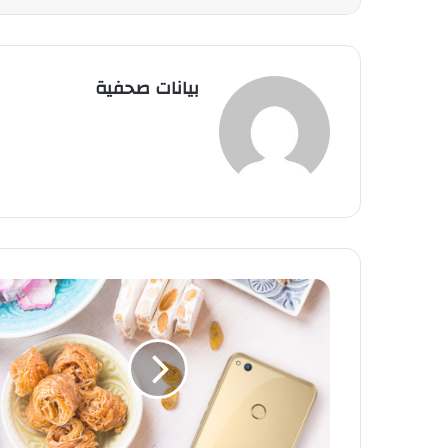
بيانات صحفية
ت
و
ق
ع
ا
ت
ب
إ