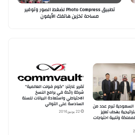
t
تطبيق Photo Compress لضغط الصور وتوفير
o
مساحة تخزين هاتفك الأيفون
C
o
m
p
r
e
s
s
ل
ض
غ
ط
تقرير غارتنر: “كوم فولت العالمية”
شركة رائدة في برامج النسخ
ا
الاحتياطي واستعادة البيانات للسنة
ل
السادسة على التوالي
ص
HONOR السعودية تبرم عدد من
و
راتيجية بهدف تعزيز
22 يونيو,2016
ملكة وتلبية احتياجات
ر
و
ت