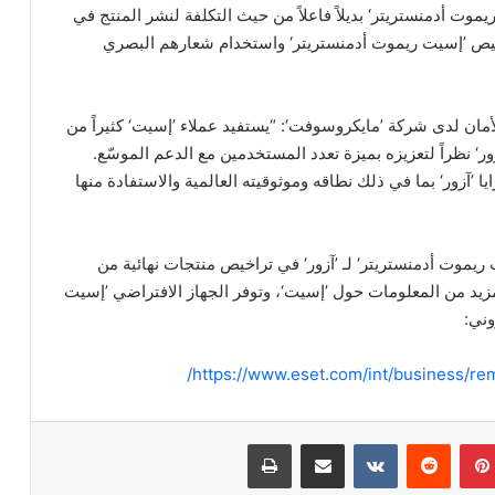
ت أدمنستريتر‘ بديلاً فاعلاً من حيث التكلفة لنشر المنتج في
يص ’إسيت ريموت أدمنستريتر‘ واستخدام شعارهم البصري
مان لدى شركة ’مايكروسوفت‘: “يستفيد عملاء ’إسيت‘ كثيراً من
‘ نظراً لتعزيزه بميزة تعدد المستخدمين مع الدعم الموسّع.
’آزور‘ بما في ذلك نطاقه وموثوقيته العالمية والاستفادة منها
 ريموت أدمنستريتر‘ لـ ’آزور‘ في تراخيص منتجات نهائية من
مزيد من المعلومات حول ’إسيت‘، وتوفر الجهاز الافتراضي ’إسيت
وني:
https://www.eset.com/int/business/r
بينتيريست
‏Reddit
‏VKontakte
مشاركة عبر البريد
طباعة