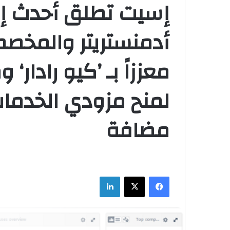
إسيت تطلق أحدث إ
أدمنستريتر والمخص
معززاً بـ ’كيو رادار
لمنح مزودي الخدمات
مضافة
فيسبوك
‫X
لينكدإن