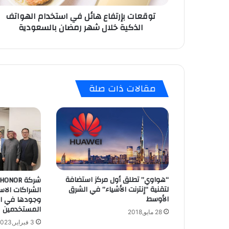
ر
توقعات بإرتفاع هائل في استخدام الهواتف
ت
الذكية خلال شهر رمضان بالسعودية
ف
ا
ع
ه
ا
ئ
مقالات ذات صلة
ل
ف
ي
ا
س
ت
خ
د
ا
“هواوي” تطلق أول مركز استضافة
شركة
لتقنية “إنترنت الأشياء” في الشرق
م
الشراكات الاست
الأوسط
وجودها في الم
ا
المستخدمين
ل
28 مايو,2018
ه
3 فبراير,2023