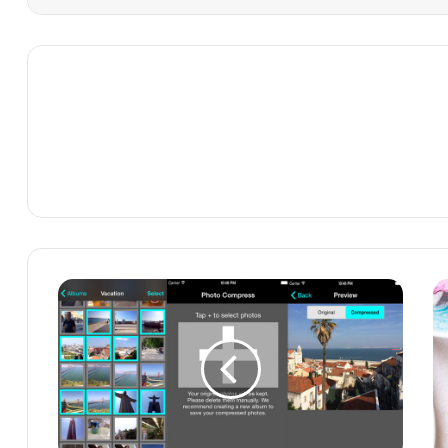
ت
ط
ب
ي
ق
P
h
o