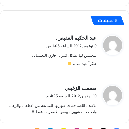
م
ل
ل
‫2 تعليقات
ا
ي
ف
ي
عبد الحكيم الغفيص
و
:
ق
ن
9 نوفمبر,2012 الساعة 1:03 ص
و
متحمس لها بشكل كبير ،، جاري التحمييل ،،
ل
شكراً عبدالله ،،
ي
مصعب الزغيبي
:
ق
10 نوفمبر,2012 الساعة 4:25 م
و
للاسف اللعبة فقدت شهرتها السابقة بين الاطفال والرجال ،
ل
واصبحت مشهورة ببعض الاصدرات فقط !!