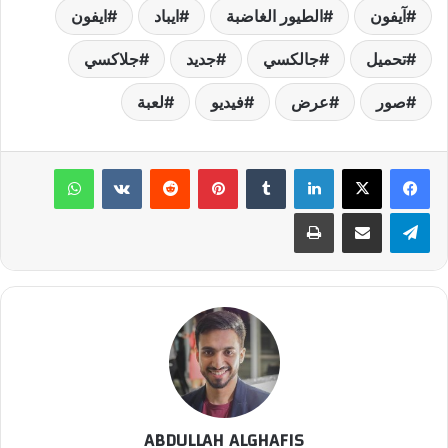
آيفون
الطيور الغاضبة
ايباد
ايفون
تحميل
جالكسي
جديد
جلاكسي
صور
عرض
فيديو
لعبة
لينكدإن
‏Tumblr
بينتيريست
‏Reddit
‏VKontakte
واتساب
تيلقرام
مشاركة عبر البريد
طباعة
ABDULLAH ALGHAFIS