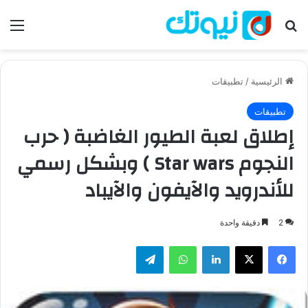
بحث عن
الق
الرئيسية
/
تطبيقات
تطبيقات
إطلاق لعبة الطيور الغاضبة ( حرب
النجوم Star wars ) وبشكل رسمي
للأندرويد والآيفون والآيباد
2
دقيقة واحدة
فيسبوك
‫X
لينكدإن
واتساب
تيلقرام