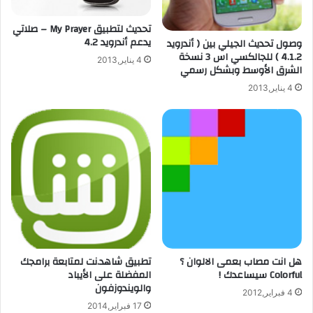
ب
ر
ل
ة
تحديث لتطبيق My Prayer – صلاتي
يدعم أندرويد 4.2
ا
وصول تحديث الجيلي بين ( أندرويد
ل
4.1.2 ) للجالكسي اس 3 نسخة
4 يناير,2013
الشرق الأوسط وبشكل رسمي
ي
ت
4 يناير,2013
ع
ج
ب
ك
م
ن
ا
ل
ا
ن
س
هل انت مصاب بعمى الالوان ؟
تطبيق شاهد.نت لمتابعة برامجك
ت
Colorful سيساعدك !
المفضلة على الأيباد
ق
والويندوزفون
ر
4 فبراير,2012
ا
17 فبراير,2014