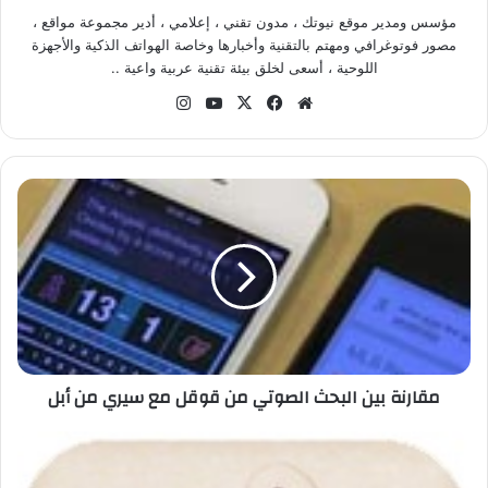
مؤسس ومدير موقع نيوتك ، مدون تقني ، إعلامي ، أدير مجموعة مواقع ،
مصور فوتوغرافي ومهتم بالتقنية وأخبارها وخاصة الهواتف الذكية والأجهزة
اللوحية ، أسعى لخلق بيئة تقنية عربية واعية ..
موق
في
‫X
‫Yo
انس
ع
سب
uT
تقر
الوي
وك
ub
ام
ب
e
م
ق
ا
ر
ن
ة
ب
ي
ن
مقارنة بين البحث الصوتي من قوقل مع سيري من أبل
ا
ل
ب
م
ح
ع
ث