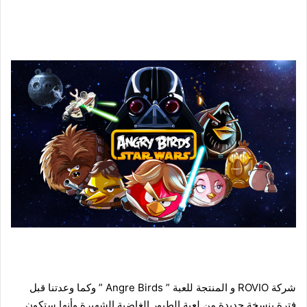
شركة ROVIO و المنتجة للعبة ” Angre Birds ” وكما وعدتنا قبل
فترة بنسخة جديدة من لعبة الطيور الغاضبة الشهيرة وأنها ستكون