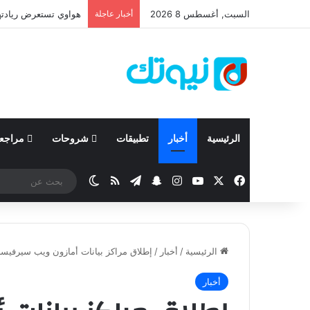
السبت, أغسطس 8 2026
أخبار عاجلة
الرئيسية
أخبار
تطبيقات
شروحات
مراجع
‫X
فيسبوك
‫YouTube
انستقرام
تيلقرام
سناب تشات
ملخص الموقع RSS
الوضع المظلم
الرئيسية
/
أخبار
/
إطلاق مراكز بيانات أمازون ويب سيرفيسز (AWS) في الشرق الأ
أخبار