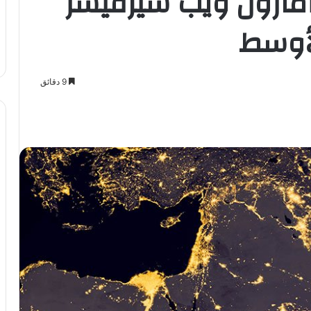
 أمازون ويب سيرفيسز
9 دقائق