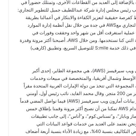
ت بالإضافة إلى العديد من القطاعات الأخرى، وتمتلك حضوراً في
دي، نائب رئيس مجلس إدارة شركة عبداللطيف جميل للتطوير التجاري:
قة AWS في الشرق الأوسط كفرصة حقيقية لتعزيز الكفاءة والابتكار في أعمالنا بطريقة
آمنة. لقد بدأت رحلة شركة عبداللطيف جميل للتطوير التجاري معAWS في جدة من خلال نقل أنظمة إدارة الموارد
 عملية استغرقت أقل من شهر واحد وحققت وفورات في
التكاليف وصلت إلى 60% بالمقارنةً مع الحلول السابقة التي كنا نستخدمها. ومن خلال AWS، أصبحنا أكثر مرونة وقدرة
على الابتكار بسرعة عبر مختلف قطاعات الأعمال، بما في ذلك خدمة S:mile للتوصيل السريع، وتطبيق (كارهب)
ومن بين الشركات الكبرى الأخرى والتي اختارت أمازون ويب سيرفيسز (AWS)، هي مجموعة الطاير، إحدى أكبر
الأوسط وشمال أفريقيا، والمتخصصة في مبيعات وخدمات
المجموعة التي تتخذ من دولة الإمارات العربية المتحدة مقراً
لها، حضوراً في 12 دولة على مستوىالمنطقة ، وتدير أكثر من 200 متجر. وقال محمد الفايد، نائب رئيس أول، أومني
تشانيل – مجموعة الطاير: “يسعدنا افتتاح منطقة مراكز بيانات أمازون ويب سيرفيسز (AWS) فيما نواصل المضي قدماً
في تبني تكنولوجيا الحوسبة السحابية. ومن خلال استخدام AWS تمكنا من أن نصبح أكثر مرونة وقمنا بإطلاق خمس
لإلكترونية على سحابة AWS، مثل “ماماز وباباز”، و”نسناس.كوم”، و”أناس”، إلى جانب تطبيقات
حن نعتمد على العديد من خدمات قواعد البيانات التي
تديرها AWS مثلAmazon Aurora، حيث تمكنا من خفض التكاليف بنسبة 40%، مع زيادة الأداء بنسبة أربعة أضعاف