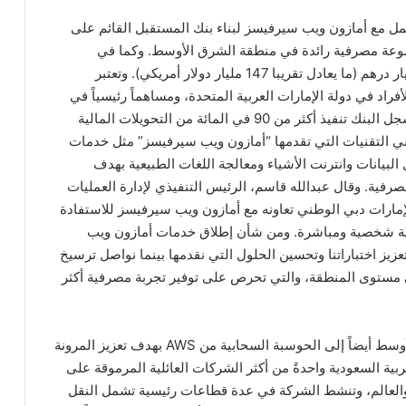
مل مع أمازون ويب سيرفيسز لبناء بنك المستقبل القائم على
موعة مصرفية رائدة في منطقة الشرق الأوسط. وكما في
30 يونيو 2019 بلغ مجموع أصول المجموعة 537.8 مليار درهم (ما يعادل تقريبا 147 مليار دولار أمريكي). وتعتبر
اد في دولة الإمارات العربية المتحدة، ومساهماً رئيسياً في
الصناعة المصرفية الرقمية على المستوى العالمي، وسجل البنك تنفيذ أكثر من 90 في المائة من التحويلات المالية
ني التقنيات التي تقدمها “أمازون ويب سيرفيسز” مثل خدمات
 البيانات وانترنت الأشياء ومعالجة اللغات الطبيعية بهدف
مصرفية. وقال عبدالله قاسم، الرئيس التنفيذي لإدارة العمليات
مارات دبي الوطني تعاونه مع أمازون ويب سيرفيسز للاستفادة
رفية شخصية ومباشرة. ومن شأن إطلاق خدمات أمازون ويب
يز اختباراتنا وتحسين الحلول التي نقدمها بينما نواصل ترسيخ
ى مستوى المنطقة، والتي تحرص على توفير تجربة مصرفية أكثر
وتتحول الشركات العائلية الكبرى في منطقة الشرق الأوسط أيضاً إلى الحوسبة السحابية من AWS بهدف تعزيز المرونة
بية السعودية واحدةً من أكثر الشركات العائلية المرموقة على
العالم، وتنشط الشركة في عدة قطاعات رئيسية تشمل النقل