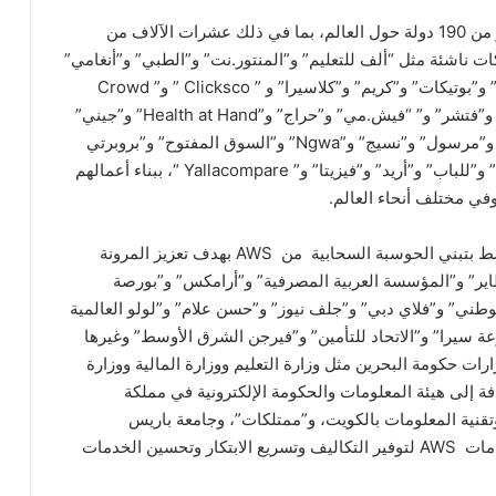
يستفيد ملايين العملاء من خدمات AWS شهرياً في أكثر من 190 دولة حول العالم، بما في ذلك عشرات الآلاف من
 ناشئة مثل “ألف للتعليم” و”المنتور.نت” و”الطبي” و”أنغامي”
و”بيت.كوم” و” بِت أُواسيس” و”بابل للألعاب” و”بيقولك” و”بوتيكات” و”كريم” و”كلاسيرا” و ” Clicksco ” و” Crowd
Analyzer ” و”دوبيزل” و”ekar ” و” Elephantsocial ” و”فتشر” و” “فيش.مي” و”حراج” و”Health at Hand” و”جيني”
و”المفكرون الصغار” و”مايسترو بيتزا” و “موضوع.كوم” و”مرسول” و”نسيج” و”Ngwa” و”السوق المفتوح” و”بروبرتي
فايندر” و”سروة” و”سوق المال” و”ستارزبلاي” و”تجول” و”للباب” و”أريد” و”فيزيتا” و” Yallacompare “، ببناء أعمالهم
وتقوم الشركات الكبيرة في مختلف أنحاء الشرق الأوسط بتبني الحوسبة السحابية من AWS بهدف تعزيز المرونة
اير” و”المؤسسة العربية المصرفية” و”أرامكس” و”بورصة
الوطني” و”فلاي دبي” و”جلف نيوز” و”حسن علام” و”لولو العالمية
 سيرا” و”الاتحاد للتأمين” و”فيرجن الشرق الأوسط” وغيرها
ات حكومة البحرين مثل وزارة التعليم ووزارة المالية ووزارة
افة إلى هيئة المعلومات والحكومة الإلكترونية في مملكة
 وتقنية المعلومات بالكويت، و”ممتلكات”، وجامعة باريس
السوربون-أبوظبي، و”تمكين”، وجامعة البحرين، من خدمات AWS لتوفير التكاليف وتسريع الابتكار وتحسين الخدمات