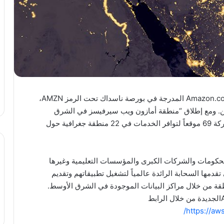
AWS) التابعة لشركة Amazon.com المدرجة في بورصة ناسداك تحت الرمز AMZN،
رين. ومع إطلاق “منطقة أمازون ويب سيرفيسز في الشرق
الأوسط (البحرين)” (AWS Region) الجديدة، توفر الشركة 69 موقعاً لتوافر الخدمات في 22 منطقة جغرافية حول
الحكومات والشركات الكبرى والمؤسسات التعليمية وغيرها
قدمها السحابة الرائدة عالمياً لتشغيل تطبيقاتهم وتقديم
قة من خلال مراكز البيانات الموجودة في الشرق الأوسط.
ويمكن للعملاء اليوم الاستفادة من خدمات منطقة AWSالجديدة من خلال الرابط
https://aw