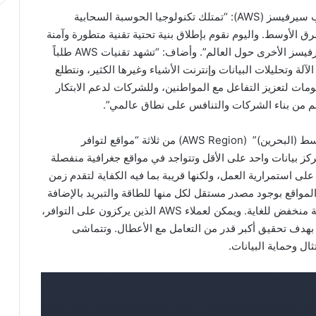
وقال أندي جاسي، الرئيس التنفيذي لشركة أمازون ويب سيرفيسز (AWS): “تمتلك تكنولوجيا الحوسبة السحابية
الأوسط. واليوم نقوم بإطلاق بنية تحتية تقنية متطورة وآمنة
تتماشى مع حجم مناطق مراكز بيانات أمازون ويب سيرفيسز الأخرى حول العالم”. وأضاف: “تشهد تقنيات AWS طلباً
لة وتحليلات البيانات وإنترنت الأشياء وغيرها الكثير، ونتطلع
ومات لتعزيز التفاعل مع المواطنين، وللشركات لدعم الابتكار
هم من بناء الشركات والتنافس على نطاق عالمي”.
وتتألف “منطقة أمازون ويب سيرفيسز في الشرق الأوسط (البحرين)” (AWS Region) من ثلاثة “مواقع لتوافر
 والتي تضم كل منها مركز بيانات واحد على الأقل وتتواجد في مواقع جغرافية منفصلة
ى استمرارية العمل، ولكنها قريبة بما فيه الكفاية لتقدم زمن
لمواقع بوجود مصدر مستقل لكل منها للطاقة والتبريد بالإضافة
إلى الأمن والاتصال بشبكات مدعمة تتميز بزمن استجابة منخفض للغاية. ويمكن لعملاء AWS الذين يركزون على التوافر،
 بهدف تحقيق أكبر قدر من التعامل مع الأعطال. وتتماشى