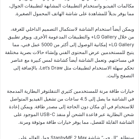
مكالمات الفيديو واستخدام التطبيقات المشابهة لتطبيقات الجوال،
مما يوفر بديلاً للمشاهدة على شاشة الهاتف المحمول الصغيرة.
ويمكن أيضاً استخدام الشاشة لاستكمال التصميم الداخلي للغرفة،
من خلال LG Gallery+ والتطبيقات المدعومة الأخرى. ويوفر تطبيق
LG Gallery+ إمكانية الوصول إلى أكثر من 5000 عمل فني، مما
يتيح للمستخدمين عرض المحتوى الفني وإنشاء حالات بصرية مختلفة
في مساحتهم. وتعمل الشاشة أيضاً كشاشة لمس كبيرة مع عناصر
تحكم سهلة الاستخدام لتطبيقات مثل Let’s Draw، بالإضافة إلى
التصفح والبث.
خيارات طاقة مرنة للمستخدمين كثيري التنقلتوفر البطارية المدمجة
في الشاشة ما يصل إلى 4.5 ساعات من تشغيل الفيديو المتواصل
للاستخدام في أي مكان دون الحاجة إلى مصدر طاقة. ويمكن إعادة
شحن البطارية عبر قاعدة الشحن أو منفذ USB-C الموجود على
الشاشة القابلة للفصل، مما يوفر خيارات طاقة موثوقة ومرنة.
ستطلق “إل جي” شاشة StanbyME 2 Max حول العالم على