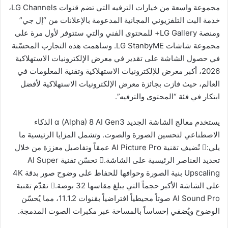
مجموعة واسعة من خيارات الترفيه التي تضم قنوات LG Channels،
خدمة البث التلفزيوني المجانية المدعومة بالإعلانات من “إل جي”
ومنصة LG Gallery+ للمحتوى الفني والتي ستتوفر لأول مرة على
مجموعة شاشات LG StanbyME. وساهمت هذه التجارب المحسّنة
في حصول الشاشة على تقدير في معرض الإلكترونيات الاستهلاكية
2026، أكبر معرض للإلكترونيات الاستهلاكية وتقنية المعلومات في
العالم، حيث فازت بجائزة معرض الإلكترونيات الاستهلاكية لأفضل
ابتكار في فئة “المحتوى والترفيه”.
يستخدم معالج الشاشة الجديد α (Alpha) 8 AI Gen3 الذكاء
الاصطناعي لتحسين الصورة والصوت. وتشمل المزايا الرئيسية ما
يلي: تُضيف تقنية AI Picture Pro عمقاً وتفاصيل معززة من خلال
تحديد العناصر الرئيسية على الشاشة. تحسّن تقنية AI Super
Upscaling بنية الصورة وحوافها للحفاظ على وضوح صور بدقة 4K
على الشاشة الأكبر حجماً التي يبلغ مقاسها 32 بوصة. تقدّم تقنية
AI Sound Pro صوتاً محيطياً افتراضياً بقنوات 11.1.2، مما يُحسّن
الوضوح ويُضفي إحساساً بالمساحة عبر مكبرات الصوت المدمجة.