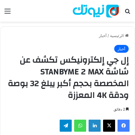
بحث عن
الق
الرئيسية
/
أخبار
أخبار
إل جي إلكترونيكس تكشف عن
شاشة STANBYME 2 MAX
المخصصة بحجم أكبر يبلغ 32 بوصة
ودقة 4K المعززة
2 دقائق
فيسبوك
‫X
لينكدإن
واتساب
تيلقرام