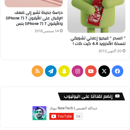
دراسة جديدة تشير إلى ضعف
الإقبال على الأيفون 7 (iPhone 7)
والأيفون 7 (iPhone 7) بلس
14 سبتمبر,2016
” السحر ” فيديو إعلاني تشويقي
لنسخة الأندرويد 4.4 كيت كات !
30 أكتوبر,2013
‫X
فيسبوك
‫YouTube
انستقرام
سناب
تيلقرام
ملخص
تشات
الموقع
RSS
إنضم لقناتنا على اليوتيوب