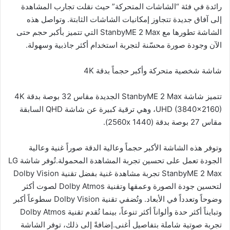
رائدة في فئة “الشاشات المتحركة” حيث نقلت تجارب المشاهدة
إلى آفاق جديدة تتجاوز إمكانيات الشاشات الثابتة. وتواصل هذه
الشاشة تطورها مع StanbyME 2 Max التي تتميز بأكبر حجم حتى
الآن وجودة صورة محسّنة لتجربة استخدام أكثر جاذبية وسهولة.
شاشة شخصية متحركة وأكبر حجماً بدقة 4K
تتميز شاشة StanbyME 2 Max الجديدة مقاس 32 بوصة بدقة 4K
UHD (3840×2160)، وهي ترقية كبيرة عن شاشة QHD السابقة
مقاس 27 بوصة بدقة (2560x 1440).
وتوفر هذه الشاشة الأكبر حجماً وعالية الدقة صوراً غنية وعالية
الجودة تعمل على تحسين تجربة المشاهدة المحمولة.تُوفر شاشة LG
StanbyME 2 Max تجربة مشاهدة غنية بفضل تقنية Dolby Vision
لتحسين جودة الصورة وعمقها وتقنية Dolby Atmos لصوت أكثر
وضوحاً وتعدداً في الأبعاد. وتُضفي تقنية Dolby Vision سطوعاً أكبر
وتبايناً أكثر حدة وألواناً أكثر تنوعاً، بينما تُقدم تقنية Dolby Atmos
تجربة صوتية شاملة بتفاصيل أغنى.إضافةً إلى ذلك، توفر الشاشة