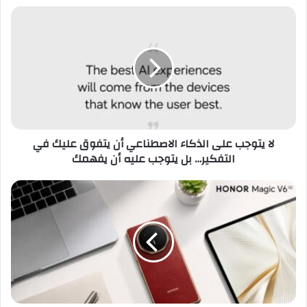
لا
يتوجب
على
الذكاء
الاصطناعي
أن
يتفوق
عليك
في
لا يتوجب على الذكاء الاصطناعي أن يتفوق عليك في
التفكير…
التفكير… بل يتوجب عليه أن يفهمك
بل
يتوجب
عليه
HONOR
أن
Magic
يفهمك
V6
يكسر
الحواجز
بين
الأجهزة