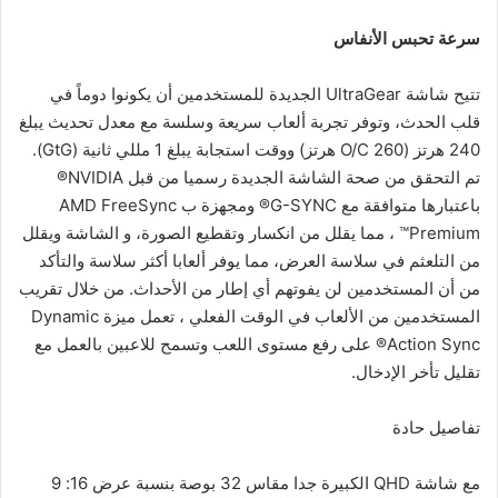
سرعة تحبس الأنفاس
تتيح شاشة UltraGear الجديدة للمستخدمين أن يكونوا دوماً في
قلب الحدث، وتوفر تجربة ألعاب سريعة وسلسة مع معدل تحديث يبلغ
240 هرتز (O/C 260 هرتز) ووقت استجابة يبلغ 1 مللي ثانية (GtG).
تم التحقق من صحة الشاشة الجديدة رسميا من قبل NVIDIA®
باعتبارها متوافقة مع G-SYNC® ومجهزة ب AMD FreeSync
Premium™ ، مما يقلل من انكسار وتقطيع الصورة، و الشاشة ويقلل
من التلعثم في سلاسة العرض، مما يوفر ألعابا أكثر سلاسة والتأكد
من أن المستخدمين لن يفوتهم أي إطار من الأحداث. من خلال تقريب
المستخدمين من الألعاب في الوقت الفعلي ، تعمل ميزة Dynamic
Action Sync® على رفع مستوى اللعب وتسمح للاعبين بالعمل مع
تقليل تأخر الإدخال.
تفاصيل حادة
مع شاشة QHD الكبيرة جدا مقاس 32 بوصة بنسبة عرض 16: 9