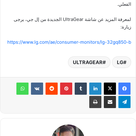
الفعلي.
لمعرفة المزيد عن شاشة UltraGear الجديدة من إل جي، يرجى
زيارة:
https://www.lg.com/ae/consumer-monitors/lg-32gq850-b
ULTRAGEAR
LG
لينكدإن
بينتيريست
واتساب
تيلقرام
مشاركة عبر البريد
طباعة