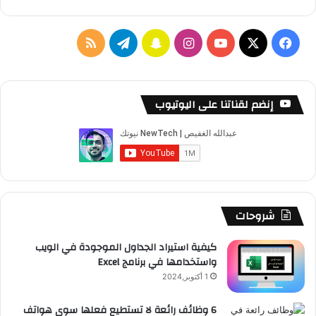
‫X
فيسبوك
‫YouTube
انستقرام
سناب
تيلقرام
ملخص
تشات
الموقع
RSS
إنضم لقناتنا على اليوتيوب
شروحات
كيفية استيراد الجداول الموجودة في الويب
واستخدامها في برنامج Excel
1 أكتوبر,2024
6 وظائف رائعة لا تستطيع فعلها سوى هواتف