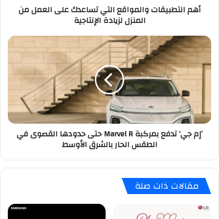
أهم التطبيقات والمواقع التي تساعدك على العمل من
لزيادة
المنزل لزيادة الإنتاجية
الإنتاجية
’إم
جي‘
تدفع
بمركبة
Marvel
R
حتى
حدودها
القصوى
’إم جي‘ تدفع بمركبة Marvel R حتى حدودها القصوى في
في
الطقس الحار بالشرق الأوسط
الطقس
الحار
بالشرق
الأوسط
مقالات ذات صلة