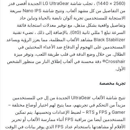
(2560 × 1440) ، تجلب شاشة LG UltraGear الجديدة أقصى قدر
من التفاصيل من كل مشهد ألعاب. وتتيح شاشة Nano IPS سريعة
الاستجابة للمستخدمين تجربة ألوان نابضة بالحياة وتباين حاد
وتفاصيل واقعية بشكل مذهل، مع توفير معدلات استجابة فائقة
السرعة تبلغ 1 مللي ثانية (GtG). بالإضافة إلى ذلك ، تضيء تقنية
Black Stabilizer مشاهد الألعاب المظلمة، مما يعزز الرؤية ويساعد
المستخدمين على الهجوم أو الدفاع ضد الأعداء المختبئين في
الظلال. من خلال وضع الدقة في قلب طريقة اللعب، وتوفر ميزة
Crosshair® دقة محسنة في ألعاب إطلاق النار من منظور الشخص
الأول.
تجربة مخصصة
تتيح شاشة الألعاب UltraGear الجديدة من إل جي للمستخدمين
مزيداً من التحكم في تجربتهم، مما يتيح لهم اختيار أوضاع مختلفة –
Gamer و FPS و RTS – لضبط الإعدادات وتحسينها. يتم تمكين
المستخدمين أيضا من مراقبة FPS أثناء ممارسة الألعاب أو تحرير
الأفلام أو مشاهدتها باستخدام عداد FPS الذي يوفر بيانات في الوقت