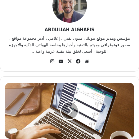
ABDULLAH ALGHAFIS
مؤسس ومدير موقع نيوتك ، مدون تقني ، إعلامي ، أدير مجموعة مواقع ،
مصور فوتوغرافي ومهتم بالتقنية وأخبارها وخاصة الهواتف الذكية والأجهزة
اللوحية ، أسعى لخلق بيئة تقنية عربية واعية ..
موقع
‫X
فيسبوك
‫YouTube
انستقرام
الويب
أهم
التطبيقات
والمواقع
التي
تساعدك
على
العمل
من
المنزل