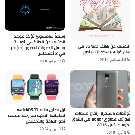
رسمياً سامسونج تؤكد موعد
الكشف عن الجالكسي نوت 7
الكشف عن هاتف LG V20 في
وترسل الدعوات لحضور المؤتمر
سان فرانسيسكو 6 سبتمبر
في 2 أغسطس
4 أغسطس,2016
13 يوليو,2016
ابل تطلق نظام watchOS 11
توقعات باستمرار ارتفاع مبيعات
لساعاتها الذكية مع رحلة ممتعة
هواتف هواوي honor في الشرق
نحو اللياقة والتخصيص
الأوسط خلال 2016
10 يونيو,2024
2 أبريل,2016