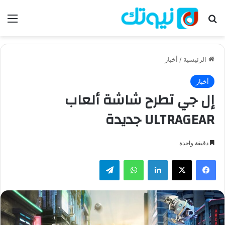
بحث عن
الق
الرئيسية
/
أخبار
أخبار
إل جي تطرح شاشة ألعاب
ULTRAGEAR جديدة
دقيقة واحدة
فيسبوك
‫X
لينكدإن
واتساب
تيلقرام