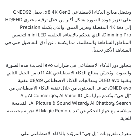
وبفضل معالج الذكاء الاصطناعي α8 4K Gen2، يعمل QNED92
على تعزيز جودة الصورة بشكل أكبر من خلال ترقية محتوى HD/FHD
إلى دقة 4K المفصلة وتعزيز العمق، والذي يكمله Precision
Dimming Pro، الذي يتحكم بالإضاءة الخلفية mini LED لتحسين
المناطق الساطعة والمظلمة، مما يكشف عن أدق التفاصيل حتى في
المشاهد الأكثر تحدياً.
يتجاوز دور الذكاء الاصطناعي في طرازات evo الجديدة هذه الصورة
والصوت. ويُحسّن معالج الذكاء الاصطناعي α11 4K من الجيل الثاني
بتقنية OLED evo ومعالجات الذكاء الاصطناعي α8/α9 بتقنية
QNED evo، تفاعل المحتوى من خلال تقنية الذكاء الاصطناعي من
“إل جي”. وتُقدم مزايا مثل AI Voice ID وAI Concierge وAI
Search وAI Chatbot وAI Picture & Sound Wizard، المُدمجة
بسلاسة مع جهاز التحكم عن بُعد AI Magic Remote تجربة مخصصة
للغاية.
تتعرف تلفزيونات “إل جي” المزوّدة بالذكاء الاصطناعي على