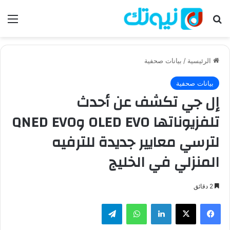
بحث عن
الق
الرئيسية
/
بيانات صحفية
بيانات صحفية
إل جي تكشف عن أحدث
تلفزيوناتها OLED EVO وQNED EVO
لترسي معايير جديدة للترفيه
المنزلي في الخليج
2 دقائق
فيسبوك
‫X
لينكدإن
واتساب
تيلقرام