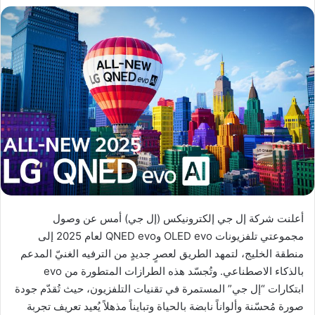
أعلنت شركة إل جي إلكترونيكس (إل جي) أمس عن وصول
مجموعتي تلفزيونات OLED evo وQNED evo لعام 2025 إلى
منطقة الخليج، لتمهد الطريق لعصرٍ جديدٍ من الترفيه الغنيّ المدعم
بالذكاء الاصطناعي. وتُجسّد هذه الطرازات المتطورة من evo
ابتكارات “إل جي” المستمرة في تقنيات التلفزيون، حيث تُقدّم جودة
صورة مُحسّنة وألواناً نابضة بالحياة وتبايناً مذهلاً يُعيد تعريف تجربة