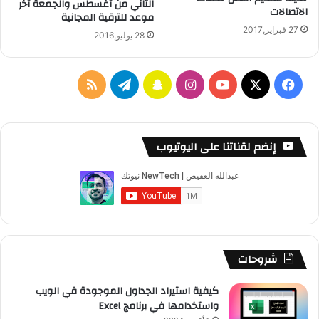
الثاني من أغسطس والجمعة أخر
الاتصالات
موعد للترقية المجانية
27 فبراير,2017
28 يوليو,2016
‫X
فيسبوك
‫YouTube
انستقرام
سناب
تيلقرام
ملخص
تشات
الموقع
RSS
إنضم لقناتنا على اليوتيوب
شروحات
كيفية استيراد الجداول الموجودة في الويب
واستخدامها في برنامج Excel