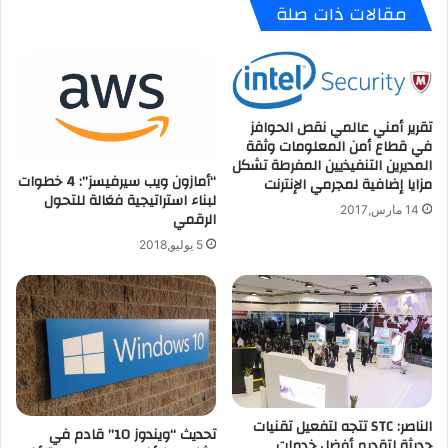
مقالات ذات صلة
المتحدة
هذا
الصيف
تقرير أمني عالمي نقص الحوافز
في قطاع أمن المعلومات وثقة
المديرين التنفيذيين المفرطة تشكل
“أمازون ويب سيرفيسز”: 4 خطوات
مزايا إضافية لمجرمي الإنترنت
لبناء استراتيجية فعَالة للتحول
14 مارس,2017
الرقمي
5 يوليو,2018
الناصر: STC تتجه لتفعيل تقنيات
تحديث “ويندوز 10” قادم في
حديثة لتقديم أفضل خدمات