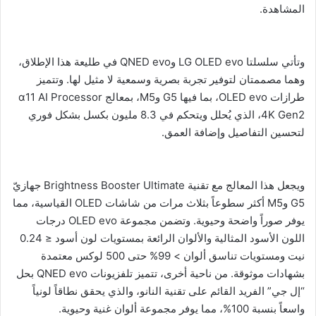
المشاهدة.
وتأتي سلسلتا LG OLED evo وQNED evo في طليعة هذا الإطلاق،
وهما مصممتان لتوفير تجربة بصرية وسمعية لا مثيل لها. وتتميز
طرازات OLED evo، بما فيها G5 وM5، بمعالج α11 AI Processor
4K Gen2، الذي يُحلل ويتحكم في 8.3 مليون بكسل بشكل فوري
لتحسين التفاصيل وإضافة العمق.
ويجعل هذا المعالج مع تقنية Brightness Booster Ultimate جهازيّ
G5 وM5 أكثر سطوعاً بثلاث مرات من شاشات OLED القياسية، مما
يوفر صوراً واضحة وحيوية. وتضمن مجموعة OLED evo درجات
اللون الأسود المثالية والألوان الرائعة بمستويات لون أسود ≤ 0.24
نيت ومستويات تناسق ألوان > 99% حتى 500 لوكس معتمدة
بشهادات موثوقة. من ناحية أخرى، تتميز تلفزيونات QNED evo بحل
“إل جي” الفريد القائم على تقنية النانو، والذي يحقق نطاقاً لونياً
واسعاً بنسبة 100%، مما يوفر مجموعة ألوان غنية وحيوية.