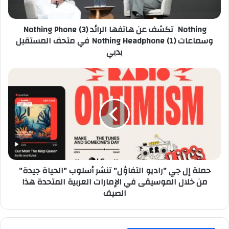
(3)
وسماعات
Nothing تكشف عن هاتفها الرائد Nothing Phone (3)
Nothing
وسماعات Nothing Headphone (1) في متحف المستقبل
Headphone
بدبي
(1)
في
متحف
حملة
المستقبل
إل
بدبي
جي
"راديو
التفاؤل"
تنشر
أسلوب
"الحياة
جيدة"
حملة إل جي "راديو التفاؤل" تنشر أسلوب "الحياة جيدة"
من
من خلال الموسيقى في الإمارات العربية المتحدة هذا
خلال
الصيف
الموسيقى
في
الإمارات
العربية