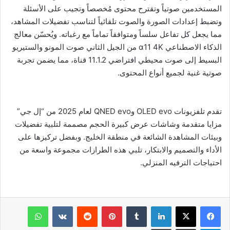
المستخدمين صوتياً وتقترح محتوى مُخصصاً وتجيب على الأسئلة
وتضبط إعدادات الصورة والصوت تلقائياً لتناسب تفضيلات المشاهد،
مما يجعل كل تفاعل سلساً ومتوافقاً تماماً مع رغباته. ويُحسّن معالج
الذكاء الاصطناعي α11 4K من الجيل الثاني صوت المونو والستيريو
البسيط إلى صوت محيطي افتراضي 11.1.2 قناة، مما يضمن تجربة
صوتية غنية لجميع أنواع المحتوى.
تقدم تلفزيونات OLED evo وQNED evo لعام 2025 من “إل جي”
مزايا متقدمة وشاشات عرض كبيرة الحجم مصممة لتلبية تفضيلات
وبيئات المشاهدة الشائعة في منطقة الخليج. وبفضل تركيزها على
الأداء والتصميم والابتكار، تلبي هذه الطرازات مجموعة واسعة من
احتياجات الترفيه المنزلي.
لينكدإن
بينتيريست
واتساب
تيلقرام
مشاركة عبر البريد
طباعة