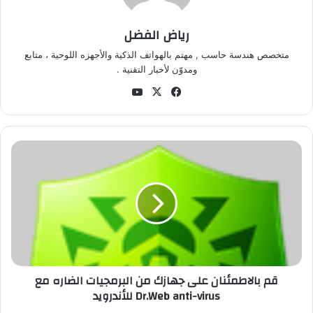
رياض الفضل
متخصص هندسة حاسب , مهتم بالهواتف الذكية والأجهزه اللوحية ، متابع
ومدوّن لأخبار التقنية .
في
‫X
‫Yo
سب
uT
وك
ub
e
ق
م
ب
ا
ل
ا
ط
م
ئ
قم بالاطمئنان على جهازك من البرمجيات الضاره مع
ن
Dr.Web anti-virus للأندرويد
ا
ن