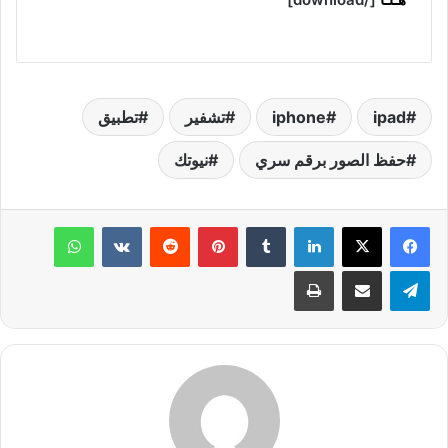
ipad
iphone
تشفير
تطبيق
حفظ الصور برقم سري
نيوتك
لينكدإن
‏Tumblr
بينتيريست
‏Reddit
‏VKontakte
واتساب
تيلقرام
مشاركة عبر البريد
طباعة