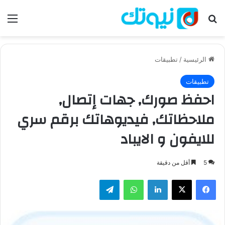
بحث عن
الق
الرئيسية
/
تطبيقات
تطبيقات
احفظ صورك, جهات إتصال,
ملاحظاتك, فيديوهاتك برقم سري
للايفون و الايباد
5
أقل من دقيقة
فيسبوك
‫X
لينكدإن
واتساب
تيلقرام