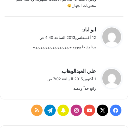
محتويات الجهاز
ي
ابو اياد
:
ق
12 أغسطس,2013 الساعة 4:40 ص
و
برنامج حلووووو مرررررررررررررررررررره
ل
ي
علي العبدالوهاب
:
ق
1 أكتوبر,2015 الساعة 7:02 ص
و
رائع جداً ومفيد
ل
ف
ا
س
ت
م
ي
X
Y
ن
ن
ي
ل