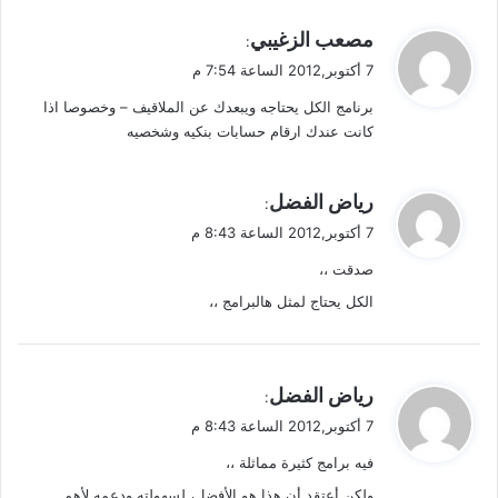
s
خ
ل
د
ي
مصعب الزغيبي
:
ل
م
ق
7 أكتوبر,2012 الساعة 7:54 م
أ
و
و
ن
5
برنامج الكل يحتاجه ويبعدك عن الملاقيف – وخصوصا اذا
ل
د
م
كانت عندك ارقام حسابات بنكيه وشخصيه
ر
ل
و
ي
ي
ا
ي
رياض الفضل
:
د
ر
ق
7 أكتوبر,2012 الساعة 8:43 م
ص
و
و
صدقت ،،
ل
ر
الكل يحتاج لمثل هالبرامج ،،
ة
ي
رياض الفضل
:
ق
7 أكتوبر,2012 الساعة 8:43 م
و
فيه برامج كثيرة مماثلة ،،
ل
ولكن أعتقد أن هذا هو الأفضل، لسهولته ودعمه لأهم