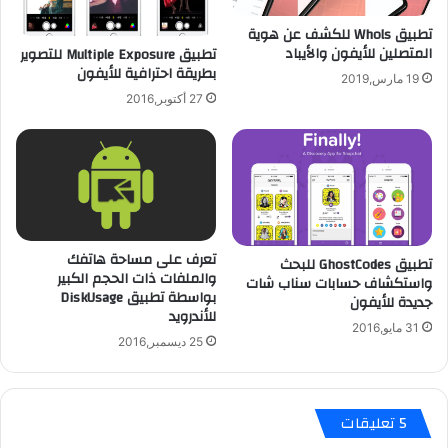
ض
د
ا
تطبيق Whols للكشف عن هوية
ه
المتصلين للأيفون والأيباد
ر
تطبيق Multiple Exposure للتصوير
ا
بطريقة احترافية للأيفون
ه
ل
19 مارس,2019
م
ث
27 أكتوبر,2016
ع
ا
D
ن
r
ي
.
ب
W
ـ
e
1
b
0
تعرف على مساحة هاتفك
a
تطبيق GhostCodes للبحث
0
والملفات ذات الحجم الكبير
واستكشاف حسابات سناب شات
n
م
بواسطة تطبيق DiskUsage
جديدة للأيفون
t
ل
للأندرويد
i
ي
31 مايو,2016
25 ديسمبر,2016
-
و
v
ن
i
م
r
س
‫5 تعليقات
u
ت