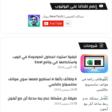
س
o
س
ا
ل
خ
إنضم لقناتنا على اليوتيوب
ب
u
ت
ب
ق
ص
و
T
ق
ت
ر
ا
ك
u
ر
ش
ا
ل
b
ا
ا
م
م
شروحات
e
م
ت
و
كيفية استيراد الجداول الموجودة في الويب
واستخدامها في برنامج Excel
ق
1 أكتوبر,2024
ع
6 وظائف رائعة لا تستطيع فعلها سوى هواتف
سامسونج جالكسي
R
28 سبتمبر,2024
S
طريقة حل مشكلة عدم ربط ساعة أبل مع أيفون
25 سبتمبر,2024
S