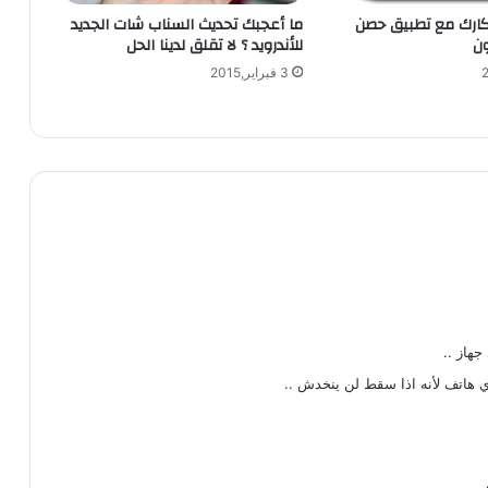
ظ
ارك مع تطبيق حصن
ما أعجبك تحديث السناب شات الجديد
ا
ون
للأندرويد ؟ لا تقلق لدينا الحل
م
ا
3 فبراير,2015
ل
و
ي
ن
د
و
ز
ف
و
ن
7
.
جهاز ..
8
شتري هاتف لأنه اذا سقط لن ينخدش ..
و
ب
س
ع
ر