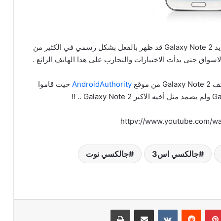
كما هو معلوم لدى الكثيرين بأن هاتف سامسونج الجديد Galaxy Note 2 قد ظهر بالفعل بشكل رسمي في الكثير من
موقع
AndroidAuthority
حيث قاموا
httpv://www.youtube.com/w
جالكسي اس3
جالكسي نوت
بينتيريست
‏Reddit
‏VKontakte
مشاركة عبر البريد
طباعة