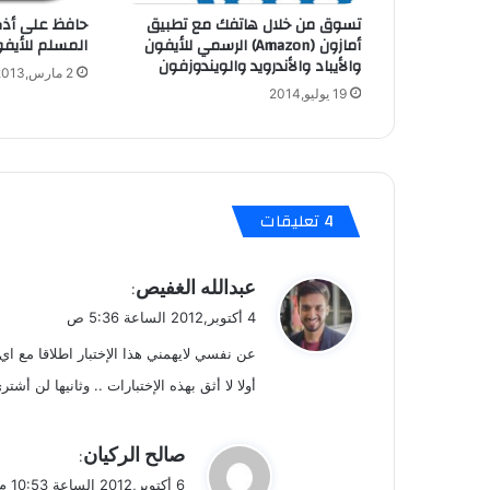
تسوق من خلال هاتفك مع تطبيق
حافظ على أذك
أمازون (Amazon) الرسمي للأيفون
المسلم للأيف
والأيباد والأندرويد والويندوزفون
2 مارس,2013
19 يوليو,2014
‫4 تعليقات
ي
عبدالله الغفيص
:
ق
4 أكتوبر,2012 الساعة 5:36 ص
و
عن نفسي لايهمني هذا الإختبار اطلاقا مع اي 
ل
أولا لا أثق بهذه الإختبارات .. وثانيها لن أ
ي
صالح الركيان
:
ق
6 أكتوبر,2012 الساعة 10:53 م