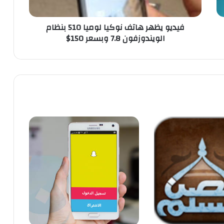
ه
ر
فيديو يظهر هاتف نوكيا لوميا 510 بنظام
ه
الويندوزفون 7.8 وبسعر 150$
ا
ت
ف
ن
و
ك
ي
ا
ل
و
م
ي
ا
5
1
0
ب
ن