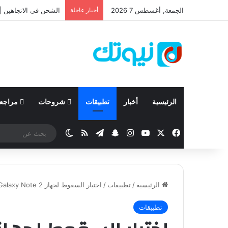
الجمعة, أغسطس 7 2026
أخبار عاجلة
نيسان تعلن نتائجها المالية للربع الأ
الرئيسية
أخبار
تطبيقات
شروحات
مراجع
‫X
فيسبوك
‫YouTube
انستقرام
تيلقرام
سناب تشات
ملخص الموقع RSS
الوضع المظلم
الرئيسية
/
تطبيقات
/
اختبار السقوط لجهاز Galaxy Note 2
تطبيقات