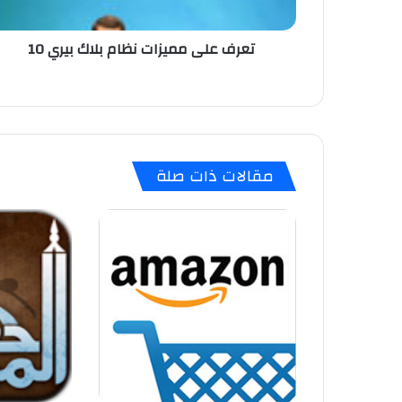
م
م
تعرف على مميزات نظام بلاك بيري 10
ي
ز
ا
ت
ن
ظ
ا
مقالات ذات صلة
م
ب
ل
ا
ك
ب
ي
ر
ي
1
0