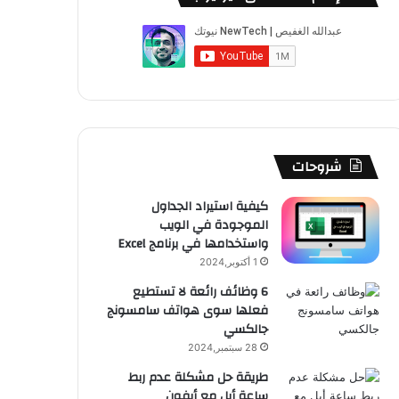
ب
u
ت
ب
ق
ص
و
T
ق
ت
ر
ا
ك
u
ر
ش
ا
ل
b
ا
ا
م
م
e
م
ت
و
شروحات
ق
كيفية استيراد الجداول
الموجودة في الويب
ع
واستخدامها في برنامج Excel
R
1 أكتوبر,2024
6 وظائف رائعة لا تستطيع
S
فعلها سوى هواتف سامسونج
جالكسي
S
28 سبتمبر,2024
طريقة حل مشكلة عدم ربط
ساعة أبل مع أيفون