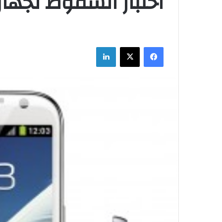
اختبار السقوط لجهاز alaxy Note 2
فيسبوك
‫X
لينكدإن