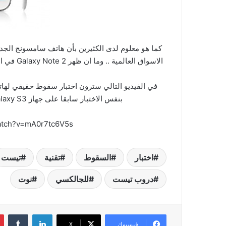
الاسواق العالمية .. وما ان ظهر Galaxy Note 2 في الاسواق حتى بدأت الاختبارات والتجارب على هذا الهاتف الرائع .
في الفيديو التالي سترون اختبار سقوط حقيقي لهاتف Galaxy Note 2 من 
بنفس الاختبار سابقا على جهاز Galaxy S3 ولم يصمد مثل أخيه الاكبر Galaxy Note 2 .. !!
atch?v=mA0r7tc6V5s
اختبار
السقوط
تقنية
تيست
دروب تيست
للجالكسي
نوت
لينكدإن
‏Tumblr
فيسبوك
‫X