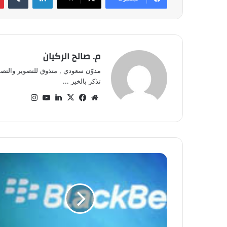
م. صالح الركيان
مدوّن سعودي , متذوق للتصوير والتصم
تذكر بالخير ...
موق
في
‫X
لينك
‫Yo
انس
ع
سب
دإن
uT
تقر
الوي
وك
ub
ام
ب
e
ت
ع
ر
ف
ع
ل
ى