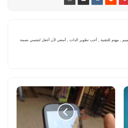
يم , مهتم للتقنية , أحب تطوير الذات , أسعى لأن أجعل لنفسي بصمة
ف
ي
د
ي
و
ي
ظ