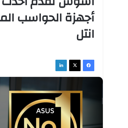
اسوس تقدم احدث أن
أجهزة الحواسب الم
انتل
فيسبوك
‫X
لينكدإن