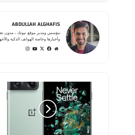
ABDULLAH ALGHAFIS
مؤسس ومدير موقع نيوتك ، مدون تقني 
وأخبارها وخاصة الهواتف الذكية والأجهز
موقع
‫X
فيسبوك
‫YouTube
انستقرام
الويب
ون
بلس
تعلن
عن
هاتف
OnePlus
10T