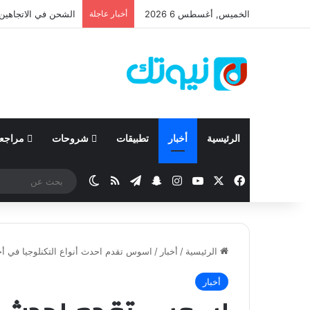
الخميس, أغسطس 6 2026
أخبار عاجلة
نيسان تعلن نتائجها المالية للربع 
الرئيسية
أخبار
تطبيقات
شروحات
مراجع
‫X
فيسبوك
‫YouTube
انستقرام
تيلقرام
سناب تشات
ملخص الموقع RSS
الوضع المظلم
الرئيسية
/
أخبار
/
اسوس تقدم احدث أنواع التكنلوجيا في أج
أخبار