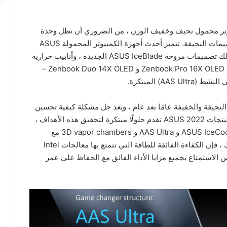
يوتر محمول نحيف وخفيف الوزن ، من الضروري أن تظل وحدة
المعالجة المركزية باردة ، وهذا يشكل تحدي كبير للتصميمات النحيفة. تتميز أحدث أجهزة الكمبيوتر المحمولة ASUS
Zenbook و Vivobook بتقنية تبريد مطورة ، بما في ذلك تصميمات مروحة ASUS IceBlade الجديدة ، وأنابيب حرارية
مزدوجة ، وتحكم محسّن في تدفق الهواء ، وفي طرازي Zenbook Pro 16X OLED و Zenbook Duo 14X OLED –
AA) المبتكرة.
لنحيفة والخفيفة عامًا بعد عام ، ويعد حل مشكلة كيفية تحسين
مستويات الأداء دون زيادة الحجم تحديًا هندسيًا كبيرًا. منتجات ASUS 2022 تقدم حلولًا مبتكرة لتحقيق هذه الأهداف ،
بما في ذلك أنظمة التبريد فائقة الكفاءة والهدوء مثل ASUS IceCool و AAS Ultra و 3D vapor chambers مع
البرمجيات المعززة بالذكاء الإصطناعي. علاوة على ذلك ، فإن الكفاءة الفائقة للطاقة التي تتمتع بها معالجات Intel
ين الاستمتاع بجميع مزايا الأداء الفائق مع الحفاظ على عمر