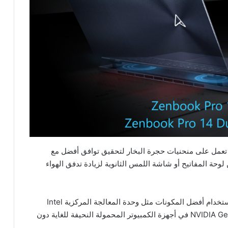
البخار ثلاثية الأبعاد أحد ابتكارات ASUS التي تعمل على منحنيات حجرة البخار لتحقيق توافق أفضل مع
AAS Ultra الجزء الخلفي من لوحة المفاتيح أو شاشة اللمس الثانوية لزيادة تدفق الهواء
بفضل ابتكارات التبريد هذه ، يمكن لمهندسي ASUS استخدام أفضل المكونات مثل وحدة المعالجة المركزية Intel
Core i9 ووحدة معالجة الرسومات NVIDIA GeForce RTX 3060 في أجهزة الكمبيوتر المحمولة النحيفة للغاية دون