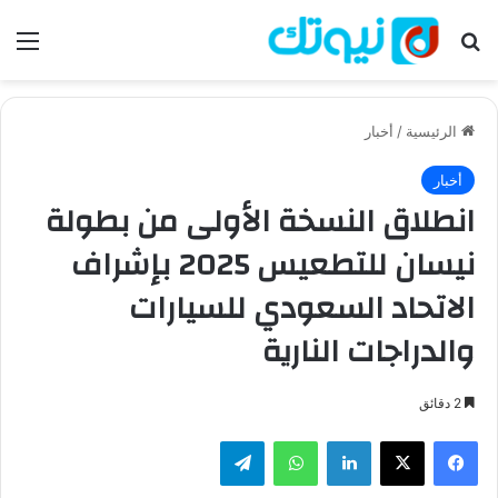
بحث عن
الق
الرئيسية
/
أخبار
أخبار
انطلاق النسخة الأولى من بطولة
نيسان للتطعيس 2025 بإشراف
الاتحاد السعودي للسيارات
والدراجات النارية
2 دقائق
فيسبوك
‫X
لينكدإن
واتساب
تيلقرام