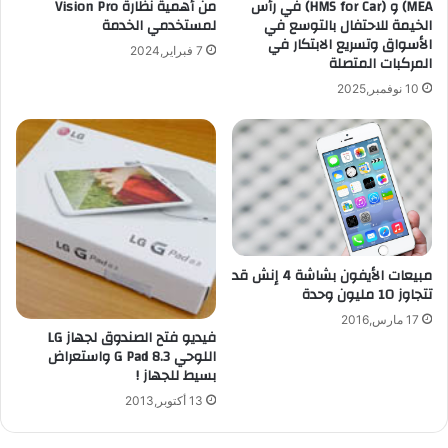
MEA) و (HMS for Car) في رأس
من أهمية نظارة Vision Pro
الخيمة للاحتفال بالتوسع في
لمستخدمي الخدمة
الأسواق وتسريع الابتكار في
7 فبراير,2024
المركبات المتصلة
10 نوفمبر,2025
مبيعات الأيفون بشاشة 4 إنش قد
تتجاوز 10 مليون وحدة
17 مارس,2016
فيديو فتح الصندوق لجهاز LG
اللوحي G Pad 8.3 واستعراض
بسيط للجهاز !
13 أكتوبر,2013