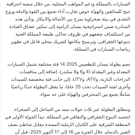
السيارات بالمملكة ودعم المواهب المحلية، من خلال منصة احترافية
تتيح للسائقين والهواة خوض تجارب أداء تجمع بين القوة والدقة وروح
التحدي في بيئة صحراوية تمزج بين الأصالة والابتكار. وتأتي هذه
المبادرة ضمن استراتيجية نيسان الرامية إلى تمكين عشاق القيادة
من استكشاف شغفهم في ظروف تحاكي طبيعة المملكة الغنية
بتنوعها الجغرافي، وترسيخ مكانتها كشريك محلي فاعل في تطوير
رياضات السيارات في المملكة.
تضم بطولة نيسان للتطعيس 2025 14 فئة مختلفة تشمل السيارات
المعدلة وغير المعدلة (4 و6 و8 سلندر)، إضافة إلى منافسات
الدراجات النارية، وATV، وUTV، إلى جانب فئة مخصصة للسيدات
وأخرى لفئة السيدات تحت 25 عامًا، ما يجعل البطولة حدثًا رياضيًا
شاملًا يجمع بين المحترفين والهواة على حد سواء.
وتنطلق البطولة عبر ثلاث جولات تمتد من الساحل إلى الصحراء،
لتجسد التنوع الجغرافي والثقافي في المملكة. تبدأ الجولة الأولى في
المنطقة الشرقية على الكثبان الرملية الممتدة مقابل شاطئ نصف
القمر بالدمام، خلال الفترة من 16 إلى 17 أكتوبر 2025، قبل أن