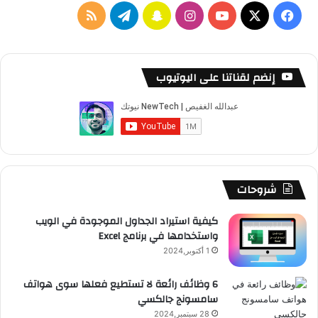
‫X
فيسبوك
‫YouTube
انستقرام
سناب
تيلقرام
ملخص
تشات
الموقع
RSS
إنضم لقناتنا على اليوتيوب
شروحات
كيفية استيراد الجداول الموجودة في الويب
واستخدامها في برنامج Excel
1 أكتوبر,2024
6 وظائف رائعة لا تستطيع فعلها سوى هواتف
سامسونج جالكسي
28 سبتمبر,2024