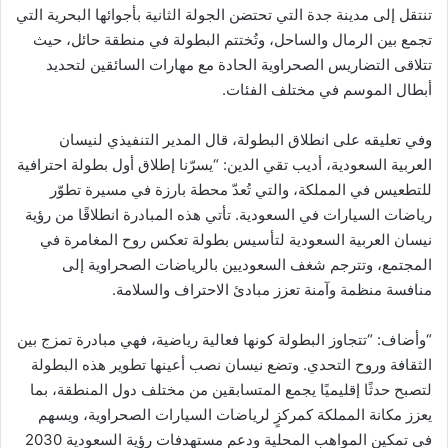
تنتقل إلى مدينة جدة التي تحتضن الجولة الثانية بأجوائها البحرية التي
تجمع بين الرمال والساحل، وتُختتم البطولة في منطقة حائل، حيث
تتلاقى التضاريس الصحراوية الحادة مع مهارات السائقين لتحديد
أبطال الموسم في مختلف الفئات.
وفي تعليقه على انطلاق البطولة، قال المدير التنفيذي لنيسان
العربية السعودية، أديب تقي الدين: “يسرّنا إطلاق أول بطولة احترافية
للتطعيس في المملكة، والتي تُعدّ محطة بارزة في مسيرة تطوّر
رياضات السيارات في السعودية. تأتي هذه المبادرة انطلاقًا من رؤية
نيسان العربية السعودية لتأسيس بطولة تعكس روح المغامرة في
المجتمع، وتترجم شغف السعوديين بالرياضات الصحراوية إلى
منافسة منظمة وآمنة تعزز مبادئ الاحتراف والسلامة.
“وأضاف: “تتجاوز البطولة كونها فعالية رياضية، فهي مبادرة تمزج بين
الثقافة وروح التحدي. وتضع نيسان نصب أعينها تطوير هذه البطولة
لتصبح حدثًا إقليميًا يجمع المتسابقين من مختلف دول المنطقة، بما
يعزز مكانة المملكة كمركزٍ لرياضات السيارات الصحراوية، ويسهم
في تمكين المواهب المحلية ودعم مستهدفات رؤية السعودية 2030