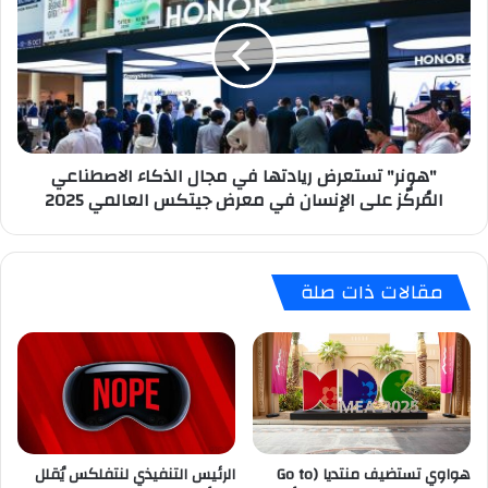
ريادتها
في
مجال
الذكاء
الاصطناعي
المُركّز
على
"هونر" تستعرض ريادتها في مجال الذكاء الاصطناعي
الإنسان
المُركّز على الإنسان في معرض جيتكس العالمي 2025
في
معرض
جيتكس
العالمي
مقالات ذات صلة
2025
هواوي تستضيف منتديا (Go to
الرئيس التنفيذي لنتفلكس يُقلل