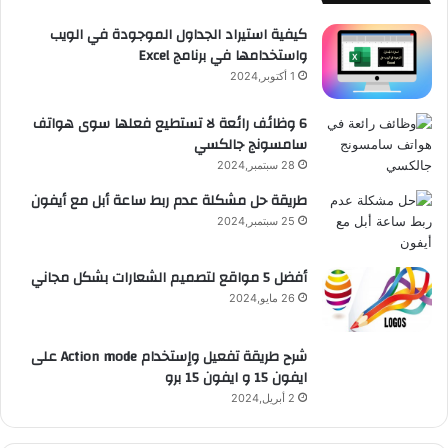
e
م
ت
و
كيفية استيراد الجداول الموجودة في الويب
واستخدامها في برنامج Excel
ق
1 أكتوبر,2024
ع
6 وظائف رائعة لا تستطيع فعلها سوى هواتف
سامسونج جالكسي
R
28 سبتمبر,2024
S
طريقة حل مشكلة عدم ربط ساعة أبل مع أيفون
25 سبتمبر,2024
S
أفضل 5 مواقع لتصميم الشعارات بشكل مجاني
26 مايو,2024
شرح طريقة تفعيل وإستخدام Action mode على
ايفون 15 و ايفون 15 برو
2 أبريل,2024