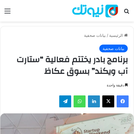
بحث عن
الق
الرئيسية
/
بيانات صحفية
بيانات صحفية
برنامج بادر يختتم فعالية “ستارت
آب ويكند” بسوق عكاظ
دقيقة واحدة
فيسبوك
‫X
لينكدإن
واتساب
تيلقرام