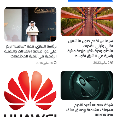
و
ت
س
ت
ب
ع
و
ر
ل
ض
ي
ل
ت
ـ
سيمنس تقدم حلول التشغيل
ي
9
الآلي وتبني القدرات
برئاسة البياري، قمة “سامينا” تركز
ن
5
التكنولوجية لأكبر مزرعة مائية
على دور صناعة الاتصالات والتقنية
1
أ
رأسية في الشرق الأوسط
الرقمية في تنمية المجتمعات
0
ل
0
ف
2 مايو,2023
25 مايو,2016
ب
ر
م
ج
ي
ة
خ
شركة HONOR تُعيد تقديم
ب
الهواتف الشاملة بإطلاق هاتف
ي
HONOR X9a