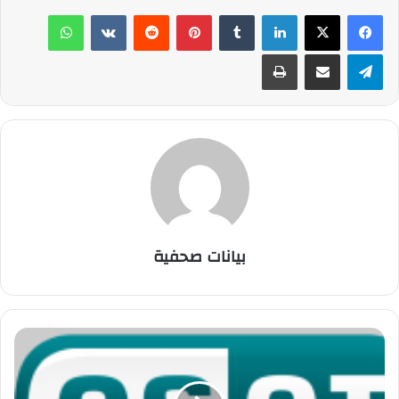
لينكدإن
‏Tumblr
بينتيريست
‏Reddit
‏VKontakte
واتساب
تيلقرام
مشاركة عبر البريد
طباعة
بيانات صحفية
إ
س
ي
ت