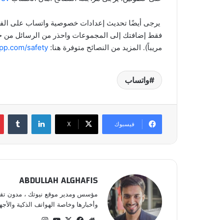
يرجى أيضًا تحديث إعدادات خصوصية واتساب على الفور
فقط إضافتك إلى المجموعات واحذر من الرسائل من جهات 
مريباً). المزيد من النصائح متوفرة هنا:
pp.com/safety/
واتساب
لينكدإن
فيسبوك
‫X
ABDULLAH ALGHAFIS
مؤسس ومدير موقع نيوتك ، مدون تقني 
وأخبارها وخاصة الهواتف الذكية والأجهز
موقع
‫X
فيسبوك
‫YouTube
انستقرام