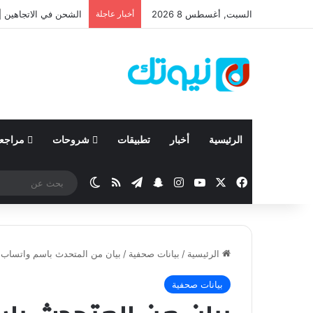
السبت, أغسطس 8 2026
أخبار عاجلة
نيسان تعلن نتائجها المالية للربع ال
الرئيسية
أخبار
تطبيقات
شروحات
مراجع
‫X
فيسبوك
‫YouTube
انستقرام
تيلقرام
سناب تشات
ملخص الموقع RSS
الوضع المظلم
الرئيسية
/
بيانات صحفية
/
بيان من المتحدث باسم واتساب
بيانات صحفية