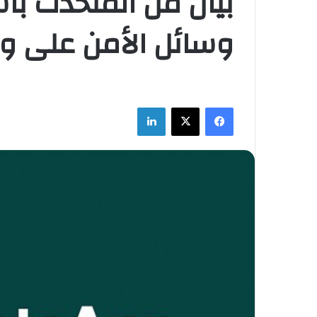
بيان من المتحدث ب
وسائل الأمن على و
فيسبوك
‫X
لينكدإن