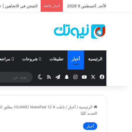
الأحد, أغسطس 9 2026
أخبار عاجلة
نيسان تعلن نتائجها المالية للربع الأول 
الرئيسية
أخبار
تطبيقات
شروحات
مراجع
‫X
فيسبوك
‫YouTube
انستقرام
تيلقرام
سناب تشات
ملخص الموقع RSS
الوضع المظلم
الرئيسية
/
أخبار
/
الجديد كليًا
أخبار