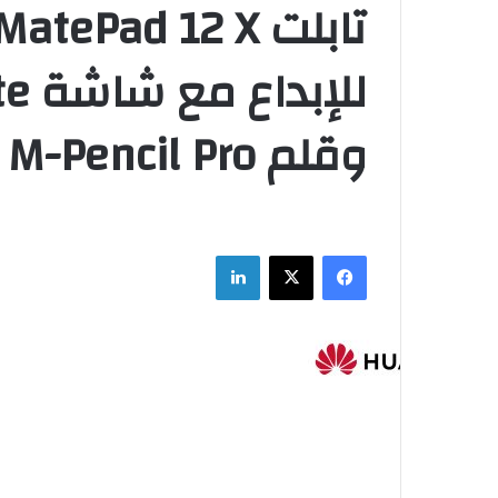
وقلم M-Pencil Pro الجديد كليًا
فيسبوك
‫X
لينكدإن