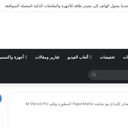
من السنة المالية 2026 وتؤكد توقعاتها المالية للعام
ات
تخفيضات
ألعاب الفيديو
تقارير ومقالات
أجهزة واكسسو
بحث
عن
تابلت HUAWEI MatePad 12 X يطلق العنان للإبداع مع شاشة PaperMatte المطورة وقلم M-Pencil Pro