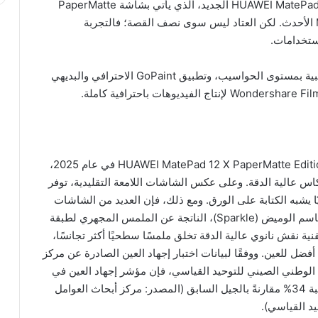
والآن، ترفع هواوي سقف التوقعات أكثر مع جهاز HUAWEI MatePad 12 X الجديد، الذي يأتي بشاشة PaperMatte
مطوّرة، ويُعد أول جهاز لوحي يدعم قلم M-Pencil Pro الأحدث. لكن العتاد ليس سوى نصف القصة؛ فالتجربة
استخدامات.
ويقدّم MatePad 12 X هذه التجربة من خلال حزمة مكتبية بمستوى الحواسيب، وتطبيق GoPaint الاحترافي والبديهي
تظهر شاشة PaperMatte فائقة الوضوح على جهاز HUAWEI MatePad 12 X PaperMatte Edition في عام 2025،
اس عالية الدقة. وعلى عكس الشاشات اللامعة التقليدية، توفر
اسًا طبيعيًا يشبه الكتابة على الورق. ومع ذلك، فإن العديد من الشاشات
المضادة للانعكاس تعاني من أنماط ضوء مبقّعة تُعرف باسم الوميض (Sparkle)، الناتجة عن الملمس المجهري لطبقة
ة المحسّنة في MatePad 12 X تعتمد تقنية نقش نانوي عالية الدقة تخلق ملمسًا سطحيًا أكثر تجانسًا،
 رؤية أوضح وراحة أفضل للعين. ووفقًا لبيانات اختبار إجهاد العين الصادرة عن مركز
هد الوطني الصيني للتوحيد القياسي، فإن مؤشر إجهاد العين في
الأجهزة اللوحية المزودة بشاشة PaperMatte أقل بنسبة 34% مقارنةً بالجيل السابق (المصدر: مركز أبحاث العوامل
يد القياسي).