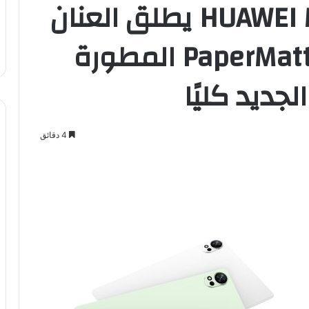
تابلت HUAWEI MatePad 12 X يطلق العنان
للإبداع مع شاشة PaperMatte المطورة
4 دقائق