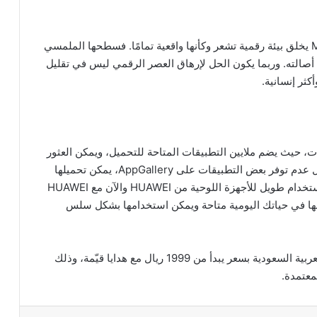
إن الجمع بين شاشة PaperMatte وقلم M-Pencil Pro يخلق بيئة رقمية تشعر وكأنها واقعية تمامًا. فسطحها الملمسي
صالته. وربما يكون الحل لإرهاق العصر الرقمي ليس في تقليل
كثر إنسانية.
 ومتطورًا للتطبيقات، حيث يضم ملايين التطبيقات المتاحة للتحميل، ويمكن العثور
على معظم التطبيقات العالمية الرائجة ضمنه. وفي حال عدم توفر بعض التطبيقات على AppGallery، يمكن تحميلها
بكل سهولة عبر Google Play من خلال GBox. وبعد استخدام طويل للأجهزة اللوحية من HUAWEI والآن مع HUAWEI
تي تحتاجها في حياتك اليومية متاحة ويمكن استخدامها بشكل سلس
يتوفر HUAWEI MatePad 12 X للشراء في المملكة العربية السعودية بسعر يبدأ من 1999 ريال مع هدايا قيّمة، وذلك
معتمدة.