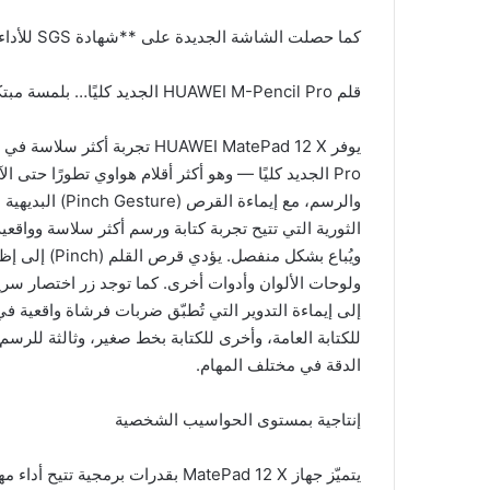
كما حصلت الشاشة الجديدة على **شهادة SGS للأداء الممتاز في تقليل إجهاد العين (الإصدار 2.1)**.
قلم HUAWEI M-Pencil Pro الجديد كليًا… بلمسة مبتكرة
Pro الجديد كليًا — وهو أكثر أقلام هواوي تطورًا حتى 
الثورية التي تتيح تجربة كتابة ورسم أكثر سلاسة وواقعية
ويُباع بشكل م
للكتابة العامة، وأخرى للكتابة بخط صغير، وثالثة للر
الدقة في مختلف المهام.
إنتاجية بمستوى الحواسيب الشخصية