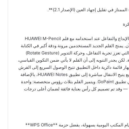
يوفر HUAWEI MatePad 12 X تجربة أكثر سلاسة في الإبداع والتفاعل عند استخدامه مع قلم HUAWEI M-Pencil
الآن. يمنح القلم الجديد المستخدمين مرونة ودقة أكبر في الكتابة
والرسم، مع إيماءة القرص (Pinch Gesture) البديهية التي تعزز تجربة التفاعل، وحركة التدوير (Rotate Gesture)
. لكن يجدر التنويه إلى أن القلم لا يأتي ضمن التكوين القياسي،
نفصل. يؤدي قرص القلم (Pinch) إلى إظهار قائمة دائرية داخل التطبيق تتيح الوصول السريع إلى الفرش
ولوحات الألوان وأدوات أخرى. كما توجد زر اختصار سريع يتيح الانتقال مباشرة إلى تطبيق HUAWEI Notes، بالإضافة
إلى إيماءة التدوير التي تُطبّق ضربات فرشاة واقعية في تطبيق GoPaint. ويتميز القلم بثلاث رؤوس متخصصة: واحدة
سم — وقد تم تصميم كل رأس بعناية فائقة لضمان أعلى درجات
يتميّز جهاز MatePad 12 X بقدرات برمجية تتيح أداء مهام المكتب اليومية بسهولة، بفضل حزمة **WPS Office**