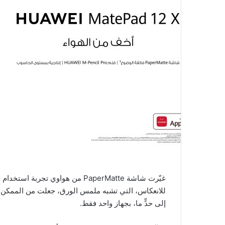
غيّرت شاشة PaperMatte من هواوي ت
للانعكاس، التي تشبه ملمس الورق، جعلت من الممكن 
إلى حدٍّ ما، بجهاز واحد فقط.