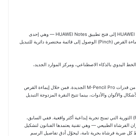
يؤدي الضغط على زر الاختصار في قلم HUAWEI M-Pencil Pro إلى فتح تطبيق HUAWEI Notes — وهي إحدى
المزايا الإضافية لاستخدام القلم الجديد. كما تتيح لك إيماءة القرص (Pinch) الوصول إلى قائمة مختصرة دائرية للتبديل
 ميزة تحسين الخط اليدوي بالذكاء الاصطناعي، ومركز الموارد الجديد،
أما تطبيق GoPaint فقد تم تحسينه بالكامل للاستفادة من قدرات M-Pencil Pro الجديدة. فمن خلال إيماءة القرص
شكال والألوان والأدوات، بينما تتيح النقرة المزدوجة التبديل
ويُقدّم M-Pencil Pro إيماءة التدوير (Rotate Gesture) الثورية التي تمنح تجربة إبداعية أكثر واقعية. ففي السابق،
ران الفرشاة الطبيعي — وهي تقنية يعتمدها الفنانون لتشكيل
بط كل ضربة فرشاة بحرية تامة، ليحوّل أدق تفاصيل الرسم