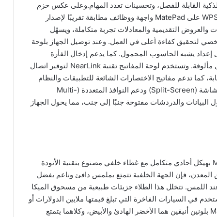
الذكية القابلة للفصل، وتحسينات تعدد المهام.وعلى عكس حزم
المكاتب المعتادة على الأجهزة المحمولة، تقدم نسخة WPS على MatePad واجهة ووظائف مطابقة تقريبًا لإصدار
 والعروض التقديمية والمعادلات تجربة متكاملة، ويسهّل
صي لتحقيق كفاءة أعلى في العمل. وعند توصيل الجهاز بلوحة
لى إعداد يشبه الحاسوب المحمول. كما يدعم إدخال الفأرة
الخارجية للتحكم الدقيق في المؤشر وتوفير تجربة عمل مألوفة. وتستخدم لوحة المفاتيح تقنية NearLink لتوفير اتصال
تابة، كما تدعم مفاتيح الاختصارات الشائعة للتطبيقات والنظام
لأداء العمليات المعقدة بسهولة. وبفضل ميزة تقسيم الشاشة (Split-Screen) ودعم النوافذ المتعددة (Multi-
داول البيانات والدردشات مفتوحة جنبًا إلى جنب، مما يحول الجهاز
من ناحية التصميم، يتميّز الجهاز اللوحي MatePad 12 X بهيكل أحادي متكامل مع غطاء خلفي مصنوع بتقنية الأنودة
ن المعدن، فإن الجهة الخلفية تتمتع بملمس دافئ وناعم بفضل
عند اللمس. تتخلل هذا الطلاء جزيئات طبيعية من مسحوق الميكا
تُستخدم في السيارات الفاخرة التي تبلغ قيمتها ملايين الدولارات أو
في مستحضرات التجميل الراقية. ويتوفر MatePad 12 X بلونين أنيقين هما الأخضر الهادئ والأبيض، وكلاهما يتمتع