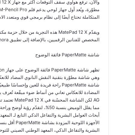
المتكاملة تحتاج أيضًا إلى نظام برمجي قوي ومتعدد ال
المخصص للفنانين الرقميين، بالإضافة إلى تطبيق Wondershare Filmora لإنتاج الفيديوهات باحترافية كاملة.
شاشة PaperMatte فائقة الوضوح
وهي شاشة مطوّرة بتقنية النقش النانوي المضاد للانعك
شاشة PaperMatte راحة فريدة للعين وإحس
AG لكن الشاش
مما يقلل الوميض بنسبة 50%، لتقدّم
أبحاث العوامل البشرية والتفاعل الذكي التابع لـ المع
البشرية والتفاعل الذكي، المعهد الوطني الصيني للتوح