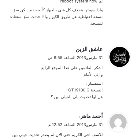
ثم reboot system now
واذا سويتها ينحذف كل شي بالجهاز كأنه جديد ,لكن سوّ
نسخة احتياطية عن طريق الكيز , واذا حدثت سوّ استعادة
للنسخة.
ي
عاشق الزين
:
ق
31 مارس,2013 الساعة 6:55 ص
و
اشكر القائمين على هذا الموقع الرائع
ل
و إلى الأمام
استفسار :
النسخة GT-I9100 G
هل لها تحديث إلى الجيلي بين ؟
ي
أحمد ماهر
:
ق
31 مارس,2013 الساعة 12:52 م
و
للاسف اخى الكريم حتى الان لم يصدر تحديث جيلى بين
ل