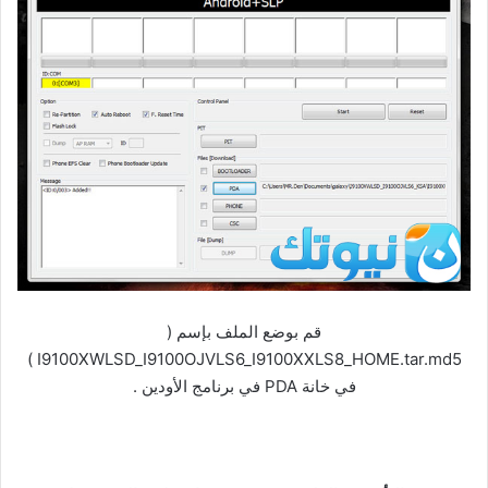
قم بوضع الملف بإسم (
I9100XWLSD_I9100OJVLS6_I9100XXLS8_HOME.tar.md5 )
في خانة PDA في برنامج الأودين .