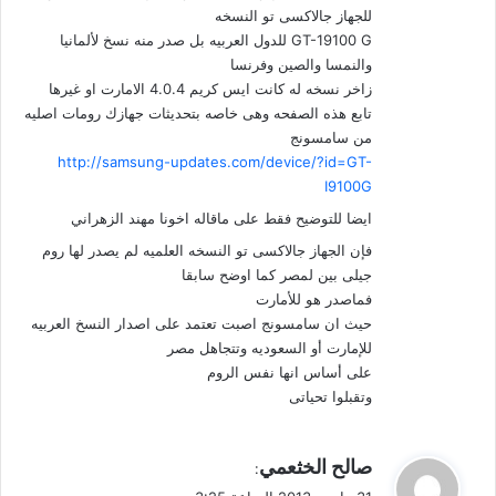
للجهاز جالاكسى تو النسخه
GT-19100 G للدول العربيه بل صدر منه نسخ لألمانيا
والنمسا والصين وفرنسا
زاخر نسخه له كانت ايس كريم 4.0.4 الامارت او غيرها
تابع هذه الصفحه وهى خاصه بتحديثات جهازك رومات اصليه
من سامسونج
http://samsung-updates.com/device/?id=GT-
I9100G
ايضا للتوضيح فقط على ماقاله اخونا مهند الزهراني
فإن الجهاز جالاكسى تو النسخه العلميه لم يصدر لها روم
جيلى بين لمصر كما اوضح سابقا
فماصدر هو للأمارت
حيث ان سامسونج اصبت تعتمد على اصدار النسخ العربيه
للإمارت أو السعوديه وتتجاهل مصر
على أساس انها نفس الروم
وتقبلوا تحياتى
ي
صالح الخثعمي
:
ق