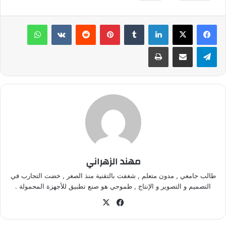
لينكدإن
‏Tumblr
بينتيريست
‏Reddit
‏VKontakte
واتساب
تيلقرام
مشاركة عبر البريد
طباعة
مهند الزهراني
طالب جامعي , مدون متعلم , شغفت بالتقنية منذ الصغر , خضت التجارب في
التصميم و التصوير و الإنتاج , طموحي هو صنع تطبيق للأجهزة المحمولة .
في
‫X
سب