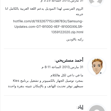
31 مارس,2013 الساعة 3:25 م
و
الروم الفرنسي لهذا الموديل يدعم اللغة العربية بالكامل انا
ل
جربته
hotfile.com/dl/193267715/c98783c/Samsung-
Updates.com-GT-I9100G-XEF-I9100GXXLSR-
1359122020.zip.html
ركبه بالاودين
ي
أحمد مستريحي
:
ق
31 مارس,2013 الساعة 8:11 م
و
ما في داعي لكل هالكلام
ل
بمجرد توصيل الجهاز بالكمبيوتر و تشغيل برنامج Kies
سيظهر توفر تحديث للهاتف و بالإمكان تثبيته بنقرة واحدة
ي
إياد
: