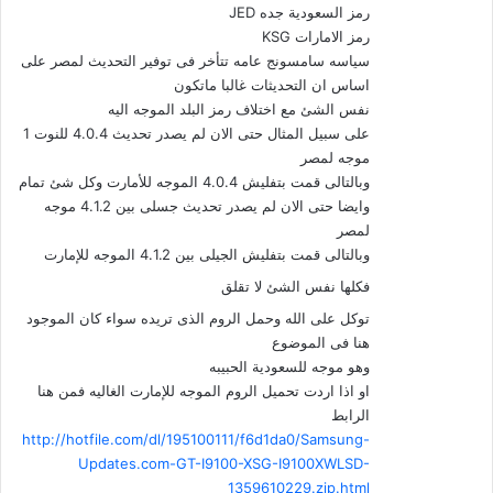
رمز السعودية جده JED
رمز الامارات KSG
سياسه سامسونج عامه تتأخر فى توفير التحديث لمصر على
اساس ان التحديثات غالبا ماتكون
نفس الشئ مع اختلاف رمز البلد الموجه اليه
على سبيل المثال حتى الان لم يصدر تحديث 4.0.4 للنوت 1
موجه لمصر
وبالتالى قمت بتفليش 4.0.4 الموجه للأمارت وكل شئ تمام
وايضا حتى الان لم يصدر تحديث جسلى بين 4.1.2 موجه
لمصر
وبالتالى قمت بتفليش الجيلى بين 4.1.2 الموجه للإمارت
فكلها نفس الشئ لا تقلق
توكل على الله وحمل الروم الذى تريده سواء كان الموجود
هنا فى الموضوع
وهو موجه للسعودية الحبيبه
او اذا اردت تحميل الروم الموجه للإمارت الغاليه فمن هنا
الرابط
http://hotfile.com/dl/195100111/f6d1da0/Samsung-
Updates.com-GT-I9100-XSG-I9100XWLSD-
1359610229.zip.html