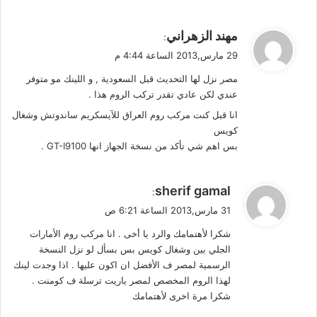
ب
ا
ي
مهند الزهراني
:
ل
ق
أ
29 مارس,2013 الساعة 4:44 م
و
ح
مصر نزل لها التحديث قبل السعودية , و اللينك مو متوفر
ل
و
عندي لكن عادي تقدر تركب الروم هذا .
ا
ل
انا قبل كنت مركب روم العراق للآيسكريم ساندوتش وشغال
ا
كويس
ل
بس اهم شي تأكد من نسخة الجهاز انها GT-I9100 .
ج
و
ي
ي
sherif gamal
:
ة
ق
31 مارس,2013 الساعة 6:21 ص
و
شكرا لأهتمامك والرد يا أخى . انا مركب روم الأمارات
ل
الجلي بين وشغال كويس بس بسأل لو نزل النسخة
الرسمية لمصر ف الأفضل ان اكون عليها . اذا وجدت لينك
لهذا الروم المخصص لمصر ياريت ترسلة ف كومنت .
شكرا مرة اخرى لأهتمامك