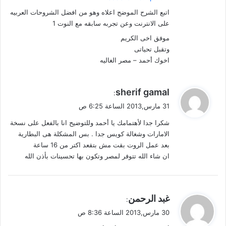
اتبع الشرح الموضح اعلاه وهو من افضل الشروحات العربيه
على الانترنت وعن تجربه سابقه مع النوت 1
موفق اخى الكريم
وتقبل تحياتى
اخوك أحمد – مصر الغاليه
ي
sherif gamal
:
ق
31 مارس,2013 الساعة 6:25 ص
و
شكرا جدا لأهتمامك يا أحمد وللتوضيح انا بالفعل على نسخة
ل
الامارات وشغالة كويس جدا . بس المشكلة هى البطارية
بعد عمل الروت بقت مش بتقعد اكتر من 16 ساعة
ان شاء الله تتوفر لمصر وتكون بها تحسينات بأذن الله
ي
غبد الرحمن
:
ق
30 مارس,2013 الساعة 8:36 ص
و