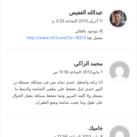
ي
عبدالله الغفيص
:
ق
11 أبريل,2013 الساعة 3:20 م
و
إلا موجود يالغالي
ل
تفضل هنا
http://www.n1t1.com/?p=19213
ي
محمد الزاكي
:
ق
1 مايو,2013 الساعة 11:18 ص
و
أنا نزلته واشتغل عندي تمام بس في مشكلة بسيطة زر
ل
البور عندي لمل تضغط علي يطفي الشاشة والنمط ما
يشتغل ولا كلمة المرور ولما تضغط مسافة يقفل الجوال
على طول وما يجيب شاشة وضع الطيران
ي
جاميك
:
ق
8 مايو,2013 الساعة 12:56 م