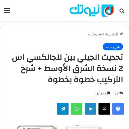
بحث عن
الق
الرئيسية
/
شروحات
شروحات
تحديث الجيلي بين للجالكسي اس
2 نسخة الشرق الأوسط + شرح
التركيب خطوة بخطوة
32
2 دقائق
فيسبوك
‫X
لينكدإن
واتساب
تيلقرام