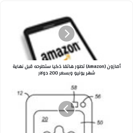
وك
أ
م
ا
ز
و
ن
(
A
m
أمازون (Amazon) تطور هاتفا ذكيا ستطرحه قبل نهاية
a
شهر يونيو وبسعر 200 دولار
z
o
n
ق
)
و
ت
ق
ط
ل
و
ت
ر
س
ه
ج
ا
ل