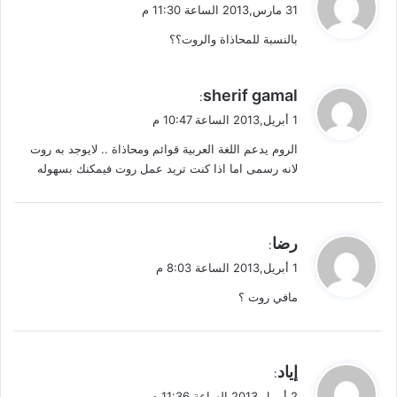
ق
31 مارس,2013 الساعة 11:30 م
و
بالنسبة للمحاذاة والروت؟؟
ل
ي
sherif gamal
:
ق
1 أبريل,2013 الساعة 10:47 م
و
الروم يدعم اللغة العربية قوائم ومحاذاة .. لايوجد به روت
ل
لانه رسمى اما اذا كنت تريد عمل روت فيمكنك بسهوله
ي
رضا
:
ق
1 أبريل,2013 الساعة 8:03 م
و
مافي روت ؟
ل
ي
إياد
:
ق
2 أبريل,2013 الساعة 11:36 م