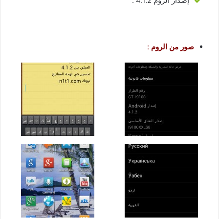
إصدار الروم 4.1.2 .
صور من الروم
: