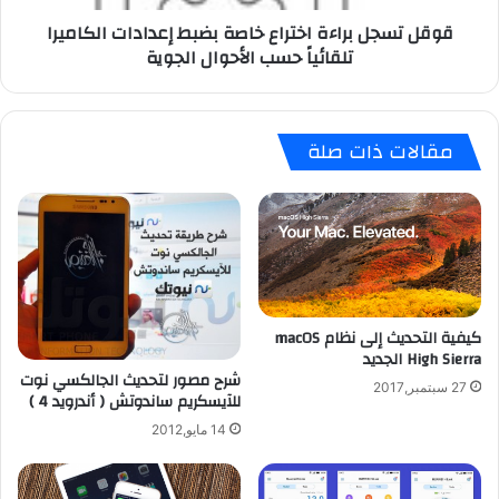
ت
ب
قوقل تسجل براءة اختراع خاصة بضبط إعدادات الكاميرا
ف
ر
تلقائياً حسب الأحوال الجوية
ا
ا
ذ
ء
ك
ة
ي
ا
مقالات ذات صلة
ا
خ
س
ت
ت
ر
ط
ا
ر
ع
ح
خ
ه
ا
ق
ص
ب
كيفية التحديث إلى نظام macOS
ة
High Sierra الجديد
ل
ب
شرح مصور لتحديث الجالكسي نوت
ن
ض
27 سبتمبر,2017
للآيسكريم ساندوتش ( أندرويد 4 )
ه
ب
ا
ط
14 مايو,2012
ي
إ
ة
ع
ش
د