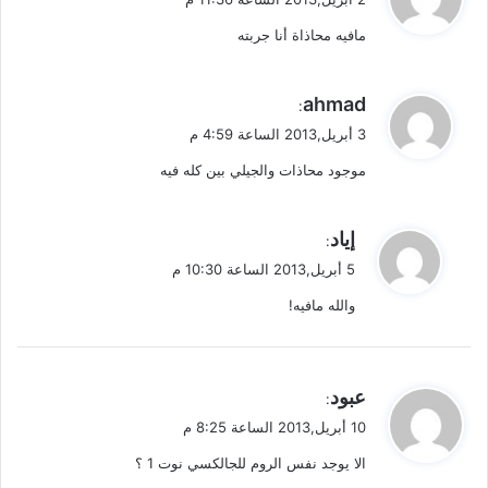
و
مافيه محاذاة أنا جربته
ل
ي
ahmad
:
ق
3 أبريل,2013 الساعة 4:59 م
و
موجود محاذات والجيلي بين كله فيه
ل
ي
إياد
:
ق
5 أبريل,2013 الساعة 10:30 م
و
والله مافيه!
ل
ي
عبود
:
ق
10 أبريل,2013 الساعة 8:25 م
و
الا يوجد نفس الروم للجالكسي نوت 1 ؟
ل