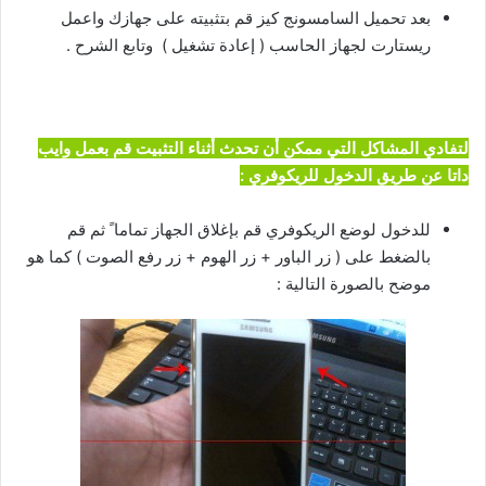
بعد تحميل السامسونج كيز قم بتثبيته على جهازك واعمل
ريستارت لجهاز الحاسب ( إعادة تشغيل ) وتابع الشرح .
لتفادي المشاكل التي ممكن أن تحدث أثناء التثبيت قم بعمل وايب
داتا عن طريق الدخول للريكوفري :
للدخول لوضع الريكوفري قم بإغلاق الجهاز تماما ً ثم قم
بالضغط على ( زر الباور + زر الهوم + زر رفع الصوت ) كما هو
موضح بالصورة التالية :