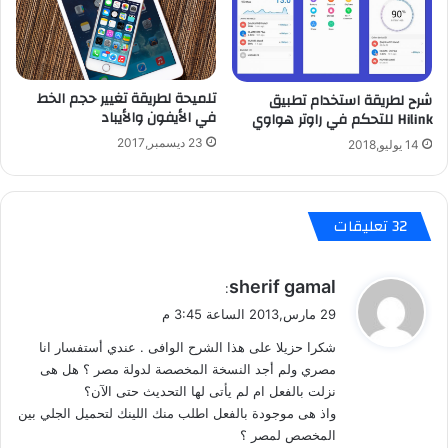
ه
ا
ر
د
ي
ا
و
ت
تلميحة لطريقة تغيير حجم الخط
شرح لطريقة استخدام تطبيق
ن
ا
في الأيفون والأيباد
Hilink للتحكم في راوتر هواوي
ي
ل
23 ديسمبر,2017
و
14 يوليو,2018
ك
و
ا
ب
م
س
ي
‫32 تعليقات
ع
ر
ر
ا
2
ت
ي
sherif gamal
:
0
ل
ق
0
29 مارس,2013 الساعة 3:45 م
ق
و
د
ا
شكرا حزيلا على هذا الشرح الوافى . عندي أستفسار انا
ل
و
ئ
مصري ولم أجد النسخة المخصصة لدولة مصر ؟ هل هى
ل
ي
نزلت بالفعل ام لم يأتى لها التحديث حتى الآن؟
ا
اً
واذ هى موجودة بالفعل اطلب منك اللينك لتحميل الجلي بين
ر
ح
المخصص لمصر ؟
س