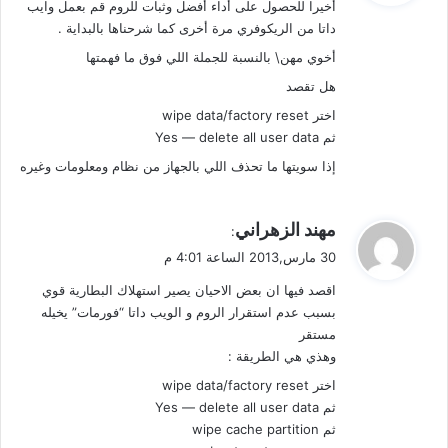
أخيرا للحصول على أداء أفضل وثبات للروم قم بعمل وايب
ل
داتا من الريكوفري مرة أخرى كما شرحناها بالبداية .
أخوي مهن\ بالنسبة للجملة اللي فوق ما فهمتها
هل تقصد
اختر wipe data/factory reset
ثم Yes — delete all user data
إذا سويتها ما تحذف اللي بالجهاز من نظام ومعلومات وغيره
ي
مهند الزهراني
:
ق
30 مارس,2013 الساعة 4:01 م
و
اقصد فيها ان بعض الاحيان يصير استهلاك البطارية قوي
ل
بسبب عدم استقرار الروم و الويب داتا “فورمات” يخيله
مستقر
وهذي هي الطريقة :
اختر wipe data/factory reset
ثم Yes — delete all user data
ثم wipe cache partition