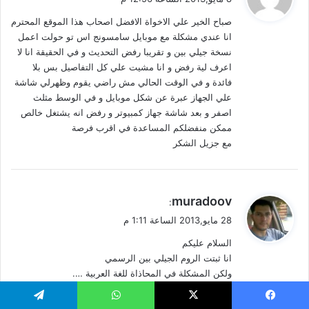
و
صباح الخير علي الاخواة الافضل اصحاب هذا الموقع المحترم
ل
انا عندي مشكلة مع موبايل سامسونج اس تو حولت اعمل
نسخة جيلي بين و تقريبا رفض التحديث و في الحقيقة انا لا
اعرف لية رفض و انا مشيت علي كل التفاصيل بس بلا
فائدة و في الوقت الحالي مش راضي يقوم وظهرلي شاشة
علي الجهاز عبرة عن شكل موبايل و في الوسط مثلث
اصفر و بعد شاشة جهاز كمبيوتر و رفض انه يشتغل خالص
ممكن منفضلكم المساعدة في اقرب فرصة
مع جزيل الشكر
ي
muradoov
:
ق
28 مايو,2013 الساعة 1:11 م
و
السلام عليكم
ل
انا ثبتت الروم الجيلي بين الرسمي
ولكن المشكلة في المحاذاة للغة العربية ….
كما أني اريد تغيير الخطوط …
عملت روت للجهاز وكلشي نظامي ………