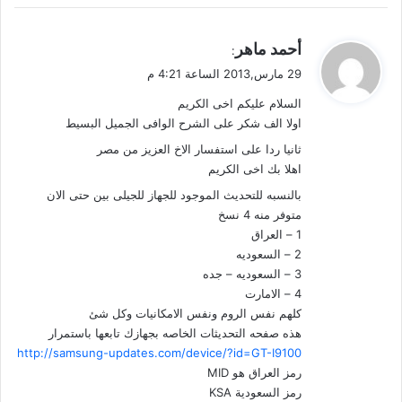
ي
أحمد ماهر
:
ق
29 مارس,2013 الساعة 4:21 م
و
السلام عليكم اخى الكريم
ل
اولا الف شكر على الشرح الوافى الجميل البسيط
ثانيا ردا على استفسار الاخ العزيز من مصر
اهلا بك اخى الكريم
بالنسبه للتحديث الموجود للجهاز للجيلى بين حتى الان
متوفر منه 4 نسخ
1 – العراق
2 – السعوديه
3 – السعوديه – جده
4 – الامارت
كلهم نفس الروم ونفس الامكانيات وكل شئ
هذه صفحه التحديثات الخاصه بجهازك تابعها باستمرار
http://samsung-updates.com/device/?id=GT-I9100
رمز العراق هو MID
رمز السعودية KSA