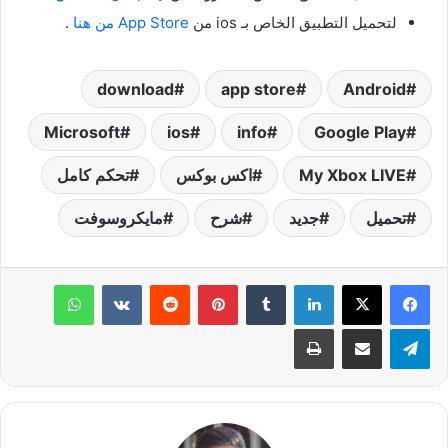
لتحميل التطبيق الخاص بـ ios من
App Store من هنا
.
Android‏
app store
download
Microsoft
ios
info
Google Play
My Xbox LIVE
اكس بوكس
تحكم كامل
تحميل
جديد
شرح
مايكروسوفت
لينكدإن
‏Tumblr
بينتيريست
‏Reddit
‏VKontakte
واتساب
تيلقرام
مشاركة عبر البريد
طباعة