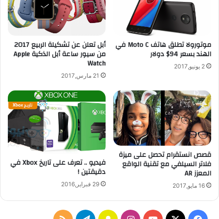
ئ
ل
ط
ا
ن
ث
و
ي
موتورولا تطلق هاتف Moto C في
أبل تعلن عن تشكيلة الربيع 2017
ك
ة
الهند بسعر 94$ دولار
من سيور ساعة أبل الذكية Apple
ي
ا
Watch
ا
ل
2 يونيو,2017
س
ا
21 مارس,2017
ت
ب
ك
ع
و
ا
ن
د
ب
ع
د
ل
ي
ى
قصص انستقرام تحصل على ميزة
ل
ا
فيديو .. تعرف على تاريخ Xbox في
فلاتر السيلفي مع تقنية الواقع
اً
ي
دقيقتين !
المعزز AR
ع
ف
29 فبراير,2016
16 مايو,2017
ن
و
خ
ن
ر
4
ا