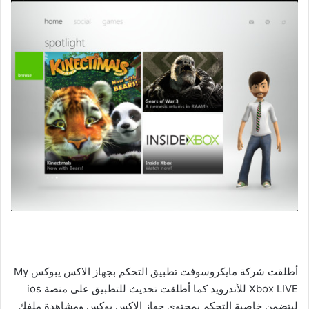
أطلقت شركة مايكروسوفت تطبيق التحكم بجهاز الاكس يبوكس My
Xbox LIVE للأندرويد كما أطلقت تحديث للتطبيق على منصة ios
ليتضمن خاصية التحكم بمحتوى جهاز الإكس بوكس ومشاهدة ملفك