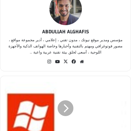
ABDULLAH ALGHAFIS
مؤسس ومدير موقع نيوتك ، مدون تقني ، إعلامي ، أدير مجموعة مواقع ،
مصور فوتوغرافي ومهتم بالتقنية وأخبارها وخاصة الهواتف الذكية والأجهزة
اللوحية ، أسعى لخلق بيئة تقنية عربية واعية ..
موق
في
‫X
‫Yo
انس
ع
سب
uT
تقر
الوي
وك
ub
ام
ب
e
ت
س
ر
ي
ب
ص
و
ر