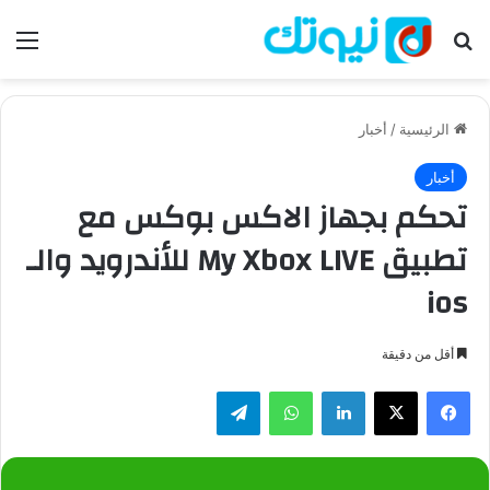
بحث عن
الق
الرئيسية
/
أخبار
أخبار
تحكم بجهاز الاكس بوكس مع
تطبيق My Xbox LIVE للأندرويد والـ
ios
أقل من دقيقة
فيسبوك
‫X
لينكدإن
واتساب
تيلقرام