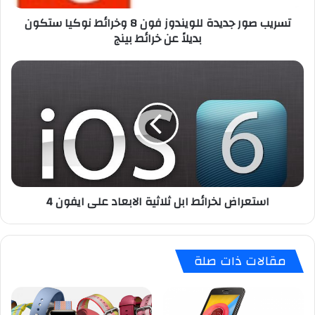
ج
تسريب صور جديدة للويندوز فون 8 وخرائط نوكيا ستكون
د
بديلاً عن خرائط بينج
ي
د
ة
ا
ل
س
ل
ت
و
ع
ي
ر
ن
ا
د
ض
و
ل
ز
خ
استعراض لخرائط ابل ثلاثية الابعاد على ايفون 4
ف
ر
و
ا
ن
ئ
8
ط
مقالات ذات صلة
و
ا
خ
ب
ر
ل
ا
ث