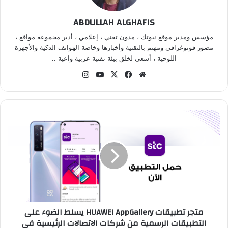
ABDULLAH ALGHAFIS
مؤسس ومدير موقع نيوتك ، مدون تقني ، إعلامي ، أدير مجموعة مواقع ،
مصور فوتوغرافي ومهتم بالتقنية وأخبارها وخاصة الهواتف الذكية والأجهزة
اللوحية ، أسعى لخلق بيئة تقنية عربية واعية ..
موقع
‫X
فيسبوك
‫YouTube
انستقرام
الويب
متجر
تطبيقات
HUAWEI
AppGallery
يسلط
الضوء
على
التطبيقات
الرسمية
متجر تطبيقات HUAWEI AppGallery يسلط الضوء على
من
التطبيقات الرسمية من شركات الاتصالات الرئيسية في
شركات