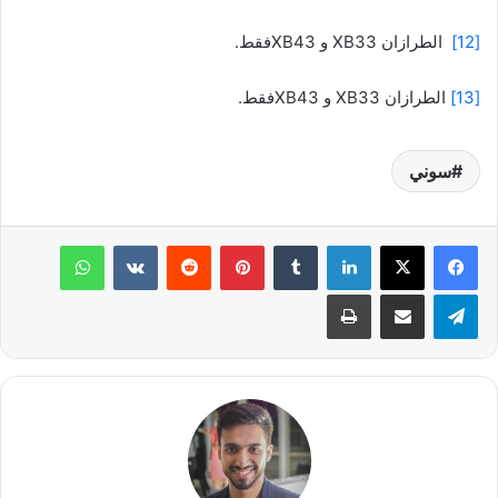
[12]
الطرازان XB33 و XB43فقط.
[13]
الطرازان XB33 و XB43فقط.
سوني
لينكدإن
بينتيريست
واتساب
تيلقرام
مشاركة عبر البريد
طباعة