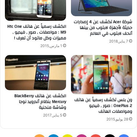
شركة Acer تكشف عن 4 إصدارات
الكشف رسمياً عن هاتف Htc One
حديثة لأجهزة لابتوب من بينها
M9 : مواصفات , صور , فيديو ,
أنحف لابتوب في العالم
مميزات وكل ماتود أن تعرف !
7 يناير,2018
1 مارس,2015
الكشف عن هاتف BlackBerry
ون بلس تكشف رسمياً عن هاتف
Mercury بنظام أندرويد نوجا
OnePlus 2 : صور , فيديو
وشاشة منحنية
ومواصفات الهاتف
5 يناير,2017
28 يوليو,2015