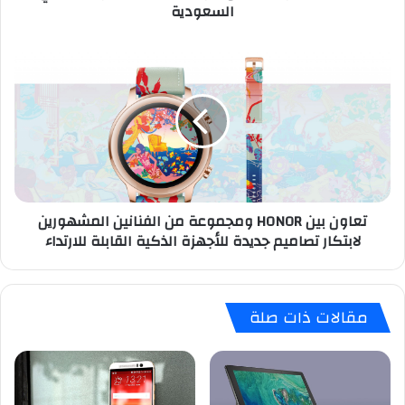
السعودية
الاتصالات
الرئيسية
في
تعاون
السعودية
بين
HONOR
ومجموعة
من
الفنانين
المشهورين
لابتكار
تصاميم
تعاون بين HONOR ومجموعة من الفنانين المشهورين
جديدة
لابتكار تصاميم جديدة للأجهزة الذكية القابلة للارتداء
للأجهزة
الذكية
القابلة
للارتداء
مقالات ذات صلة