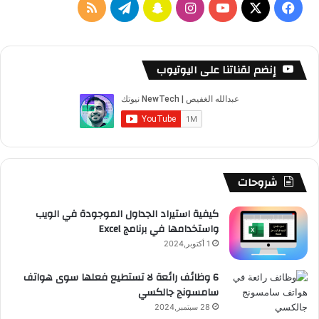
‫X
فيسبوك
‫YouTube
انستقرام
سناب
تيلقرام
ملخص
تشات
الموقع
RSS
إنضم لقناتنا على اليوتيوب
شروحات
كيفية استيراد الجداول الموجودة في الويب
واستخدامها في برنامج Excel
1 أكتوبر,2024
6 وظائف رائعة لا تستطيع فعلها سوى هواتف
سامسونج جالكسي
28 سبتمبر,2024