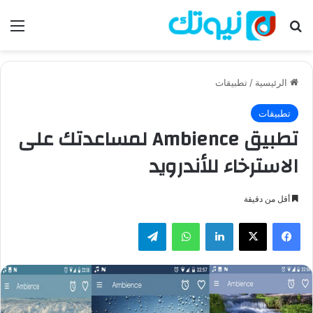
بحث عن
الق
الرئيسية
/
تطبيقات
تطبيقات
تطبيق ‏Ambience لمساعدتك على
الاسترخاء للأندرويد
أقل من دقيقة
فيسبوك
‫X
لينكدإن
واتساب
تيلقرام