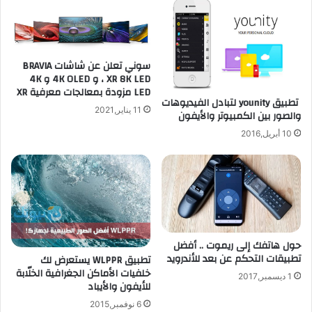
ا
ت
ل
خ
ر
ز
ي
ي
سوني تعلن عن شاشات BRAVIA
ا
ن
XR 8K LED ، و 4K OLED و 4K
ض
ا
LED مزودة بمعالجات معرفية XR
تطبيق younity لتبادل الفيديوهات
ة
ل
11 يناير,2021
والصور بين الكمبيوتر والأيفون
ل
س
ل
ح
10 أبريل,2016
أ
ا
ي
ب
ف
ي
و
إ
ن
ل
ى
ق
حول هاتفك إلى ريموت .. أفضل
ا
تطبيقات التحكم عن بعد للأندرويد
تطبيق WLPPR يستعرض لك
ئ
خلفيات الأماكن الجغرافية الخلّابة
1 ديسمبر,2017
م
للأيفون والأيباد
ة
6 نوفمبر,2015
"