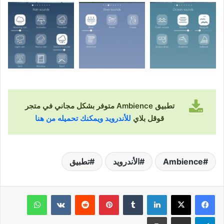
تطبيق Ambience متوفر بشكل مجاني في متجر
قوقل بلاي
للأندرويد ويمكنك تحميله من هنا
Ambience
الأندرويد
تطبيق
لينكدإن
‏Tumblr
بينتيريست
‏Reddit
‏VKontakte
واتساب
تيلقرام
مشاركة عبر البريد
طباعة