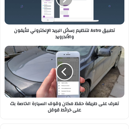
A
s
t
r
تطبيق Astro لتنظيم رسائل البريد الإلكتروني للأيفون
o
والأندرويد
ل
ت
ن
ت
ظ
ع
ي
ر
م
ف
ر
ع
س
ل
ا
ى
ئ
ط
ل
ر
تعرف على طريقة حفظ مكان وقوف السيارة الخاصة بك
ا
ي
على خرائط قوقل
ل
ق
ب
ة
ر
ح
ي
ف