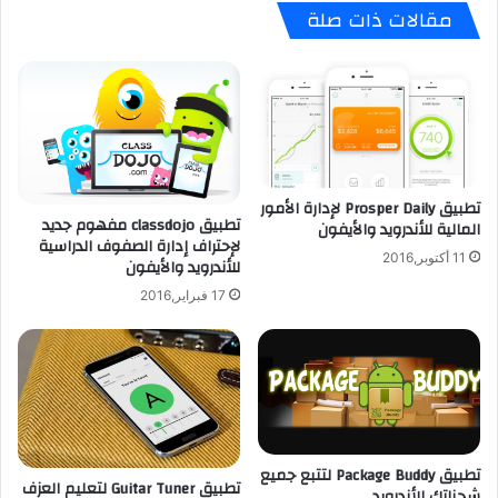
مقالات ذات صلة
د
ظ
ا
م
ل
ك
إ
ا
ل
ن
ك
و
ت
ق
ر
و
و
تطبيق Prosper Daily لإدارة الأمور
ف
تطبيق classdojo مفهوم جديد
المالية للأندرويد والأيفون
ن
ا
ﻹحتراف إدارة الصفوف الدراسية
ي
ل
11 أكتوبر,2016
للأندرويد والأيفون
ل
س
ل
17 فبراير,2016
ي
أ
ا
ي
ر
ف
ة
و
ا
ن
ل
و
خ
ا
ا
تطبيق Package Buddy لتتبع جميع
ل
ص
تطبيق Guitar Tuner لتعليم العزف
شحناتك للأندرويد