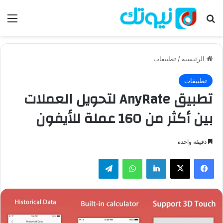
بحث عن
الق
الرئيسية
/
تطبيقات
تطبيقات
تطبيق AnyRate لتحويل العملات
بين أكثر من 160 عملة للأيفون
دقيقة واحدة
فيسبوك
‫X
لينكدإن
واتساب
تيلقرام