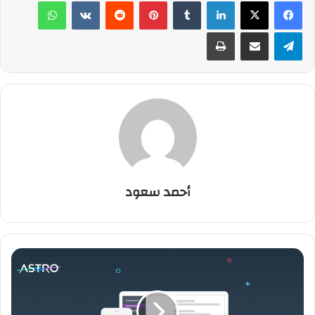
لينكدإن
‏Tumblr
بينتيريست
‏Reddit
‏VKontakte
واتساب
تيلقرام
مشاركة عبر البريد
طباعة
أحمد سعود
ت
ط
ب
ي
ق