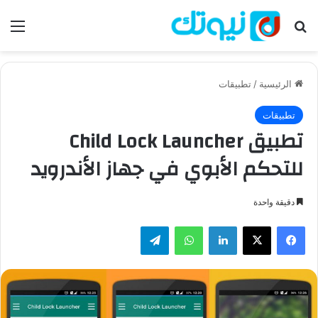
بحث عن
الق
الرئيسية
/
تطبيقات
تطبيقات
تطبيق Child Lock Launcher
للتحكم الأبوي في جهاز الأندرويد
دقيقة واحدة
فيسبوك
‫X
لينكدإن
واتساب
تيلقرام