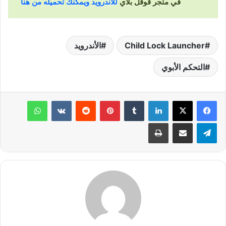
في متجر قوقل بلاي
للأندرويد ويمكنك تحميله من هنا
Child Lock Launcher
الأندرويد
التحكم الأبوي
لينكدإن
‏Tumblr
بينتيريست
‏Reddit
‏VKontakte
واتساب
تيلقرام
مشاركة عبر البريد
طباعة