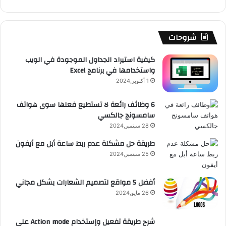
ك
u
ر
ش
ا
ل
b
ا
ا
م
م
شروحات
e
م
ت
و
كيفية استيراد الجداول الموجودة في الويب
واستخدامها في برنامج Excel
ق
1 أكتوبر,2024
ع
6 وظائف رائعة لا تستطيع فعلها سوى هواتف
سامسونج جالكسي
R
28 سبتمبر,2024
S
طريقة حل مشكلة عدم ربط ساعة أبل مع أيفون
25 سبتمبر,2024
S
أفضل 5 مواقع لتصميم الشعارات بشكل مجاني
26 مايو,2024
شرح طريقة تفعيل وإستخدام Action mode على