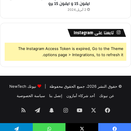
ايفون 15 و ايفون 15 برو
2 أبريل,2024
تابعنا على Instagram
The Instagram Access Token is expired, Go to the Theme
options page > Integrations, to to refresh it.
© حقوق النشر 2026، جميع الحقوق محفوظة |
نيوتك NewTech
عن نيوتك
أحد شركاء أمازون
إتصل بنا
سياسة الخصوصية
فيسبوك
‫X
‫YouTube
انستقرام
سناب
تيلقرام
ملخص
تشات
الموقع