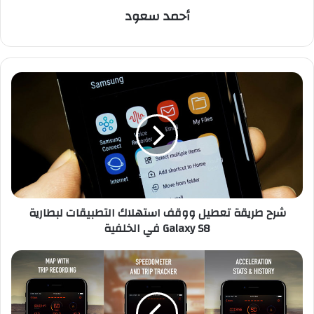
أحمد سعود
ش
ر
ح
ط
ر
ي
ق
ة
ت
شرح طريقة تعطيل ووقف استهلاك التطبيقات لبطارية
ع
Galaxy S8 في الخلفية
ط
ي
ل
ت
و
ط
و
ب
ق
ي