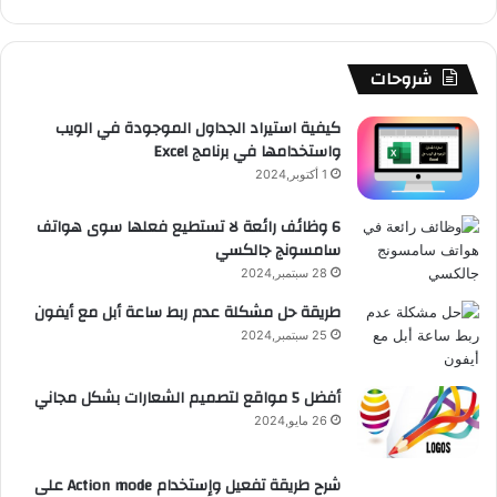
ك
u
ر
ش
ا
ل
b
ا
ا
م
م
شروحات
e
م
ت
و
كيفية استيراد الجداول الموجودة في الويب
واستخدامها في برنامج Excel
ق
1 أكتوبر,2024
ع
6 وظائف رائعة لا تستطيع فعلها سوى هواتف
سامسونج جالكسي
R
28 سبتمبر,2024
S
طريقة حل مشكلة عدم ربط ساعة أبل مع أيفون
25 سبتمبر,2024
S
أفضل 5 مواقع لتصميم الشعارات بشكل مجاني
26 مايو,2024
شرح طريقة تفعيل وإستخدام Action mode على