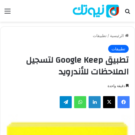
بحث عن
الق
الرئيسية
/
تطبيقات
تطبيقات
تطبيق Google Keep لتسجيل
الملاحظات للأندرويد
دقيقة واحدة
فيسبوك
‫X
لينكدإن
واتساب
تيلقرام