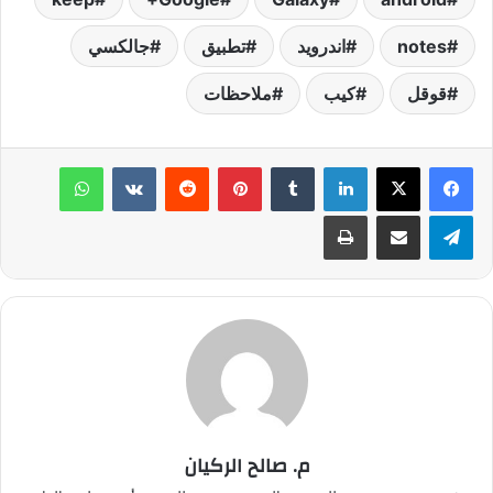
notes
اندرويد
تطبيق
جالكسي
قوقل
كيب
ملاحظات
لينكدإن
‏Tumblr
بينتيريست
‏Reddit
‏VKontakte
واتساب
تيلقرام
مشاركة عبر البريد
طباعة
م. صالح الركيان