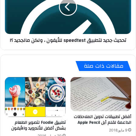
ة
ي
G
ث
o
ج
o
د
g
ي
l
د
تحديث جديد لتطبيق speedtest للأيفون ، ولكن مالجديد ؟!
e
ل
N
ت
o
ط
w
ب
مقالات ذات صلة
ل
ي
ن
ق
ظ
s
ا
p
م
e
i
e
o
d
s
t
أفضل تطبيقات تدوين الملاحظات
و
e
تطبيق Foodie لتصوير الطعام
الداعمة لقلم أبل Apple Pencil
أ
s
بشكل أفضل للأندرويد والأيفون
ب
t
9 مايو,2018
ل
ل
20 فبراير,2016