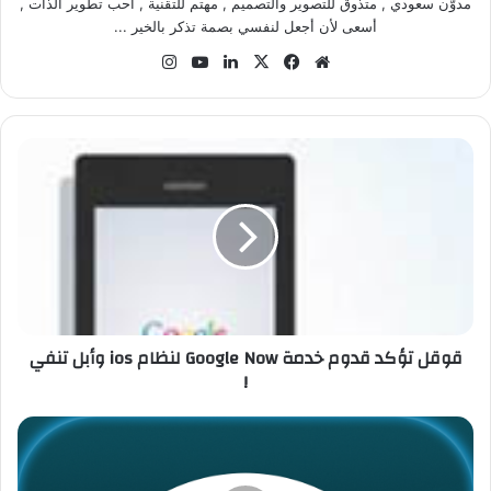
مدوّن سعودي , متذوق للتصوير والتصميم , مهتم للتقنية , أحب تطوير الذات ,
أسعى لأن أجعل لنفسي بصمة تذكر بالخير ...
موق
في
‫X
لينك
‫Yo
انس
ع
سب
دإن
uT
تقر
الوي
وك
ub
ام
ب
e
ق
و
ق
ل
ت
ؤ
ك
د
ق
قوقل تؤكد قدوم خدمة Google Now لنظام ios وأبل تنفي
د
!
و
م
خ
ت
د
ح
م
د