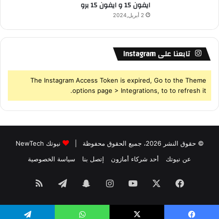
ايفون 15 و ايفون 15 برو
2 أبريل,2024
تابعنا على Instagram
The Instagram Access Token is expired, Go to the Theme
options page > Integrations, to to refresh it.
© حقوق النشر 2026، جميع الحقوق محفوظة |
نيوتك NewTech
عن نيوتك
أحد شركاء أمازون
إتصل بنا
سياسة الخصوصية
فيسبوك
‫X
‫YouTube
انستقرام
سناب
تيلقرام
ملخص
تشات
الموقع