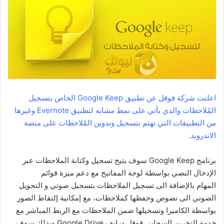
اعلنت شركة قوقل عن تطبيق Google Keep الخاص بتسجيل
المُلاحظات والذي يأتي على نمط مشابه لتطبيق Evernote وغيرها
من التطبيقات التي تهتم بتسجيل وتدوين المُلاحظات على منصة
الاندرويد.
برنامج Google Keep سوف يتيح تسجيل وكتابة الملاحظات عبر
الإدخال النصي بواسطة لوحة المفاتيح مع دعم ميزة قوائم
المهام بالإضافة الى تسجيل الملاحظات بتسجيل صوتي و التحويل
الصوتي الى نصوص وحفظها كملاحظات، مع إمكانية إلتقاط الصور
بواسطة الكاميرا وتسجيلها ضمن الملاحظات مع الربط المباشر مع
خدمة التخزين السحابي قوقل درايف Google Drive وبذلك سوف