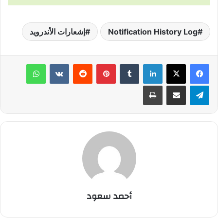
Notification History Log
إشعارات الأندرويد
لينكدإن
‏Tumblr
بينتيريست
‏Reddit
‏VKontakte
واتساب
تيلقرام
مشاركة عبر البريد
طباعة
أحمد سعود