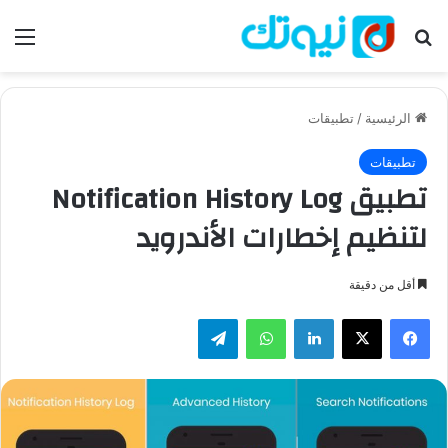
بحث عن
الق
الرئيسية
/
تطبيقات
تطبيقات
تطبيق Notification History Log
لتنظيم إخطارات الأندرويد
أقل من دقيقة
فيسبوك
‫X
لينكدإن
واتساب
تيلقرام