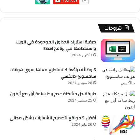
و
T
ق
ت
ر
ا
ك
u
ر
ش
ا
ل
b
ا
ا
م
م
شروحات
e
م
ت
و
كيفية استيراد الجداول الموجودة في الويب
واستخدامها في برنامج Excel
ق
1 أكتوبر,2024
ع
6 وظائف رائعة لا تستطيع فعلها سوى هواتف
سامسونج جالكسي
R
28 سبتمبر,2024
S
طريقة حل مشكلة عدم ربط ساعة أبل مع أيفون
25 سبتمبر,2024
S
أفضل 5 مواقع لتصميم الشعارات بشكل مجاني
26 مايو,2024