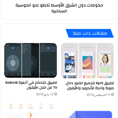
حكومات دول الشرق الأوسط تخطو نحو الحوسبة
ه
ا
السحابية
ز
ل
م
ش
ا
ر
ل
ق
مقالات ذات صلة
ج
ا
ا
ل
ل
أ
ك
و
س
س
ي
ط
S
ت
9
خ
؟
ط
تطبيق للتحكم في أجهزة Android
تطبيق April لتجميع الصور داخل
و
TV من خلال الأيفون
صورة واحدة للأندرويد والأيفون
ن
ح
12 مايو,2016
11 أغسطس,2016
و
ا
ل
ح