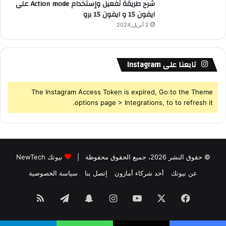
شرح طريقة تفعيل وإستخدام Action mode على
ايفون 15 و ايفون 15 برو
2 أبريل,2024
تابعنا على Instagram
The Instagram Access Token is expired, Go to the Theme
options page > Integrations, to to refresh it.
© حقوق النشر 2026، جميع الحقوق محفوظة |
نيوتك NewTech
عن نيوتك
أحد شركاء أمازون
إتصل بنا
سياسة الخصوصية
فيسبوك
‫X
‫YouTube
انستقرام
سناب
تيلقرام
ملخص
تشات
الموقع