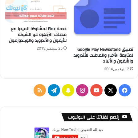
و
س
ب
ة
خدمة Plex لمشاركة الميديا مع
ا
مختلف الأجهزة عبر الشبكة
ل
للأيفون والأندرويد والويندوزفون
س
تطبيق Google Play Newsstand
25 سبتمبر,2015
ح
لمتابعة الأخبار والمجلات للأندرويد
ا
والأيفون والأيباد
ب
ي
12 نوفمبر,2014
ة
ف
ا
س
ت
م
ي
X
Y
ن
ن
ي
ل
س
o
س
ا
ل
خ
إنضم لقناتنا على اليوتيوب
ب
u
ت
ب
ق
ص