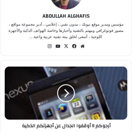
ABDULLAH ALGHAFIS
مؤسس ومدير موقع نيوتك ، مدون تقني ، إعلامي ، أدير مجموعة مواقع ،
مصور فوتوغرافي ومهتم بالتقنية وأخبارها وخاصة الهواتف الذكية والأجهزة
اللوحية ، أسعى لخلق بيئة تقنية عربية واعية ..
موق
في
‫X
‫Yo
انس
ع
سب
uT
تقر
الوي
وك
ub
ام
ب
e
أ
ر
ج
و
ك
م
!
!
أ
أرجوكم !! أوقفوا الجدال عن أجهزتكم الذكية
و
ق