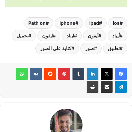
Path on
iphone
ipad
ios
أيباد
أيفون
ايباد
ايفون
تحميل
تطبيق
صور
كتابة على الصور
لينكدإن
‏Tumblr
بينتيريست
‏Reddit
‏VKontakte
واتساب
تيلقرام
مشاركة عبر البريد
طباعة