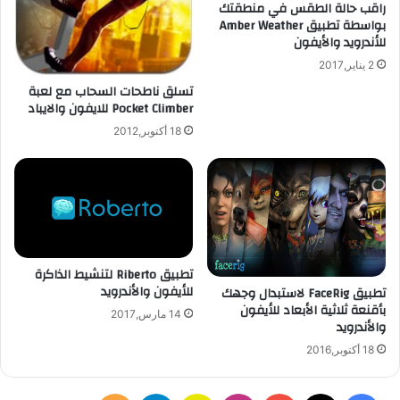
راقب حالة الطقس في منطقتك
ك
ا
بواسطة تطبيق Amber Weather
ي
ق
للأندرويد والأيفون
ة
ك
2 يناير,2017
ر
ة
تسلق ناطحات السحاب مع لعبة
Pocket Climber للايفون والايباد
ا
ل
18 أكتوبر,2012
ق
د
م
ل
أ
ج
ه
تطبيق Riberto لتنشيط الذاكرة
ز
للأيفون والأندرويد
تطبيق FaceRig لاستبدال وجهك
ة
بأقنعة ثلاثية الأبعاد للأيفون
ا
14 مارس,2017
والأندرويد
ل
أ
18 أكتوبر,2016
ن
د