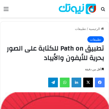
بحث عن
الق
الرئيسية
/
تطبيقات
تطبيقات
تطبيق Path on للكتابة على الصور
بحرية للأيفون والأيباد
أقل من دقيقة
فيسبوك
‫X
لينكدإن
واتساب
تيلقرام