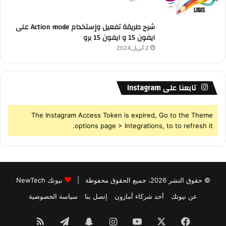
شرح طريقة تفعيل وإستخدام Action mode على
ايفون 15 و ايفون 15 برو
2 أبريل,2024
تابعنا على Instagram
The Instagram Access Token is expired, Go to the Theme
options page > Integrations, to to refresh it.
© حقوق النشر 2026، جميع الحقوق محفوظة |
نيوتك NewTech
عن نيوتك
أحد شركاء أمازون
إتصل بنا
سياسة الخصوصية
فيسبوك
‫X
‫YouTube
انستقرام
سناب
تيلقرام
ملخص