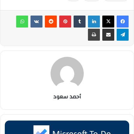
لينكدإن
‏Tumblr
بينتيريست
‏Reddit
‏VKontakte
واتساب
تيلقرام
مشاركة عبر البريد
طباعة
أحمد سعود
م
ا