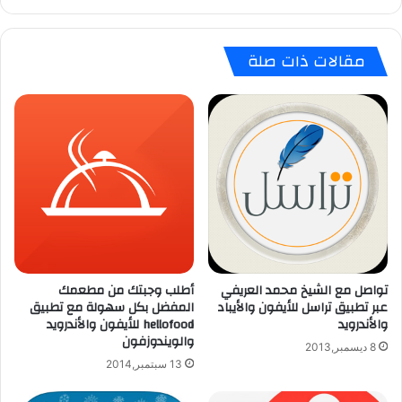
ل
s
خ
o
ي
مقالات ذات صلة
f
ا
t
ر
T
ا
o
ل
-
أ
D
م
o
ث
ل
ل
إ
ل
د
م
ا
ح
ر
ب
ة
ي
تواصل مع الشيخ محمد العريفي
أطلب وجبتك من مطعمك
ا
ا
عبر تطبيق تراسل للأيفون والأيباد
المفضل بكل سهولة مع تطبيق
ل
والأندرويد
hellofood للأيفون والأندرويد
ل
والويندوزفون
م
ق
8 ديسمبر,2013
ه
ر
13 سبتمبر,2014
ا
ا
م
ء