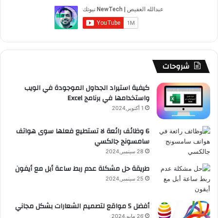
ب
u
ت
ب
ق
ص
ي
د
و
T
ق
ت
ر
ا
و
ا
ك
u
ر
ش
ا
ل
ل
أ
b
ا
ا
م
م
شروحات
ي
ف
e
م
ت
و
كيفية استيراد الجداول الموجودة في الويب
و
واستخدامها في برنامج Excel
ن
ق
1 أكتوبر,2024
ع
6 وظائف رائعة لا تستطيع فعلها سوى هواتف
سامسونج جالكسي
R
28 سبتمبر,2024
S
طريقة حل مشكلة عدم ربط ساعة أبل مع أيفون
25 سبتمبر,2024
S
أفضل 5 مواقع لتصميم الشعارات بشكل مجاني
26 مايو,2024