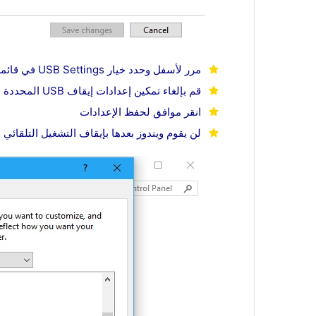
مرر لأسفل وحدد خيار USB Settings في قائمة إعدادات الطاقة المتقدمة
قم بإلغاء تمكين إعدادات إيقاف USB المحددة USB Selective Suspend Settings
انقر موافق لحفظ الإعدادات
لن يقوم ويندوز بعدها بإيقاف التشغيل التلقائي لأقراص SB