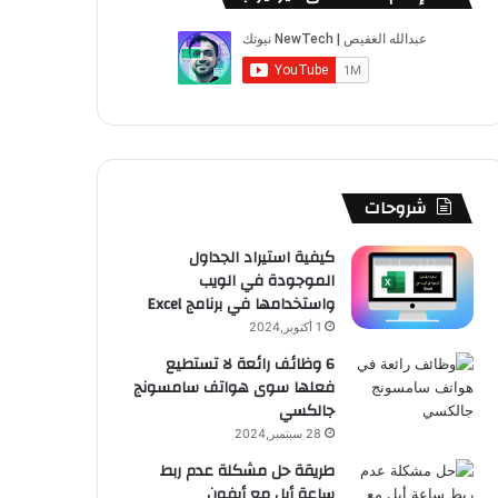
ب
u
ت
ب
ق
ص
و
T
ق
ت
ر
ا
ك
u
ر
ش
ا
ل
b
ا
ا
م
م
e
م
ت
و
شروحات
ق
كيفية استيراد الجداول
الموجودة في الويب
ع
واستخدامها في برنامج Excel
R
1 أكتوبر,2024
6 وظائف رائعة لا تستطيع
S
فعلها سوى هواتف سامسونج
جالكسي
S
28 سبتمبر,2024
طريقة حل مشكلة عدم ربط
ساعة أبل مع أيفون