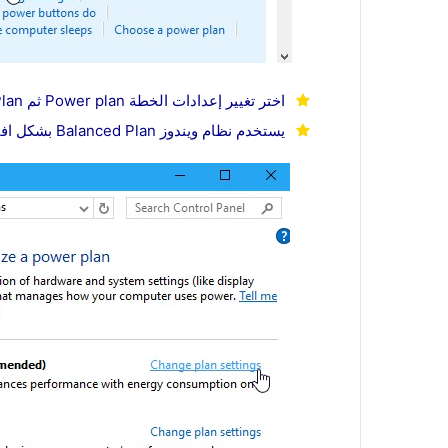
اختر تغيير إعدادات الخطة Power plan ثم Power Plan الموجودة على اليمين
يستخدم نظام ويندوز Balanced Plan بشكل افتراضي وربما لن تحتاج لتغييرها