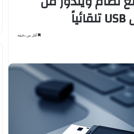
ع نظام ويندوز من
اً
أقل من دقيقة