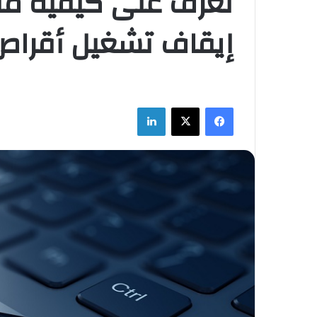
تعرف على كيفية من
إيقاف تشغيل أقراص USB تلقائي
فيسبوك
‫X
لينكدإن