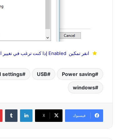
انقر تمكين Enabled إذا كنت ترغب في تغيير الإعدادات مرة أخرى للإعدادات الافتراضية
 settings
USB
Power saving
windows
لينكدإن
‏Tumblr
فيسبوك
‫X