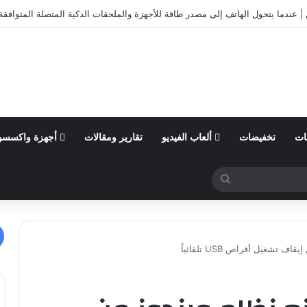
الأول من السنة المالية 2026 وتؤكد توقعاتها المالية للعام
ات
تخفيضات
ألعاب الفيديو
تقارير ومقالات
أجهزة واكسسو
بحث
عن
تشغيل أقراص USB تلقائياً