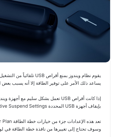
يقوم نظام ويندوز بمنع أقراص
يساعد ذلك الأمر على توفير الطاقة إلا أنه يسبب بعض 
إذا كانت أقراص USB تعمل بشكل سليم مع أ
بإيقاف أجهزة USB المحددة USB Selective Suspend Settings أما إذا واجهت بعض المشكلات فعليك بتغييرها.
وسوف تحتاج إلى تغييرها من نافذة خطة الطاقة في لوحة التحكم el