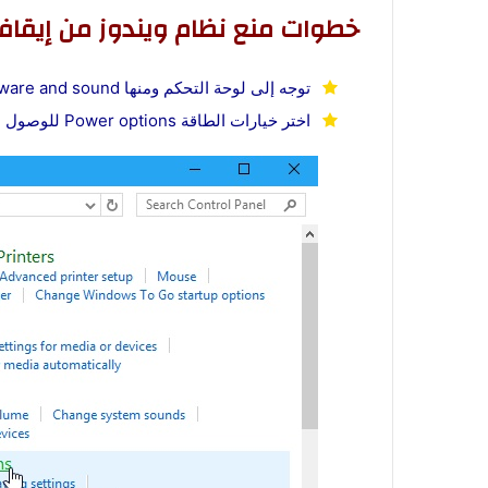
خطوات منع نظام ويندوز من إيقاف تش
توجه إلى لوحة التحكم ومنها Hardware and sound
اختر خيارات الطاقة Power options للوصول لهذه الإعدادات