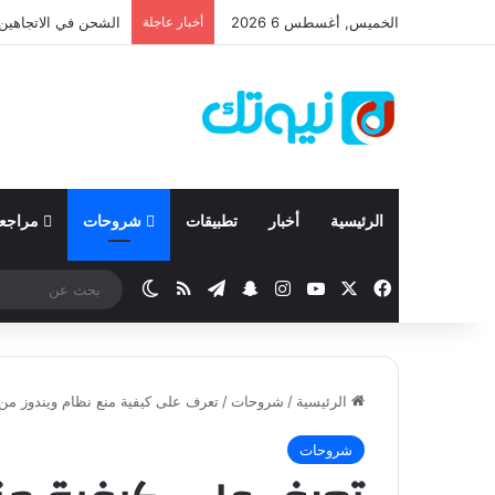
الخميس, أغسطس 6 2026
أخبار عاجلة
نيسان تعلن نتائجها المالية للربع 
الرئيسية
أخبار
تطبيقات
شروحات
مراجع
‫X
فيسبوك
‫YouTube
انستقرام
تيلقرام
سناب تشات
ملخص الموقع RSS
الوضع المظلم
الرئيسية
/
شروحات
/
تعرف على كيفية منع نظام ويندوز من إيقاف 
شروحات