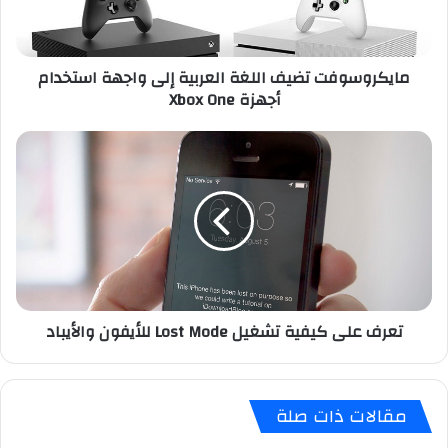
س
و
ف
مايكروسوفت تضيف اللغة العربية إلى واجهة استخدام
ت
أجهزة Xbox One
ت
ض
ي
ت
ف
ع
ا
ر
ل
ف
ل
ع
غ
ل
ة
ى
ا
ك
ل
ي
تعرف على كيفية تشغيل Lost Mode للأيفون والأيباد
ع
ف
ر
ي
ب
ة
ي
ت
مقالات ذات صلة
ة
ش
إ
غ