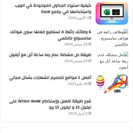
e
م
ت
و
كيفية استيراد الجداول الموجودة في الويب
واستخدامها في برنامج Excel
ق
1 أكتوبر,2024
ع
6 وظائف رائعة لا تستطيع فعلها سوى هواتف
سامسونج جالكسي
R
28 سبتمبر,2024
S
طريقة حل مشكلة عدم ربط ساعة أبل مع أيفون
25 سبتمبر,2024
S
أفضل 5 مواقع لتصميم الشعارات بشكل مجاني
26 مايو,2024
شرح طريقة تفعيل وإستخدام Action mode على
ايفون 15 و ايفون 15 برو
2 أبريل,2024