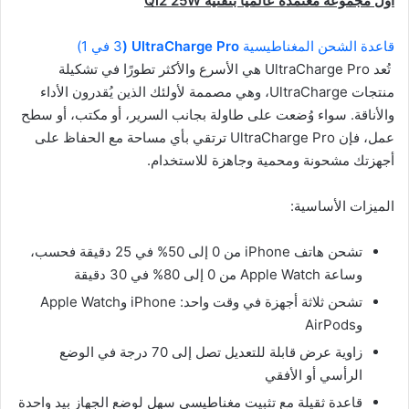
أول مجموعة معتمدة عالميًا بتقنية
Qi2 25W
قاعدة الشحن المغناطيسية
UltraCharge Pro (
3 في 1)
تُعد UltraCharge Pro هي الأسرع والأكثر تطورًا في تشكيلة
منتجات UltraCharge، وهي مصممة لأولئك الذين يُقدرون الأداء
والأناقة. سواء وُضعت على طاولة بجانب السرير، أو مكتب، أو سطح
عمل، فإن UltraCharge Pro ترتقي بأي مساحة مع الحفاظ على
أجهزتك مشحونة ومحمية وجاهزة للاستخدام.
الميزات الأساسية:
تشحن هاتف iPhone من 0 إلى 50% في 25 دقيقة فحسب،
وساعة Apple Watch من 0 إلى 80% في 30 دقيقة
تشحن ثلاثة أجهزة في وقت واحد: iPhone وApple Watch
وAirPods
زاوية عرض قابلة للتعديل تصل إلى 70 درجة في الوضع
الرأسي أو الأفقي
قاعدة ثقيلة مع تثبيت مغناطيسي سهل لوضع الجهاز بيد واحدة