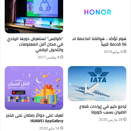
لتعزيز
البنية
التكنولوجية
وخيارات
العملاء
عبر
المنطقة
هونر تؤكد .. هواتفنا الداعمة للـ
“كوالِس” تستعرض دورها الريادي
5G قادمة قريباً
في مجال أمن المعلومات
والتحول الرقمي
9 يوليو,2019
8 نوفمبر,2017
تراجع كبير في إيرادات قطاع
الطيران بسبب كورونا
تعرف على جوائز رمضان على متجر
29 مارس,2020
HUAWEI AppGallery
14 مايو,2020