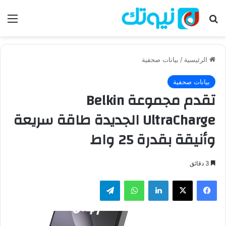
بحث عن
الق
الرئيسية
/
بيانات صحفية
بيانات صحفية
تقدم مجموعة Belkin
UltraCharge الجديدة طاقة سريعة
وأنيقة بقدرة 25 واط
3 دقائق
فيسبوك
‫X
لينكدإن
واتساب
تيلقرام