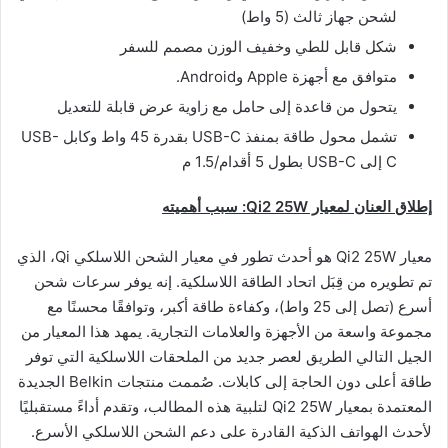
لشحن جهاز ثالث (5 واط)
شكل قابل للطي وخفيف الوزن مصمم للسفر
متوافق مع أجهزة Apple وAndroid.
يتحول من قاعدة إلى حامل مع زاوية عرض قابلة للتعديل
تشمل محول طاقة بمنفذ USB-C بقدرة 45 واط وكابل USB-
C إلى USB-C بطول 5 أقدام/1.5 م
إطلاق العنان لمعيار
Qi2 25W
: سبب أهميته
معيار Qi2 25W هو أحدث تطور في معيار الشحن اللاسلكي Qi، الذي
تم تطويره من قِبَل اتحاد الطاقة اللاسلكية. إنه يوفر سرعات شحن
أسرع (تصل إلى 25 واط)، وكفاءة طاقة أكبر، وتوافقًا محسنًا مع
مجموعة واسعة من الأجهزة والعلامات التجارية. يمهد هذا المعيار من
الجيل التالي الطريق لعصر جديد من الملحقات اللاسلكية التي توفر
طاقة أعلى دون الحاجة إلى كابلات. صُممت منتجات Belkin الجديدة
المعتمدة بمعيار Qi2 25W لتلبية هذه المطالب، وتقدم أداءً مستقبليًا
لأحدث الهواتف الذكية القادرة على دعم الشحن اللاسلكي الأسرع.