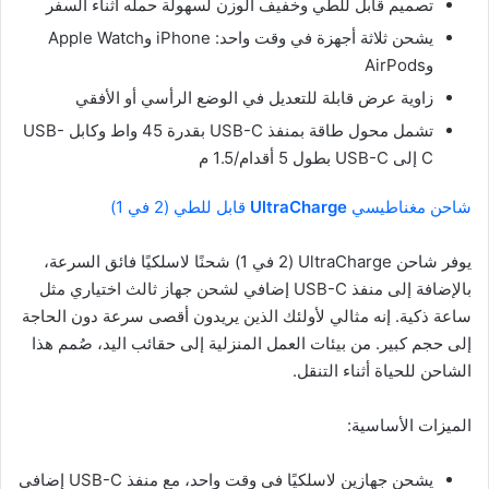
تصميم قابل للطي وخفيف الوزن لسهولة حمله أثناء السفر
يشحن ثلاثة أجهزة في وقت واحد: iPhone وApple Watch
وAirPods
زاوية عرض قابلة للتعديل في الوضع الرأسي أو الأفقي
تشمل محول طاقة بمنفذ USB-C بقدرة 45 واط وكابل USB-
C إلى USB-C بطول 5 أقدام/1.5 م
شاحن مغناطيسي
UltraCharge
قابل للطي (2 في 1)
يوفر شاحن UltraCharge (2 في 1) شحنًا لاسلكيًا فائق السرعة،
بالإضافة إلى منفذ USB-C إضافي لشحن جهاز ثالث اختياري مثل
ساعة ذكية. إنه مثالي لأولئك الذين يريدون أقصى سرعة دون الحاجة
إلى حجم كبير. من بيئات العمل المنزلية إلى حقائب اليد، صُمم هذا
الشاحن للحياة أثناء التنقل.
الميزات الأساسية:
يشحن جهازين لاسلكيًا في وقت واحد، مع منفذ USB-C إضافي