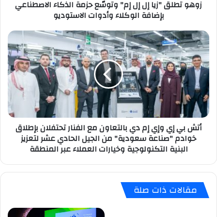
زوهو تطلق "زيا إل إل إم" وتوسّع حزمة الذكاء الاصطناعي
الاصطناعي
بإضافة الوكلاء وأدوات الاستوديو
بإضافة
الوكلاء
وأدوات
أتش
الاستوديو
بي
إي
وإي
إم
دي
بالتعاون
مع
الفنار
أتش بي إي وإي إم دي بالتعاون مع الفنار تحتفلان بإطلاق
تحتفلان
خوادم "صناعة سعودية" من الجيل الحادي عشر لتعزيز
بإطلاق
البنية التكنولوجية وخيارات العملاء عبر المنطقة
خوادم
"صناعة
سعودية"
من
مقالات ذات صلة
الجيل
الحادي
عشر