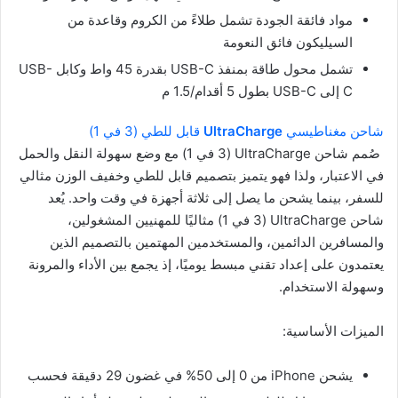
مواد فائقة الجودة تشمل طلاءً من الكروم وقاعدة من
السيليكون فائق النعومة
تشمل محول طاقة بمنفذ USB-C بقدرة 45 واط وكابل USB-
C إلى USB-C بطول 5 أقدام/1.5 م
شاحن مغناطيسي
UltraCharge
قابل للطي (3 في 1)
صُمم شاحن UltraCharge (3 في 1) مع وضع سهولة النقل والحمل
في الاعتبار، ولذا فهو يتميز بتصميم قابل للطي وخفيف الوزن مثالي
للسفر، بينما يشحن ما يصل إلى ثلاثة أجهزة في وقت واحد. يُعد
شاحن UltraCharge (3 في 1) مثاليًا للمهنيين المشغولين،
والمسافرين الدائمين، والمستخدمين المهتمين بالتصميم الذين
يعتمدون على إعداد تقني مبسط يوميًا، إذ يجمع بين الأداء والمرونة
وسهولة الاستخدام.
الميزات الأساسية:
يشحن iPhone من 0 إلى 50% في غضون 29 دقيقة فحسب