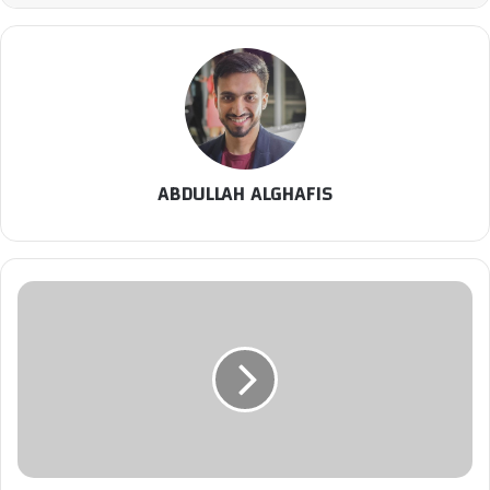
ABDULLAH ALGHAFIS
زوهو
تطلق
"زيا
إل
إل
إم"
وتوسّع
حزمة
الذكاء