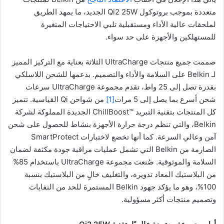
متعددة بموجب بروتوكول Qi2 25W الجديد، ما يمهد الطريق
لملحقات عالية الأداء ومستقبلية تلبي الاحتياجات المتغيرة
للمستهلكين والأجهزة على حد سواء.
صممت جميع منتجات UltraCharge الثلاثة بعناية مع التركيز المميز
لـ Belkin على السلامة والأداء والتصميم. بدعمها للشحن اللاسلكي
بقدرة تصل إلى 25 واط، تقدم مجموعة UltraCharge سرعات
شحن أسرع بما يصل إلى 5 مرات
[1]
من شواحن Qi القياسية. تتميز
كل المنتجات بتقنية التبريد ™ChillBoost الجديدة المملوكة لشركة
Belkin، والتي تنظم درجة حرارة الأجهزة بنشاط للحصول على شحن
آمن وعالي السرعة. كما أنها تخضع لاختبارات SmartProtect
الصارمة من Belkin التي تشمل عمليات مراقبة جودة مكثفة لضمان
السلامة والموثوقية. صُنعت مجموعة UltraCharge باستخدام 85%
من البلاستيك المعاد تدويره، والتغليف خالٍ من البلاستيك بنسبة
100%، وهو ما يؤكد جهود Belkin المستمرة للحد من النفايات
وتصميم منتجات أكثر مسؤولية.