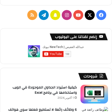
‫X
فيسبوك
‫YouTube
انستقرام
سناب
تيلقرام
ملخص
تشات
الموقع
RSS
إنضم لقناتنا على اليوتيوب
شروحات
كيفية استيراد الجداول الموجودة في الويب
واستخدامها في برنامج Excel
1 أكتوبر,2024
6 وظائف رائعة لا تستطيع فعلها سوى هواتف