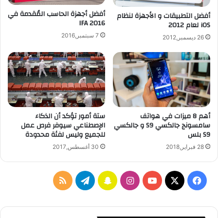
أفضل أجهزة الحاسب المُقدمة في
أفضل التطبيقات و الأجهزة لنظام
IFA 2016
iOS لعام 2012
7 سبتمبر,2016
26 ديسمبر,2012
أهم 8 ميزات في هواتف
ستة أمور تؤكد أن الذكاء
سامسونج جالكسي S9 و جالكسي
الإصطناعي سيوفر فرص عمل
S9 بلس
للجميع وليس لفئة محدودة
28 فبراير,2018
30 أغسطس,2017
‫X
فيسبوك
‫YouTube
انستقرام
سناب
تيلقرام
ملخص
تشات
الموقع