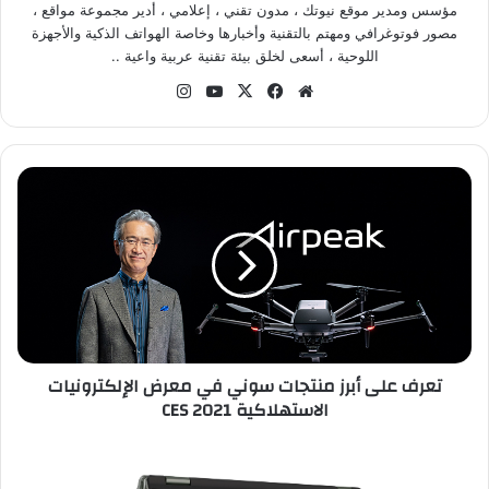
مؤسس ومدير موقع نيوتك ، مدون تقني ، إعلامي ، أدير مجموعة مواقع ،
مصور فوتوغرافي ومهتم بالتقنية وأخبارها وخاصة الهواتف الذكية والأجهزة
اللوحية ، أسعى لخلق بيئة تقنية عربية واعية ..
موقع
‫X
فيسبوك
‫YouTube
انستقرام
الويب
تعرف
على
أبرز
منتجات
سوني
في
معرض
الإلكترونيات
الاستهلاكية
تعرف على أبرز منتجات سوني في معرض الإلكترونيات
CES
الاستهلاكية CES 2021
2021
آيسر
تعلن