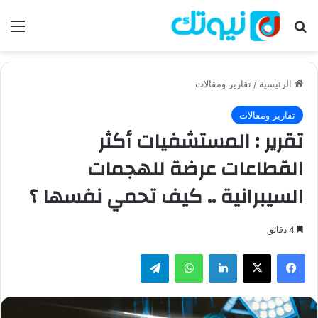
بحث عن
الق
الرئيسية
/
تقارير ومقالات
تقارير ومقالات
تقرير : المستشفيات أكثر
القطاعات عرضة للهجمات
السيبرانية .. كيف تحمي نفسها ؟
4 دقائق
فيسبوك
‫X
لينكدإن
واتساب
تيلقرام