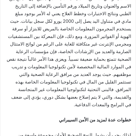
الاسم والعنوان وتاريخ الميلاد ورقم التأمين بالإضافة إلى التاريخ
الطبي ونتائج الاختبارات وخطط العلاج يعني له الأمر بوجود مبلغ
مادي في متناول اليد يصل إلى 2000 يورو لكل سجل بيانات. حيث
يستخدم المجرمون المعلومات الخاصة بالمريض للابتزاز أو سرقة
الهوية أو الفواتير المزورة. ومع ذلك، فإن المعركة بين المستشفيات
ومجرمي الإنترنت غير متكافئة للغاية على الرغم من لوائح الامتثال
الصارمة والعديد من الإرشادات الخاصة، فإن مؤسسات الرعاية
الصحية تتمتع بحماية ضعيفة نسبياً. ويعزى هذا الأمر غالباً نتيجة نقص
في الموارد المالية المخصصة لأمن تكنولوجيا المعلومات و تدريب
موظفيهم. حيث يوجد العديد من مرافق الرعاية الصحية والتي
تستثمر القليل من المال في تكنولوجيا المعلومات الخاصة بهذه
المرافق. فالبنى التحتية لتكنولوجيا المعلومات غير المتجانسة
والقديمة، والتي لا يتم إصلاح بعضها بشكل دوري، يؤدي إلى ضعف
في البرامج والمعدات الدفاعية.
خطوات عدة لمزيد من الأمن السيبراني
لذلك يجب أن يشمل النهج الصحيح للأمان مجموعة واسعة من