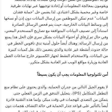
ويقومون بمعالجة المعلومات أو إعادة توجيهها عبر نهايات طرفية
خاصة وغير محمية بشكل اعتيادي. لذا يضمن حل “حماية فقدان
البيانات” عدم تمكن الموظفين من إرسال البيانات دون إذن أو نسخها
إلى وسائط البيانات الخارجية، حيث يتم فحص الرسائل الصادرة
استناداً إلى تصنيف البيانات المتوافقة مع تصاريح المستخدم المعني،
وفي حال تم إرفاق أو احتواء البيانات بشكل سري فإن الحل هذا يمنع
من إرسال الرسالة. وهناك أيضاً حلول أمنية تدق ناقوس الخطر في
حالة حدوث أنشطة غير عادية والذي يتضمن ذلك نقل كميات كبيرة
من البيانات، والاستخدام النشط لجهاز الكمبيوتر خارج ساعات العمل
العادية وزيارة مواقع الويب غير العادية بشكل متكرر.
أمن تكنولوجيا المعلومات يجب أن يكون بسيطاً
لا يقوم الجيل التالي من جدران الحماية، والذي يحتوي على نظام منع
التطفل المتكامل (IPS)، بتحليل التدفق في الزمن الفعلي حتى
يتمكن من التصدي للهجمات في وقت مبكر، وإنما هذه التقنية قادرة
أيضاً بالتأثير على قواعد جدار الحماية في حالة اكتشاف هجمات دون
الحاجة إلى تكوين اتصالات معقدة ومجموعات قواعد للاتصال بين