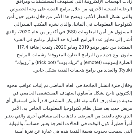
زادت الهجمات الإلكترونية التي تستهدف المستشفيات ومرافق
الرعاية الصحية الأخرى، من خلال برامج الفدية على وجه الخصوص
والتي تشكل الخطر الأكبر. ويتضح هذا الأمر من خلال تقرير حول أمن
تكنولوجيا المعلومات في ألمانيا، والذي نشره المكتب الفيدرالي
المسؤول عن أمن المعلومات (BSI) في أكتوبر من عام 2020، والذي
أشار إلى تجاوز عدد البرامج الضارة حد المليار برنامج في الفترة
الممتدة بين شهر يونيو 2019 ومايو 2020، وتمت إضافة 117.4
مليون نوع جديد من البرامج الضارة المعروفة؛ وشملت البرامج
الضارة إيموتيت (emotet) و “تريك بوت” (trick bot) و “رويوك”
(Ryuk) والعديد من برامج هجمات الفدية بشكل خاص.
وخلال فترة انتشار الجائحة في العام الماضي تم إثبات عواقب هجوم
إلكتروني ناجح بشكل مأساوي استهدف المستشفى الجامعي في
مدينة دوسلدورف الألمانية، فلم يكن المشفى قادراً على استقبال أي
مريض جديد بعد فشل نظام تكنولوجيا المعلومات الخاص به، الأمر
الذي دفع بالعديد من المرضى بالذهاب إلى مشافي أخرى والتي يعتبر
أمراً خطيراً، كون الوقت في الحالات الحرجة يعتبر حساساً. والبوابة
التي سمحت بحدوث هجمة الفدية هذه هي عبارة عن ثغرة أمنية