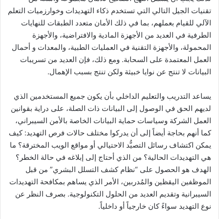
تقنيات الجيل التالي التي تستخدم ذكاء التهديدات وخوارزميات التعلم
الآلي للقيام بعملهم، بما في ذلك الأمان متعدد الطبقات للنهايات
الطرفية في العديد من الأجهزة المادية والافتراضية، والأجهزة
المحمولة، والأجهزة التقنية في العمليات الطبية، والمعدات و أحمال
العمل المعتمدة على السحابة. ومع ذلك، فإن العديد من تسريبات
البيانات لا تنتج عن نوايا خبيثة ولكن تنتج بسبب الإهمال.
يساعد التدريب والتعليم الداخلي بأن يكون جميع المستخدمين الذي
لديهم الحق في الوصول إلى البيانات ذات الصلة، على دراية بقوانين
العمل الشركة وسياسات حماية البيانات الخاصة بالأمن السيبراني،
كما أنهم بحاجة أيضاً إلى أن يدركوا مختلف حالات فرص التهديد: كيف
يمكن اكتشاف رسائل التصيُّد الاحتيالي أو مواقع الويب المخترقة؟ ما
هي التهديدات الحالية؟ من الذي أحتاج إلى إبلاغه في حالة الخطر؟
الهدف هو الحصول على “نظام كشف التسلل البشري” من قبل
الموظفين اليقظين والمُدربين، الأمر الذي يساهم بمكافحة التهديدات
السيبرانية وتقديم العديد من الحلول التكنولوجية. بصرف النظر عن
نوع التهديد سواءً كان خارجياً أو داخلياً.