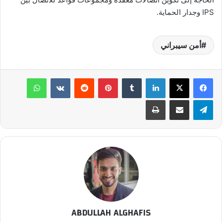
IPS وجدار الحماية.
أمن سيبراني
لينكدإن
بينتيريست
واتساب
تيلقرام
مشاركة عبر البريد
طباعة
ABDULLAH ALGHAFIS