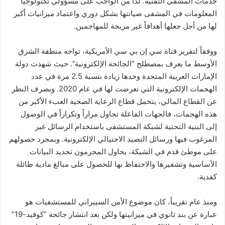
خدمات المشفى التقنية. لذا من الواجب على مسؤولي تكنولوجيا
المعلومات في المشفى صيانتها بشكل دوري واعتماد ميزانيات أكبر
لها من أجل جعلها أهدافاً غير مربحة للمهاجمين.
ووفقاً لتقرير قناة سي إن بي سي الأمريكية، تواجه منطقة الشرق
الأوسط ما يعرف بمصطلح “الجائحة الإلكترونية”. حيث شهدت دولة
الإمارات العربية المتحدة وحدها زيادة بنسبة 2.5 مرة في عدد
الهجمات الإلكترونية التي تعرضت لها في عام 2020. وبصرف النظر
عن القطاع المالي، يتحمل قطاع الرعاية الصحية العبء الأكبر من
هذه الهجمات، فالجهات الفاعلة تحاول مراراً وتكراراً في الوصول
إلى البنية التحتية لشبكة المستشفى باستخدام الرسائل غير
المرغوب فيها ورسائل التصيد الاحتيالي الإلكترونية. وبمجرد حصولهم
على موطئ قدم في الشبكة، يحاول المجرمون تحديد البيانات
الأساسية وتشفيرها والاحتفاظ بها للحصول على مبالغ مادية طائلة
كفدية.
ومنذ عام تقريباً، كان موضوع الأمن السيبراني للمستشفيات هو
عبارة عن بند ثانوي في ميزانيتها ولكن بعد انتشار جائحة “كوفيد-19”