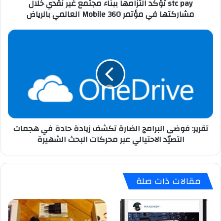
stc pay تؤكد التزامها ببناء مجتمع غير نقدي خلال
مشاركتها
مشاركتها في مؤتمر Mobile 360 العالمي بالرياض
في
مؤتمر
Mobile
تقرير:
360
فوضى
العالمي
البرامج
بالرياض
الضارة
تكشف
زيادة
حادة
في
هجمات
تقرير: فوضى البرامج الضارة تكشف زيادة حادة في هجمات
التصيّد
التصيّد الاحتيالي عبر محركات البحث الشهيرة
الاحتيالي
عبر
محركات
البحث
مقالات ذات صلة
الشهيرة