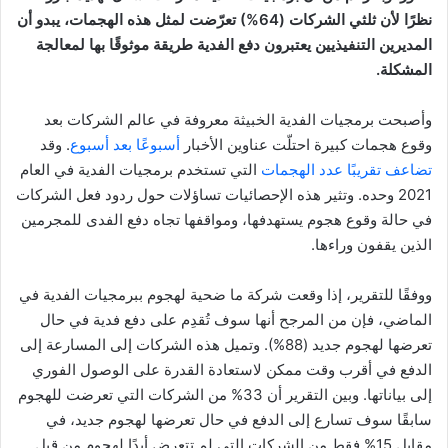
نظرًا لأن ثلثي الشركات (64%) تعرّضت لمثل هذه الهجمات، يبدو أن
المديرين التنفيذيين يعتبرون دفع الفدية طريقة موثوقًا بها لمعالجة
المشكلة.
وأصبحت برمجيات الفدية الخبيثة معروفة في عالم الشركات بعد
وقوع هجمات كبيرة احتلّت عناوين الأخبار
أسبوعًا بعد أسبوع
. وقد
تضاعف تقريبًا عدد الهجمات
التي تستخدم برمجيات الفدية في العام
2021 وحده. وتثير هذه الإحصائيات تساؤلات حول ردود فعل الشركات
في حالة وقوع هجوم يستهدفها، ومواقفها تجاه دفع الفدى للمجرمين
الذين يقفون وراءها.
ووفقًا للتقرير، إذا وقعت شركة ما ضحية لهجوم ببرمجيات الفدية في
الماضي، فإن من المرجح أنها سوف تُقدِم على دفع فدية في حال
تعرضها لهجوم جديد (88%). وتميل هذه الشركات إلى المسارعة إلى
الدفع في أقرب وقت ممكن لاستعادة القدرة على الوصول الفوري
إلى بياناتها. وبين التقرير أن 33% من الشركات التي تعرضت للهجوم
سابقًا سوف تسارع إلى الدفع في حال تعرضها لهجوم جديد، في
مقابل 15% فقط من الشركات التي لم تتعرض أبدًا لهجوم من قبل.