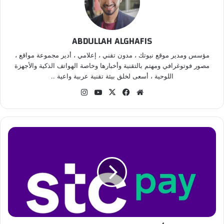
ABDULLAH ALGHAFIS
مؤسس ومدير موقع نيوتك ، مدون تقني ، إعلامي ، أدير مجموعة مواقع ،
مصور فوتوغرافي ومهتم بالتقنية وأخبارها وخاصة الهواتف الذكية والأجهزة
اللوحية ، أسعى لخلق بيئة تقنية عربية واعية ..
موقع
‫X
فيسبوك
‫YouTube
انستقرام
الويب
stc
pay
تؤكد
التزامها
ببناء
مجتمع
غير
نقدي
خلال