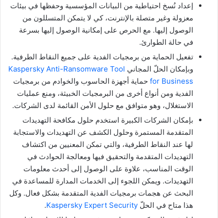
إعداد نُسخ احتياطية من البيانات المؤسسية وحفظها في بيئات
معزولة وغير متصلة بالإنترنت، كي لا يتمكن المتسللون من
الوصول إليها. مع الحرص على إمكانية الوصول إليها بسرعة
في حالة الطوارئ.
تفعيل الحماية من برمجيات الفدية على جميع النقاط الطرفية.
وبإمكان الحلّ المجاني
Kaspersky Anti-Ransomware Tool
for Business
حماية أجهزة الحاسوب والخوادم من برمجيات
الفدية ومن أنواع أخرى من البرمجيات الخبيثة، ومنع عمليات
الاستغلال، وهو متوافق مع حلول الأمن القائمة لدى الشركات.
بإمكان الشركات الكبيرة استخدم حلول مكافحة التهديدات
المتقدمة المستمرة وحلول الكشف عن التهديدات والاستجابة
لها عند النقاط الطرفية، والتي تمكن المعنيين من اكتشاف
التهديدات المتقدمة والتحقيق فيها ومعالجة الحوادث في
الوقت المناسب، علاوة على الوصول إلى أحدث معلومات
التهديدات. ويمكن اللجوء إلى الخدمات المدارة للمساعدة في
البحث عن هجمات برمجيات الفدية المتقدمة بشكل فعال. وكل
هذا متاح في الحلّ
Kaspersky Expert Security
.