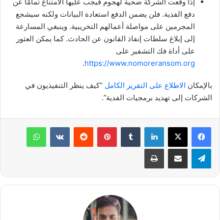
إذا وقعت الشركة ضحية لهجوم فيجب عليها الامتناع تمامًا عن
دفع الفدية. فلن يضمن الدفع استعادة البيانات ولكنه سيشجع
المجرمين على مواصلة أعمالهم التخريبية. وينبغي المسارعة
إلى إبلاغ سلطات إنفاذ القانون عن الحادث. كما يمكن العثور
على أداة فك التشفير على
.
https://www.nomoreransom.org
بالإمكان
الاطلاع على التقرير الكامل
“كيف ينظر التنفيذيون في
الشركات إلى تهديد برمجيات الفدية”.
لينكدإن
بينتيريست
واتساب
تيلقرام
مشاركة عبر البريد
طباعة