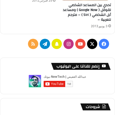
25 فبراير,2012
تحدي بين المساعد الشخصي
لقوقل ( Google Now ) ومساعد
أبل الشخصي ( Siri ) – مترجم
للعربية –
3 يونيو,2013
‫X
فيسبوك
‫YouTube
انستقرام
سناب
تيلقرام
ملخص
تشات
الموقع
RSS
إنضم لقناتنا على اليوتيوب
شروحات