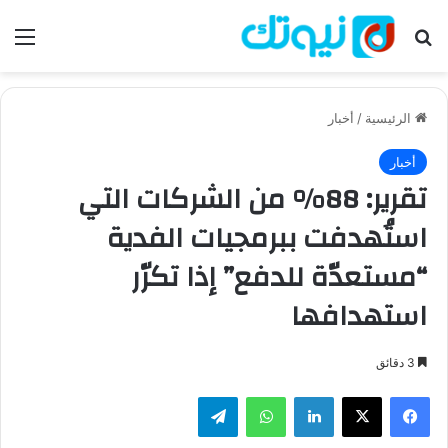
بحث عن
الق
الرئيسية
/
أخبار
أخبار
تقرير: 88% من الشركات التي
استُهدفت ببرمجيات الفدية
“مستعدّة للدفع” إذا تكرّر
استهدافها
3 دقائق
فيسبوك
‫X
لينكدإن
واتساب
تيلقرام