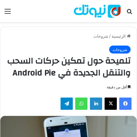
بحث عن
الق
الرئيسية
/
شروحات
شروحات
تلميحة حول تمكين حركات السحب
والتنقل الجديدة في Android Pie
أقل من دقيقة
فيسبوك
‫X
لينكدإن
واتساب
تيلقرام