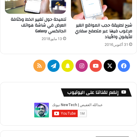
ا
م
تلميحة حول تغيير الخط وكثافة
ن
شرح لطريقة حجب المواقع الغير
العرض في شاشة هواتف
ت
مرغوب فيها عبر متصفح سفاري
الجالكسي Galaxy
ه
للأيفون والأيباد
ا
13 مايو,2018
31 أكتوبر,2016
ع
ل
ى
ج
ف
ا
س
ت
م
م
ي
X
Y
ن
ن
ي
ل
ي
ع
س
o
س
ا
ل
خ
ا
إنضم لقناتنا على اليوتيوب
ل
ب
u
ت
ب
ق
ص
أ
ن
و
T
ق
ت
ر
ا
ظ
م
ك
u
ر
ش
ا
ل
ة
ل