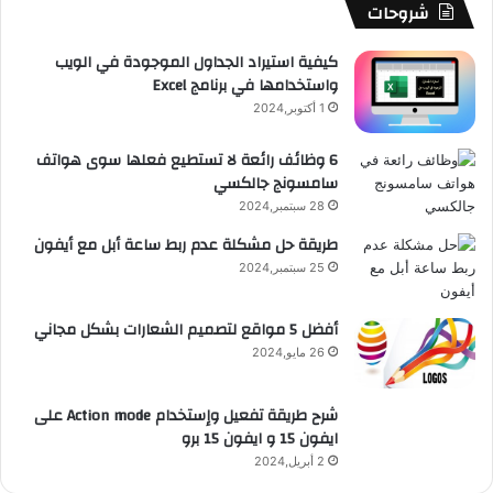
b
ا
ا
م
م
شروحات
ل
أ
e
م
ت
و
كيفية استيراد الجداول الموجودة في الويب
ن
واستخدامها في برنامج Excel
د
ق
ر
1 أكتوبر,2024
و
ع
ي
6 وظائف رائعة لا تستطيع فعلها سوى هواتف
د
سامسونج جالكسي
R
و
28 سبتمبر,2024
ا
S
طريقة حل مشكلة عدم ربط ساعة أبل مع أيفون
ل
25 سبتمبر,2024
S
أ
ي
ف
أفضل 5 مواقع لتصميم الشعارات بشكل مجاني
و
26 مايو,2024
ن
و
ا
شرح طريقة تفعيل وإستخدام Action mode على
ل
ايفون 15 و ايفون 15 برو
أ
2 أبريل,2024
ي