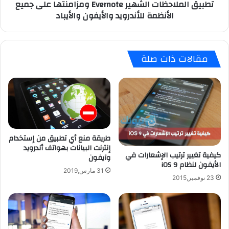
تطبيق الملاحظات الشهير Evernote ومزامنتها على جميع
ف
ا
الأنظمة للأندرويد والأيفون والأيباد
ن
ح
و
ظ
ك
ا
ي
ت
مقالات ذات صلة
ا
ا
6
ل
(
ش
2
ه
0
ي
1
ر
8
E
)
v
طريقة منع أي تطبيق من إستخدام
e
إنترنت البيانات بهواتف أندرويد
كيفية تغيير ترتيب الإشعارات في
r
وآيفون
الأيفون لنظام iOS 9
n
31 مارس,2019
o
23 نوفمبر,2015
t
e
و
م
ز