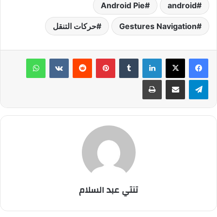
Android Pie
android
Gestures Navigation
حركات التنقل
لينكدإن
‏Tumblr
بينتيريست
‏Reddit
‏VKontakte
واتساب
تيلقرام
مشاركة عبر البريد
طباعة
تنتي عبد السلام