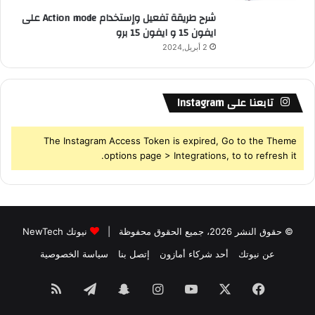
شرح طريقة تفعيل وإستخدام Action mode على
ايفون 15 و ايفون 15 برو
2 أبريل,2024
تابعنا على Instagram
The Instagram Access Token is expired, Go to the Theme
options page > Integrations, to to refresh it.
© حقوق النشر 2026، جميع الحقوق محفوظة |
نيوتك NewTech
عن نيوتك
أحد شركاء أمازون
إتصل بنا
سياسة الخصوصية
فيسبوك
‫X
‫YouTube
انستقرام
سناب
تيلقرام
ملخص