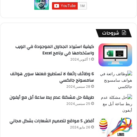
و
T
ق
ت
ر
ا
ك
u
ر
ش
ا
ل
b
ا
ا
م
م
شروحات
e
م
ت
و
كيفية استيراد الجداول الموجودة في الويب
واستخدامها في برنامج Excel
ق
1 أكتوبر,2024
ع
6 وظائف رائعة لا تستطيع فعلها سوى هواتف
سامسونج جالكسي
R
28 سبتمبر,2024
S
طريقة حل مشكلة عدم ربط ساعة أبل مع أيفون
25 سبتمبر,2024
S
أفضل 5 مواقع لتصميم الشعارات بشكل مجاني
26 مايو,2024