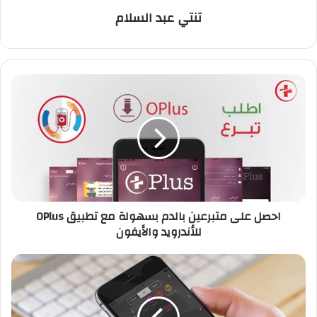
تنتي عبد السلام
ا
ح
ص
ل
ع
ل
ى
م
ت
احصل على متبرعين بالدم بسهولة مع تطبيق OPlus
ب
للأندرويد والأيفون
ر
ع
ي
ت
ن
ط
ب
ب
ا
ي