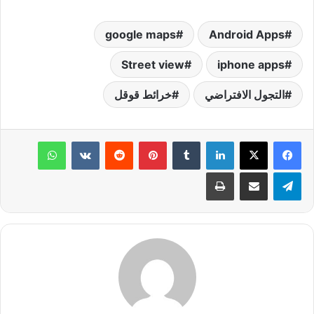
google maps
Android Apps
Street view
iphone apps
التجول الافتراضي
خرائط قوقل
لينكدإن
‏Tumblr
بينتيريست
‏Reddit
‏VKontakte
واتساب
تيلقرام
مشاركة عبر البريد
طباعة