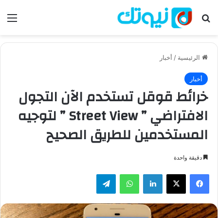
بحث عن
الق
الرئيسية
/
أخبار
أخبار
خرائط قوقل تستخدم الآن التجول
الافتراضي ” Street View ” لتوجيه
المستخدمين للطريق الصحيح
دقيقة واحدة
فيسبوك
‫X
لينكدإن
واتساب
تيلقرام