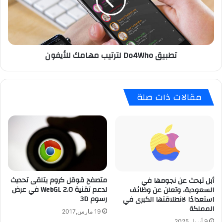
ل
ق
د
D
م
o
ب
4
س
W
تطبيق Do4Who لترتيب مهامك للأيفون
ه
h
و
o
ل
ل
ة
ت
مقالات ذات صلة
م
ر
ع
ت
ت
ي
ط
ب
ب
م
ي
ه
ق
ا
O
م
متصفح قوقل كروم يتلقى تحديث
أبل تبحث عن نجومها في
P
ك
لدعم تقنية WebGL 2.0 في عرض
السعودية، وتعلن عن وظائف
l
ل
رسوم 3D
استعدادًا لانطلاقتها الكبرى في
u
ل
المملكة
s
أ
19 مارس,2017
ل
ي
9 أبريل,2025