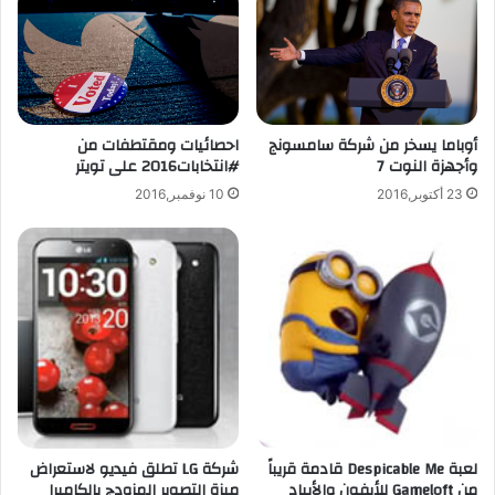
ض
m
ا
p
ل
3
ب
ل
ط
ل
ا
آ
أوباما يسخر من شركة سامسونج
احصائيات ومقتطفات من
ر
ي
وأجهزة النوت 7
#انتخابات2016 على تويتر
ي
ف
23 أكتوبر,2016
10 نوفمبر,2016
ة
و
م
ن
ع
و
ا
ا
ل
ل
ن
آ
س
ي
ب
ب
ة
ا
ا
د
ل
م
لعبة Despicable Me قادمة قريباً
شركة LG تطلق فيديو لاستعراض
ؤ
من Gameloft للأيفون والأيباد
ميزة التصوير المزودج بالكاميرا