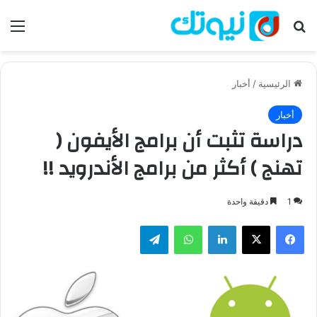
بحث عن
الق
الرئيسية
/
أخبار
أخبار
دراسة تثبت أن برامج الأيفون (
تهنج ) أكثر من برامج الأندرويد !!
1
دقيقة واحدة
فيسبوك
‫X
لينكدإن
واتساب
تيلقرام