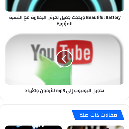
u
l
Beautiful Battery ويدجت جميل لعرض البطارية مع النسبة
B
المؤوية
a
t
t
ت
e
ح
r
و
y
ي
و
ل
ي
ا
د
ل
ج
ي
ت
و
تحويل اليوتيوب إلى mp3 للآيفون والآيباد
ج
ت
م
ي
ي
و
ل
ب
مقالات ذات صلة
ل
إ
ع
ل
ر
ى