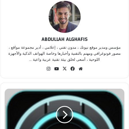
ABDULLAH ALGHAFIS
مؤسس ومدير موقع نيوتك ، مدون تقني ، إعلامي ، أدير مجموعة مواقع ،
مصور فوتوغرافي ومهتم بالتقنية وأخبارها وخاصة الهواتف الذكية والأجهزة
اللوحية ، أسعى لخلق بيئة تقنية عربية واعية ..
موق
في
‫X
‫Yo
انس
ع
سب
uT
تقر
الوي
وك
ub
ام
ب
e
B
e
a
u
t
i
f