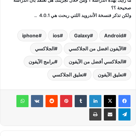
ما رأيك بهذه الدراسة ؟ ومن خلال تجربتك هل تعتقد بأن الدراسة
صحيحة ؟؟
ولكن تذكر فنسخة الأندرويد اللتي ربحت هي 4.0.1 ..
Android‏
Galaxy
ios
iphone
الآيفون افضل من الجلاكسي
الجلاكسي
الجلاكسي أفضل من الآيفون
برامج الآيفون
تعليق الآيفون
تعليق الجلاكسي
لينكدإن
‏Tumblr
بينتيريست
‏Reddit
‏VKontakte
واتساب
تيلقرام
مشاركة عبر البريد
طباعة