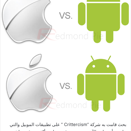
بحث قامت به شركة “Crittercism ” على تطبيقات الموبيل والتي