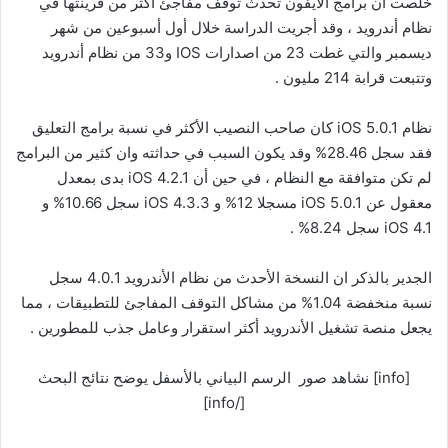
خلصت أن برامج الآيفون تحدث توقف مفاجئ أكثر من قرينتها في
نظام أندرويد ، وقد أجريت الدراسة خلال أول أسبوعين من شهر
ديسمبر والتي غطت 23 من اصدارات IOS و33 من نظام أندرويد
وتتبعت قرابة 214 مليون .
نظام iOS 5.0.1 كان صاحب النصيب الأكثر في نسبة برامج التعليق
فقد سجل 28.46% وقد يكون السبب في حداثته وان كثير من البرامج
لم تكن متوافقة مع النظام ، في حين أن iOS 4.2.1 بدى بمعدل
معقول عن iOS 5.0.1 مسجلا 12% و iOS 4.3.3 سجل 10.66% و
iOS 4.1 سجل 8.24% .
الجدير بالذكر ان النسخة الأحدث من نظام الأندرويد 4.0.1 سجل
نسبة منخفضة 1.04% من مشاكل التوقف المفاجئ للتطبيقات ، مما
يجعل منصة تشغيل الأندرويد أكثر استقرار وعامل جذب للمطورين .
[info] نشاهد صور الرسم البياني بالأسفل يوضح نتائج البحث
[/info]