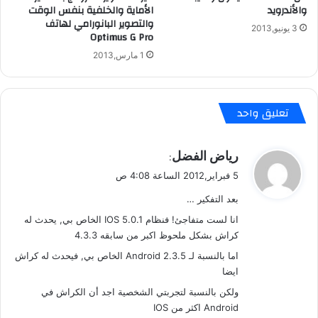
و
والأندرويد
الأماية والخلفية بنفس الوقت
ي
والتصوير البانورامي لهاتف
3 يونيو,2013
ة
Optimus G Pro
1 مارس,2013
تعليق واحد
ي
رياض الفضل
:
ق
5 فبراير,2012 الساعة 4:08 ص
و
بعد التفكير …
ل
انا لست متفاجئ! فنظام IOS 5.0.1 الخاص بي, يحدث له
كراش بشكل ملحوظ اكبر من سابقه 4.3.3
اما بالنسبة لـ Android 2.3.5 الخاص بي, فيحدث له كراش
ايضا
ولكن بالنسبة لتجربتي الشخصية اجد أن الكراش في
Android اكثر من IOS