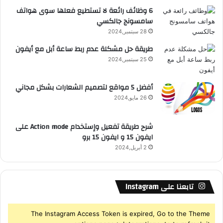
ع
6 وظائف رائعة لا تستطيع فعلها سوى هواتف
سامسونج جالكسي
R
28 سبتمبر,2024
S
طريقة حل مشكلة عدم ربط ساعة أبل مع أيفون
25 سبتمبر,2024
S
أفضل 5 مواقع لتصميم الشعارات بشكل مجاني
26 مايو,2024
شرح طريقة تفعيل وإستخدام Action mode على
ايفون 15 و ايفون 15 برو
2 أبريل,2024
تابعنا على Instagram
The Instagram Access Token is expired, Go to the Theme