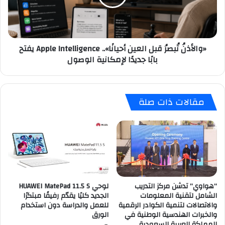
Apple
Intelligence
يفتح
بابًا
«والأذنُ تُبصرُ قبل العين أحيانًا».. Apple Intelligence يفتح
جديدًا
بابًا جديدًا لإمكانية الوصول
لإمكانية
الوصول
مقالات ذات صلة
“هواوي” تدشن مركز التدريب
لوحي HUAWEI MatePad 11.5 S
الشامل لتقنية المعلومات
الجديد كليًا يقدّم رفيقًا مبتكرًا
والاتصالات لتنمية الكوادر الرقمية
للعمل والدراسة دون استخدام
والخبرات الهندسية الوطنية في
الورق
المملكة العربية السعودية