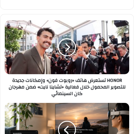
HONOR
تستعرض
هاتف
«روبوت
فون»
وإمكانات
جديدة
للتصوير
المحمول
HONOR تستعرض هاتف «روبوت فون» وإمكانات جديدة
خلال
للتصوير المحمول خلال فعالية «تشاينا نايت» ضمن مهرجان
فعالية
كان السينمائي
«تشاينا
نايت»
ضمن
«والأذنُ
مهرجان
تُبصرُ
كان
قبل
السينمائي
العين
أحيانًا»..