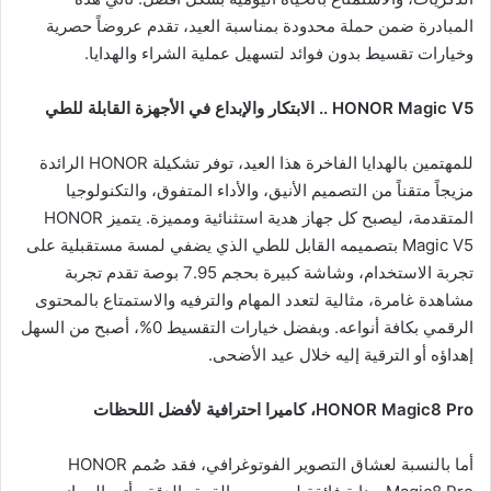
المبادرة ضمن حملة محدودة بمناسبة العيد، تقدم عروضاً حصرية
وخيارات تقسيط بدون فوائد لتسهيل عملية الشراء والهدايا.
HONOR Magic V5
.. الابتكار والإبداع في الأجهزة القابلة للطي
للمهتمين بالهدايا الفاخرة هذا العيد، توفر تشكيلة HONOR الرائدة
مزيجاً متقناً من التصميم الأنيق، والأداء المتفوق، والتكنولوجيا
المتقدمة، ليصبح كل جهاز هدية استثنائية ومميزة. يتميز HONOR
Magic V5 بتصميمه القابل للطي الذي يضفي لمسة مستقبلية على
تجربة الاستخدام، وشاشة كبيرة بحجم 7.95 بوصة تقدم تجربة
مشاهدة غامرة، مثالية لتعدد المهام والترفيه والاستمتاع بالمحتوى
الرقمي بكافة أنواعه. وبفضل خيارات التقسيط 0%، أصبح من السهل
إهداؤه أو الترقية إليه خلال عيد الأضحى.
HONOR Magic8 Pro
، كاميرا احترافية لأفضل اللحظات
أما بالنسبة لعشاق التصوير الفوتوغرافي، فقد صُمم HONOR