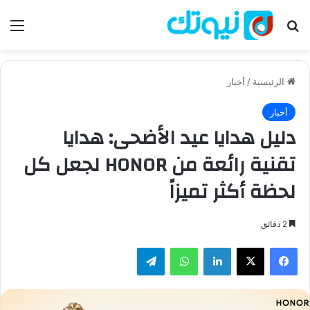
بحث عن
الق
الرئيسية
/
أخبار
أخبار
دليل هدايا عيد الأضحى: هدايا
تقنية رائعة من HONOR لجعل كل
لحظة أكثر تميزاً
2 دقائق
فيسبوك
‫X
لينكدإن
واتساب
تيلقرام