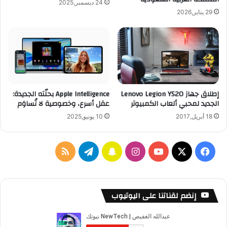
24 ديسمبر,2025
29 يناير,2026
إطلاق جهاز Lenovo Legion Y520
Apple Intelligence بحلّته الجديدة:
الجديد لمحبي ألعاب الكمبيوتر
عقل أسرع، وخصوصية لا تُساوَم
18 أبريل,2017
10 يونيو,2025
‫X
فيسبوك
‫YouTube
انستقرام
سناب
تيلقرام
ملخص
تشات
الموقع
RSS
إنضم لقناتنا على اليوتيوب