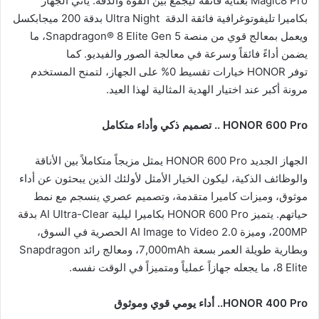
Magic8 Pro بعناية فائقة ليجمع بين القوة والدقة. يأتي الجهاز
بكاميرا تليفوتوغرافية فائقة الدقة Ultra Night بدقة 200 ميجابكسل
ويعمل بمعالج قوي من منصة Snapdragon® 8 Elite Gen 5، ما
يضمن أداءً فائقاً وسرعة في معالجة الصور والفيديو. كما
توفر HONOR خيارات تقسيط 0% على الجهاز، لتمنح المستخدم
مرونة أكبر عند اختيار الهدية المثالية لهذا العيد.
HONOR 600 Pro
.. تصميم ذكي وأداء متكامل
الجهاز الجديد HONOR 600 Pro يمثل مزيجاً متكاملاً بين الأناقة
والوظائف الذكية، ليكون الخيار الأمثل لأولئك الذين يبحثون عن أداء
موثوق، وميزات كاميرا متقدمة، وتصميم عصري ينسجم مع نمط
حياتهم. يتميز HONOR 600 Pro بكاميرا ليلية AI Ultra-Clear بدقة
200MP، وميزة AI Image to Video 2.0 الحصرية في السوق،
وبطارية طويلة العمر بسعة 7,000mAh، ومعالج رائد Snapdragon
8 Elite، ما يجعله جهازاً عملياً ومتميزاً في الوقت نفسه.
HONOR 400 Pro
.. أداء يومي قوي وموثوق