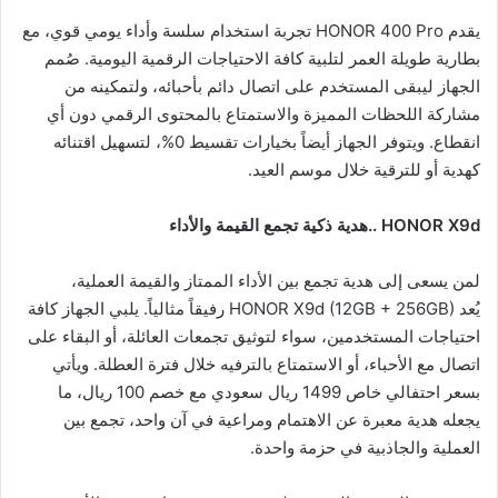
يقدم HONOR 400 Pro تجربة استخدام سلسة وأداء يومي قوي، مع
بطارية طويلة العمر لتلبية كافة الاحتياجات الرقمية اليومية. صُمم
الجهاز ليبقى المستخدم على اتصال دائم بأحبائه، ولتمكينه من
مشاركة اللحظات المميزة والاستمتاع بالمحتوى الرقمي دون أي
انقطاع. ويتوفر الجهاز أيضاً بخيارات تقسيط 0%، لتسهيل اقتنائه
كهدية أو للترقية خلال موسم العيد.
HONOR X9d
..هدية ذكية تجمع القيمة والأداء
لمن يسعى إلى هدية تجمع بين الأداء الممتاز والقيمة العملية،
يُعد HONOR X9d (12GB + 256GB) رفيقاً مثالياً. يلبي الجهاز كافة
احتياجات المستخدمين، سواء لتوثيق تجمعات العائلة، أو البقاء على
اتصال مع الأحباء، أو الاستمتاع بالترفيه خلال فترة العطلة. ويأتي
بسعر احتفالي خاص 1499 ريال سعودي مع خصم 100 ريال، ما
يجعله هدية معبرة عن الاهتمام ومراعية في آن واحد، تجمع بين
العملية والجاذبية في حزمة واحدة.