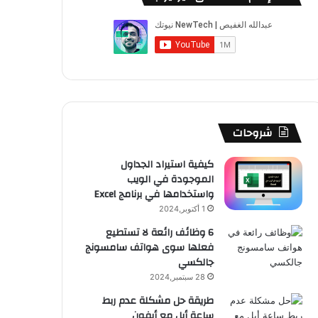
ب
u
ت
ب
ق
ص
و
T
ق
ت
ر
ا
ك
u
ر
ش
ا
ل
b
ا
ا
م
م
e
م
ت
و
شروحات
ق
كيفية استيراد الجداول
الموجودة في الويب
ع
واستخدامها في برنامج Excel
R
1 أكتوبر,2024
6 وظائف رائعة لا تستطيع
S
فعلها سوى هواتف سامسونج
جالكسي
S
28 سبتمبر,2024
طريقة حل مشكلة عدم ربط
ساعة أبل مع أيفون