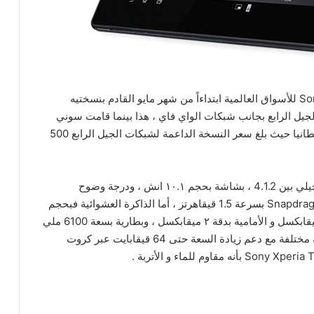
تبدأ عمليات شحن الجهاز اللوحي Sony Xperia Tablet Z للأسواق العالمية ابتداءاً من شهر مايو القادم بنسختيه
جيل الرابع بجانب شبكات الواي فاي ، هذا بينما قامت سوني
سابقاً بفتح الطلب المسبق على الجهاز اللوحي في بريطانيا حيث بلغ سعر النسخة الداعمة لشبكات الجيل الرابع 500
ويحمل اللوحي Sony Xperia Tablet Z نظام أندرويد جيلي بين 4.1.2 ، بشاشة بحجم ١٠.١ انش ، ودرجة وضوح
1900×1200 بكسل بتقنية TFT ، وبمعالج Snapdragon S4 Pro بسرعة 1.5 قيقاهرتز ، أما الذاكرة العشوائية فبحجم
٢ قيقابايت ، وبالنسبة للكاميرا الخلفية فهي بدقة 8.1 ميقابكسل و الأمامية بدقة ٢ ميقابكسل ، وبطارية بسعة 6100 ملي
أمبير ، و يتوفر Sony Xperia Tablet Z بسعات تخزينية مختلفة مع دعم زيادة السعة حتى 64 قيقابايت عبر كروت