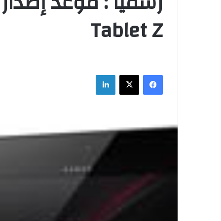
Tablet Z
فيسبوك
‫X
لينكدإن