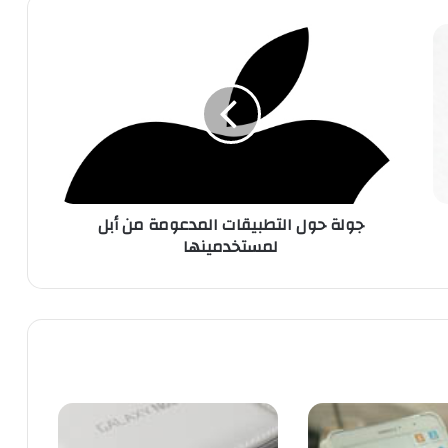
ج
و
ل
ة
ح
و
ل
ا
ل
جولة حول التطبيقات المدعومة من أبل
ت
لمستخدمينها
ط
ب
ي
ق
ا
ت
ا
ل
م
د