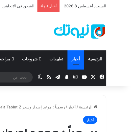
السبت, أغسطس 8 2026
أخبار عاجلة
نيسان تعلن نتائجها المالية للربع ال
الرئيسية
أخبار
تطبيقات
شروحات
مراجع
‫X
فيسبوك
‫YouTube
انستقرام
تيلقرام
سناب تشات
ملخص الموقع RSS
الوضع المظلم
الرئيسية
/
أخبار
/
رسمياً : موعد إصدار وسعر Sony Xperia Tablet Z
أخبار