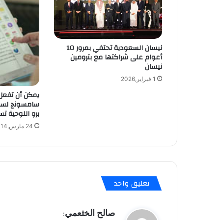
و
ر
م
ؤ
ت
نيسان السعودية تحتفي بمرور 10
م
أعوام على شراكتها مع بترومين
نيسان
ر
n
1 فبراير,2026
e
يمكن أن تفعل 
w
سامسونج لسل
h
برو اللوحية تس
o
24 مارس,2014
m
e
o
n
A
n
تعليق واحد
d
r
o
ي
صالح الخثعمي
:
i