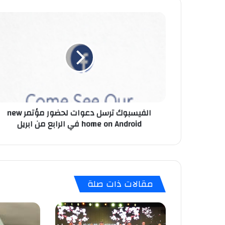
ا
ل
ف
ي
س
ب
و
ك
ت
الفيسبوك ترسل دعوات لحضور مؤتمر new
ر
home on Android في الرابع من ابريل
س
ل
د
ع
و
ا
مقالات ذات صلة
ت
ل
ح
ض