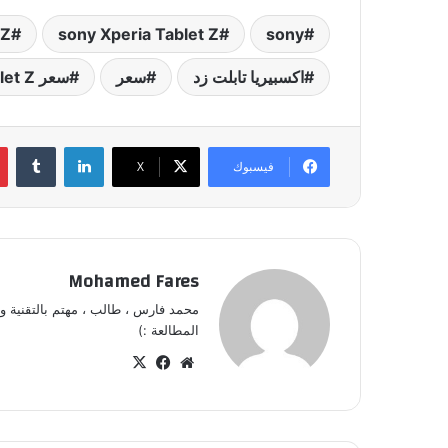
 Z
sony Xperia Tablet Z
sony
اكسبيريا تابلت زد
سعر
سعر Sony Xperia Tablet Z
لينكدإن
‏Tumblr
فيسبوك
‫X
Mohamed Fares
محمد فارس ، طالب ، مهتم بالتقنية و 
المطالعة :)
موق
في
‫X
ع
سب
الوي
وك
ب