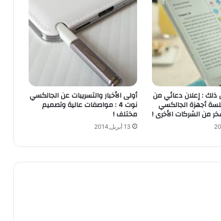
ع
و
م
ة
م
ن
أ
ب
ل
ذلك : إعلان دعائي من
أولى الأخبار والتسريبات عن الجالكسي
ل
سة أجهزة الجالكسي
نوت 4 : مواصفات عالية وتصميم
م
خر من الشركات الأخرى !
مختلف !
س
13 أبريل,2014
ت
خ
د
م
ي
ن
ه
ا