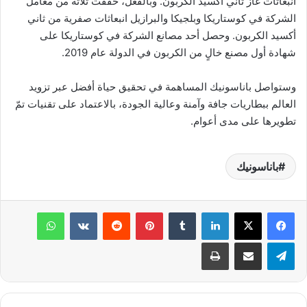
انبعاثات غاز ثاني أكسيد الكربون. وبالفعل، حققت ثلاثة من معامل
الشركة في كوستاريكا وبلجيكا والبرازيل انبعاثات صفرية من ثاني
أكسيد الكربون. وحصل أحد مصانع الشركة في كوستاريكا على
شهادة أول مصنع خالٍ من الكربون في الدولة عام 2019.
وستواصل باناسونيك المساهمة في تحقيق حياة أفضل عبر تزويد
العالم ببطاريات جافة وآمنة وعالية الجودة، بالاعتماد على تقنيات تمّ
تطويرها على مدى أعوام.
باناسونيك
لينكدإن
بينتيريست
واتساب
تيلقرام
مشاركة عبر البريد
طباعة