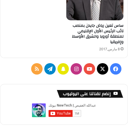
ساس تعين رياض جايدن بمنصب
نائب الرئيس الأول الإقليمي
لمنطقة أوروبا والشرق الأوسط
وإفريقيا
8 مارس,2017
‫X
فيسبوك
‫YouTube
انستقرام
سناب
تيلقرام
ملخص
تشات
الموقع
RSS
إنضم لقناتنا على اليوتيوب