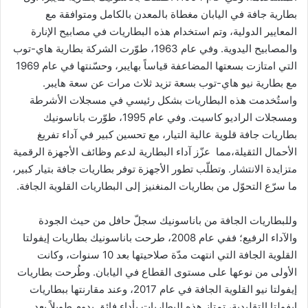
بطارية جافة في اليابان مغطاة بالمعدن بالكامل ومتوافقة مع
المعايير الدولية، وتم استخدام هذه البطاريات في مصابيح الإنارة
والمصابيح اليدوية. وفي عام 1963، طوّرت الشركة بطارية هاي-توب
التي امتازت بسعتها المضاعفة قياساً بهايبر، وحسّنتها في عام 1969
مع بطارية نيو هاي-توب بسعة تزيد ثلاث مرات عن سعة هايبر.
واستُخدمت هذه البطاريات بشكل رئيسي في مسجلات الأشرطة
ومسجلات الراديو كاسيت. وفي عام 1995، طوّرت باناسونيك
بطاريات جافة قلوية عالية التيار، مع تحسين كبير في آداء تفريغ
الأحمال الثقيلة،مما عزّز آداء البطارية لدعم وظائف الأجهزة الرقمية
متزايدة الانتشار. وتطلّب تطور الأجهزة توفر بطاريات جافة بتيار كبير،
ما سرّع التحوّل من بطاريات المنغنيز إلى البطاريات القلوية الجافة.
وللبطاريات الجافة من باناسونيك سجلّ حافل من حيث الجودة
والآداء الرفيع؛ ففي عام 2008، طرحت باناسونيك بطاريات إيفولتا
القلوية الجافة التي انتهت مدّة صلاحيتها بعد 10 سنوات، وكانت
الأولى من نوعها على مستوى القطاع في اليابان. وطُرحت بطاريات
إيفولتا نيو القلوية الجافة في عام 2017، وعند مقارنتها ببطاريات
إيفولتا التقليدية، تمتاز هذه البطاريات بأداء فائق يدوم طويلاً بعد