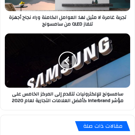
وراء
نجاح
تجربة غامرة لا مثيل لها: العوامل الكامنة وراء نجاح أجهزة
أجهزة
تلفاز QLED من سامسونج
تلفاز
QLED
من
سامسونج
سامسونج
للإلكترونيات
تتقدم
إلى
المركز
الخامس
على
مؤشر
Interbrand
سامسونج للإلكترونيات تتقدم إلى المركز الخامس على
كأفضل
مؤشر Interbrand كأفضل العلامات التجارية لعام 2020
العلامات
التجارية
لعام
2020
مقالات ذات صلة