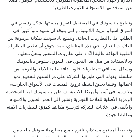
عن استخدامها للاستجابة للكوارث الطبيعية.
وتطمح باناسونيك في المستقبل لتعزيز مبيعاتها بشكل رئيسي في
أسواق آسيا وأمريكا اللاتينية، والتي يتوقع أن تشهد نمواً كبيراً في
الطلب على البطاريات الجافة. وتتمتع باناسونيك بمكانة مرموقة بين
العلامات التجارية في هذه المناطق، حيث يتوقع أن تطغى البطاريات
القلوية الجافة عالية الآداء على بطاريات المنغنيز وتحلّ محلها.
وبالاستفادة من مثل هذا التحول في السوق، ستوفر باناسونيك –
وبشكل استباقي – بطاريات قلوية جافة عالية الآداء والنوعية من
سلسلة إيفولتا التي طورتها الشركة على مر السنين لتحقيق نمو
أعمالها. وفيما يخصّ أنشطة ترويج المبيعات في الأسواق الخارجية،
ولا سيما في آسيا وأمريكا اللاتينية، ستظهر باناسونيك ليو، الشخصية
الرمزية الأصلية للعلامة التجارية وتشير إلى العمر الطويل والإسهام
والألفة، في إعلانات الشركة لترسيخ مكانتها كمزوّد للبطاريات الآمنة
وعالية الجودة.
وتحقيقاً لمجتمع مستدام، تلتزم جميع مصانع باناسونيك بالحد من