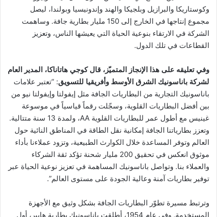
وكوستاريكا والبرازيل وبلجيكا والهند وإندونيسيا وبولندا، ليصل
مجموع إنتاجها في الخارج إلى 150 مليار بطارية جافة. وساهمت
الشركة في الارتقاء بنوعية الحياة التي يعيشها الناس، وتعزيز
القطاعات في تلك الدول.
وفي تعليقه على هذا الإنجاز المتميّز، قال
كوجي هاتاناكا، المدير العام
لشركة باناسونيك الشرق الأوسط وأفريقيا للتسويق
: “تعتبر علامات
باناسونيك التجارية من البطاريات الجافة مثل إيفولتا وإيفولتا نيو من
بين أفضل البطاريات القلوية، وسجّلت رقماً قياسياً في موسوعة
غينيس مع أطول عمر للبطاريات القلوية AA، ولمدة 13 سنة متتالية.
وتعزز بطارياتنا الجافة إمكانية نقل الطاقة في المناطق النائية حول
العالم وتوفر المساعدة خلال الكوارث الطبيعية، وتزود عملاءنا بأداء
موثوق انعكس في تحقيق 200 مليار شحنة تؤكد ثقة الشركاء
والعملاء بنا. وتواصل باناسونيك المساهمة في تعزيز نوعية الحياة عبر
توفير بطاريات آمنة وعالية الجودة على مستوى العالم”.
وترتبط مسيرة تطوّر البطاريات الجافة بشكل وثيق مع الأجهزة
المستخدمة. وفي عام 1954، أطلقت باناسونيك بطارية هايبر، أول