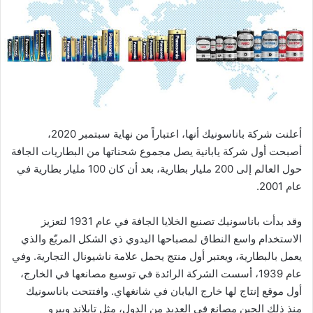
أعلنت شركة باناسونيك أنها، اعتباراً من نهاية سبتمبر 2020،
أصبحت أول شركة يابانية يصل مجموع شحناتها من البطاريات الجافة
حول العالم إلى 200 مليار بطارية، بعد أن كان 100 مليار بطارية في
عام 2001.
وقد بدأت باناسونيك تصنيع الخلايا الجافة في عام 1931 لتعزيز
الاستخدام واسع النطاق لمصباحها اليدوي ذي الشكل المربّع والذي
يعمل بالبطارية، ويعتبر أول منتج يحمل علامة ناشيونال التجارية. وفي
عام 1939، أسست الشركة الرائدة في توسيع مصانعها في الخارج،
أول موقع إنتاج لها خارج اليابان في شانغهاي. وافتتحت باناسونيك
منذ ذلك الحين مصانع في العديد من الدول، مثل تايلاند وبيرو