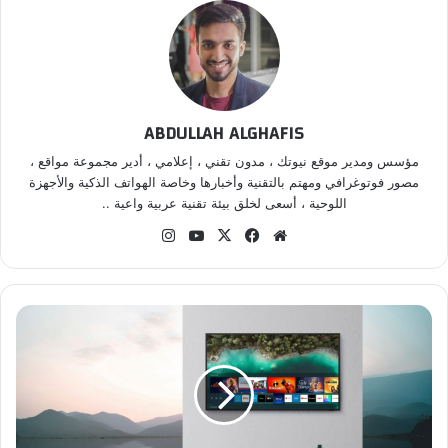
ABDULLAH ALGHAFIS
مؤسس ومدير موقع نيوتك ، مدون تقني ، إعلامي ، أدير مجموعة مواقع ،
مصور فوتوغرافي ومهتم بالتقنية وأخبارها وخاصة الهواتف الذكية والأجهزة
اللوحية ، أسعى لخلق بيئة تقنية عربية واعية ..
موقع
‫X
فيسبوك
‫YouTube
انستقرام
الويب
تجربة
غامرة
لا
مثيل
لها:
العوامل
الكامنة