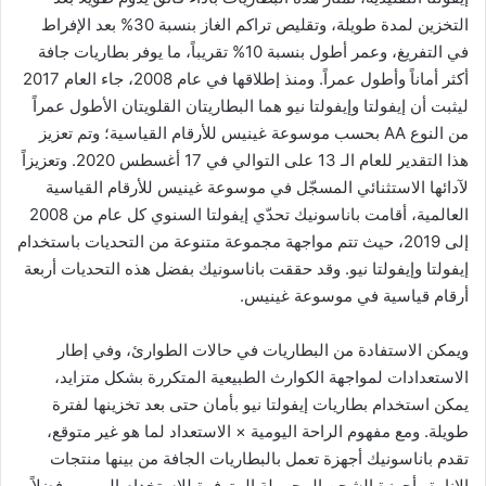
التخزين لمدة طويلة، وتقليص تراكم الغاز بنسبة 30% بعد الإفراط
في التفريغ، وعمر أطول بنسبة 10% تقريباً، ما يوفر بطاريات جافة
أكثر أماناً وأطول عمراً. ومنذ إطلاقها في عام 2008، جاء العام 2017
ليثبت أن إيفولتا وإيفولتا نيو هما البطاريتان القلويتان الأطول عمراً
من النوع AA بحسب موسوعة غينيس للأرقام القياسية؛ وتم تعزيز
هذا التقدير للعام الـ 13 على التوالي في 17 أغسطس 2020. وتعزيزاً
لآدائها الاستثنائي المسجّل في موسوعة غينيس للأرقام القياسية
العالمية، أقامت باناسونيك تحدّي إيفولتا السنوي كل عام من 2008
إلى 2019، حيث تتم مواجهة مجموعة متنوعة من التحديات باستخدام
إيفولتا وإيفولتا نيو. وقد حققت باناسونيك بفضل هذه التحديات أربعة
أرقام قياسية في موسوعة غينيس.
ويمكن الاستفادة من البطاريات في حالات الطوارئ، وفي إطار
الاستعدادات لمواجهة الكوارث الطبيعية المتكررة بشكل متزايد،
يمكن استخدام بطاريات إيفولتا نيو بأمان حتى بعد تخزينها لفترة
طويلة. ومع مفهوم الراحة اليومية × الاستعداد لما هو غير متوقع،
تقدم باناسونيك أجهزة تعمل بالبطاريات الجافة من بينها منتجات
الإنارة وأجهزة الشحن المحمولة المتوفرة للاستخدام اليومي، فضلاً