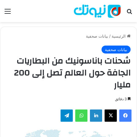
بحث عن
الق
الرئيسية
/
بيانات صحفية
بيانات صحفية
شحنات باناسونيك من البطاريات
الجافة حول العالم تصل إلى 200
مليار
3 دقائق
فيسبوك
‫X
لينكدإن
واتساب
تيلقرام