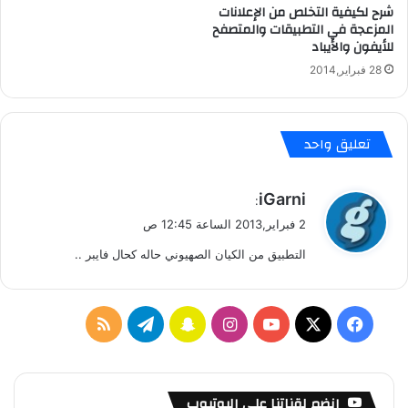
شرح لكيفية التخلص من الإعلانات
ا
المزعجة في التطبيقات والمتصفح
د
للأيفون والأيباد
28 فبراير,2014
تعليق واحد
ي
iGarni
:
ق
2 فبراير,2013 الساعة 12:45 ص
و
التطبيق من الكيان الصهيوني حاله كحال فايبر ..
ل
ف
ا
س
ت
م
ي
X
Y
ن
ن
ي
ل
س
o
س
ا
ل
خ
إنضم لقناتنا على اليوتيوب