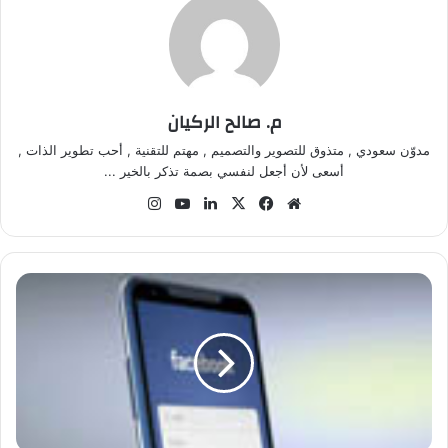
م. صالح الركيان
مدوّن سعودي , متذوق للتصوير والتصميم , مهتم للتقنية , أحب تطوير الذات ,
أسعى لأن أجعل لنفسي بصمة تذكر بالخير ...
موق
في
‫X
لينك
‫Yo
انس
ع
سب
دإن
uT
تقر
الوي
وك
ub
ام
ب
e
ا
ل
ر
ئ
ي
س
ا
ل