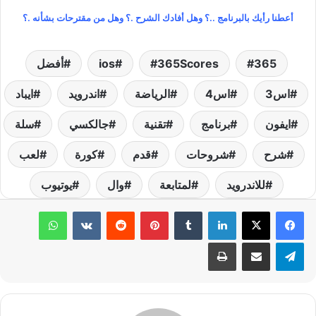
أعطنا رأيك بالبرنامج ..؟ وهل أفادك الشرح .؟ وهل من مقترحات بشأنه .؟
365
365Scores
ios
أفضل
اس3
اس4
الرياضة
اندرويد
ايباد
ايفون
برنامج
تقنية
جالكسي
سلة
شرح
شروحات
قدم
كورة
لعب
للاندرويد
لمتابعة
وال
يوتيوب
لينكدإن
‏Tumblr
بينتيريست
‏Reddit
‏VKontakte
واتساب
تيلقرام
مشاركة عبر البريد
طباعة