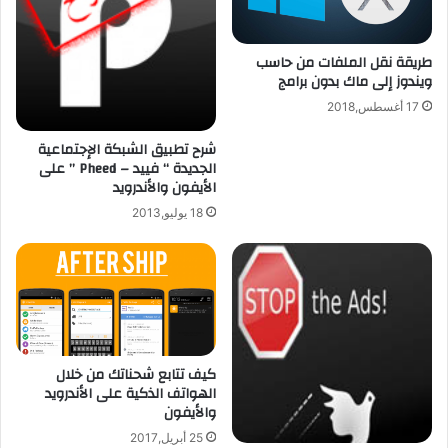
ي
n
ه
a
طريقة نقل الملفات من حاسب
و
n
ويندوز إلى ماك بدون برامج
ا
a
ت
K
17 أغسطس,2018
ف
o
!
n
شرح تطبيق الشبكة الإجتماعية
الجديدة “ فييد – Pheed ” على
g
الأيفون والأندرويد
ل
ل
18 يوليو,2013
أ
ي
ف
و
ن
و
ا
كيف تتابع شحناتك من خلال
ل
الهواتف الذكية على الأندرويد
أ
والأيفون
ي
25 أبريل,2017
ب