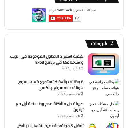
ب
u
ت
ب
ق
ص
و
T
ق
ت
ر
ا
ك
u
ر
ش
ا
ل
b
ا
ا
م
م
شروحات
e
م
ت
و
كيفية استيراد الجداول الموجودة في الويب
واستخدامها في برنامج Excel
ق
1 أكتوبر,2024
ع
6 وظائف رائعة لا تستطيع فعلها سوى
هواتف سامسونج جالكسي
R
28 سبتمبر,2024
S
طريقة حل مشكلة عدم ربط ساعة أبل مع
أيفون
S
25 سبتمبر,2024
أفضل 5 مواقع لتصميم الشعارات بشكل