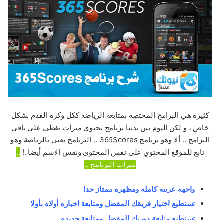
كثيرة هي البرامج المختصة بمتابعة الرياضة ككل وكرة القدم بشكل
خاص ، و لكن اليوم بين يدينا برنامج يحتوي ميزات تغطي على باقي
البرامج .. ألا وهو برنامج 365Scores .. البرنامج يعنى بالرياضة وهو
تابع للموقع المحتوي على نفس المحتوى ونفس الاسم أيضا .!
..
ميزات البرنامج ..
واجهه عربيه كامله ومظهره ممتاز جدا
تستطيع اختيار فريقك المفضل ومتابعة اخباره أولاه بأولا
تستطيع متابعة دوريك المفضل ومتابعة جديده