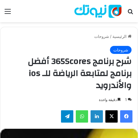
بحث عن
الق
الرئيسية
/
شروحات
شروحات
شرح برنامج 365Scores أفضل
برنامج لمتابعة الرياضة للـ ios
والأندرويد
1
دقيقة واحدة
فيسبوك
‫X
لينكدإن
واتساب
تيلقرام