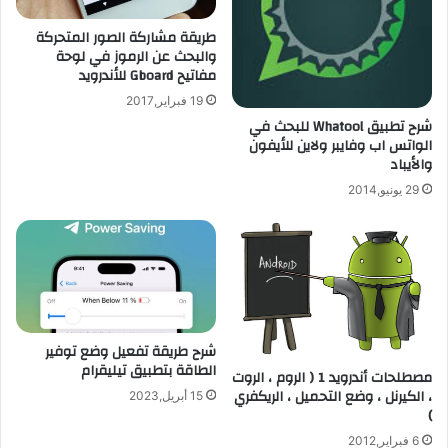
س
ش
طريقة مشاركة الصور المتحركة
و
ب
والبحث عن الرموز في لوحة
ا
ا
مفاتيح Gboard للأندرويد
ق
ب
ق
ل
19 فبراير,2017
ب
ل
شرح تطبيق Whatool للبحث في
ل
إ
الواتس اب وفايبر ولاين للأيفون
ظ
والأيباد
ع
ه
ل
29 يونيو,2014
و
ا
ر
ن
ا
ا
ل
ت
أ
ل
ي
ا
ف
ي
شرح طريقة تفعيل وضع توفير
و
ع
الطاقة بتطبيق تيليقرام
ن
ن
مصطلحات أندرويد 1 ( الروم ، الروت
، الكيرنل ، وضع التحميل ، الريكفري
ى
15 أبريل,2023
)
ع
د
6 فبراير,2012