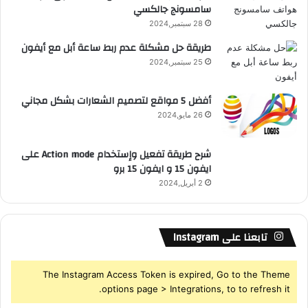
م
سامسونج جالكسي
R
ا
28 سبتمبر,2024
ت
S
ا
طريقة حل مشكلة عدم ربط ساعة أبل مع أيفون
ل
25 سبتمبر,2024
S
ت
ج
أفضل 5 مواقع لتصميم الشعارات بشكل مجاني
ا
26 مايو,2024
ر
ي
ة
شرح طريقة تفعيل وإستخدام Action mode على
ع
ايفون 15 و ايفون 15 برو
ب
2 أبريل,2024
ر
ا
ل
إ
تابعنا على Instagram
ن
ت
The Instagram Access Token is expired, Go to the Theme
ر
options page > Integrations, to to refresh it.
ن
ت