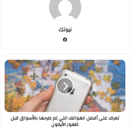
نيوتك
في
سب
وك
ت
ع
ر
ف
ع
ل
ى
أ
ف
تعرف على أفضل الهواتف التي تم طرحها بالأسواق قبل
ض
ظهور الأيفون
ل
ا