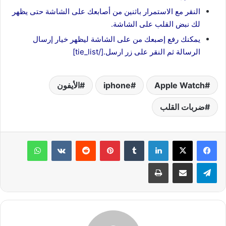
النقر مع الاستمرار باثنين من أصابعك على الشاشة حتى يظهر
لك نبض القلب على الشاشة.
يمكنك رفع إصبعك من على الشاشة ليظهر خيار إرسال
الرسالة ثم النقر على زر ارسل.[/tie_list]
Apple Watch
iphone
الأيفون
ضربات القلب
لينكدإن
‏Tumblr
بينتيريست
‏Reddit
‏VKontakte
واتساب
تيلقرام
مشاركة عبر البريد
طباعة