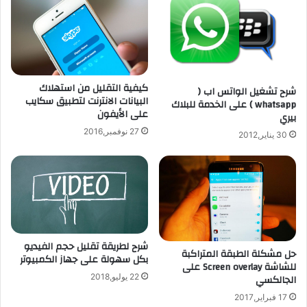
a
ت
P
م
a
ا
d
ع
M
ي
3
كيفية التقليل من استهلاك
ة
شرح تشغيل الواتس اب (
البيانات الانترنت لتطبيق سكايب
8
ل
whatsapp ) على الخدمة للبلاك
على الأيفون
.
بيري
ل
0
م
27 نوفمبر,2016
30 يناير,2012
ف
ه
ي
ت
أ
م
م
ي
ا
ن
ز
ب
و
س
ن
شرح لطريقة تقليل حجم الفيديو
و
حل مشكلة الطبقة المتراكبة
بكل سهولة على جهاز الكمبيوتر
ق
للشاشة Screen overlay على
ا
الجالكسي
22 يوليو,2018
ل
17 فبراير,2017
أ