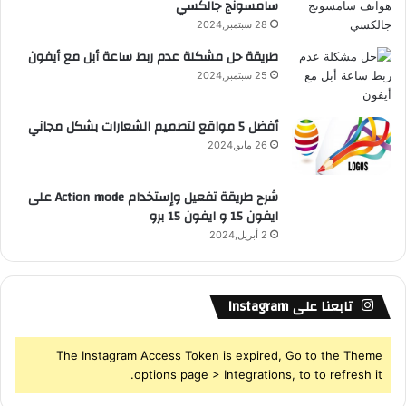
سامسونج جالكسي
R
ل
أ
28 سبتمبر,2024
S
ي
طريقة حل مشكلة عدم ربط ساعة أبل مع أيفون
ف
25 سبتمبر,2024
S
و
ن
أفضل 5 مواقع لتصميم الشعارات بشكل مجاني
26 مايو,2024
شرح طريقة تفعيل وإستخدام Action mode على
ايفون 15 و ايفون 15 برو
2 أبريل,2024
تابعنا على Instagram
The Instagram Access Token is expired, Go to the Theme
options page > Integrations, to to refresh it.