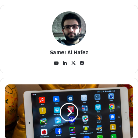
Samer Al Hafez
في
‫X
لينك
‫Yo
سب
دإن
uT
وك
ub
e
ت
خ
ف
ي
ض
ع
ل
ى