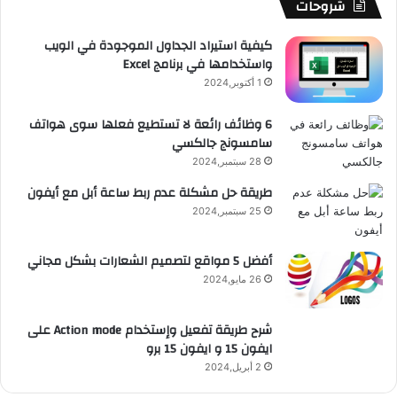
b
ا
ا
م
م
شروحات
e
م
ت
و
كيفية استيراد الجداول الموجودة في الويب
واستخدامها في برنامج Excel
ق
1 أكتوبر,2024
ع
6 وظائف رائعة لا تستطيع فعلها سوى هواتف
سامسونج جالكسي
R
28 سبتمبر,2024
S
طريقة حل مشكلة عدم ربط ساعة أبل مع أيفون
25 سبتمبر,2024
S
أفضل 5 مواقع لتصميم الشعارات بشكل مجاني
26 مايو,2024
شرح طريقة تفعيل وإستخدام Action mode على
ايفون 15 و ايفون 15 برو
2 أبريل,2024