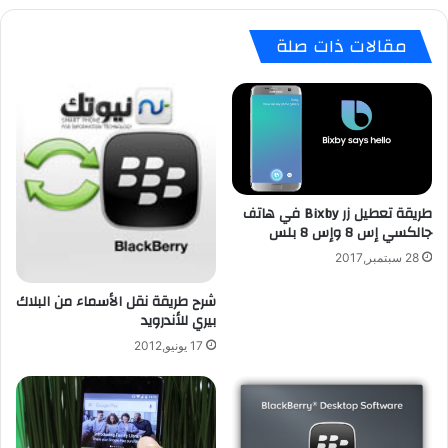
ء
ى
ج
مقالات ذات صلة
م
د
ن
د
ص
د
ة
و
ا
ن
خ
ا
ت
ل
ب
ك
ا
طريقة تعطيل زر Bixby في هاتف
ش
جالكسي إس 8 وإس 8 بلس
ر
ف
ا
ع
28 سبتمبر,2017
ل
ن
ب
ه
شرح طريقة نقل الأسماء من البلاك
ن
و
بيري للأندرويد
ش
ي
17 يونيو,2012
م
ت
ا
ك
ر
م
ك
ع
ت