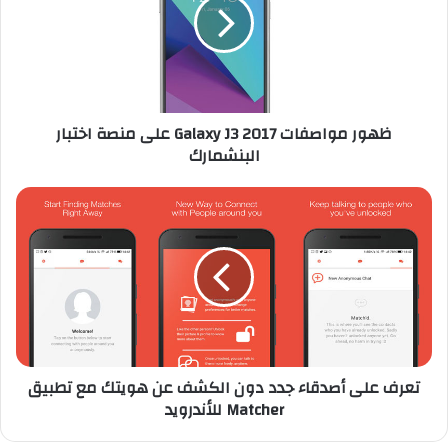
ر
م
و
ا
ص
ف
ظهور مواصفات Galaxy J3 2017 على منصة اختبار
ا
البنشمارك
ت
G
a
ت
l
ع
a
ر
x
ف
y
ع
J
ل
3
ى
2
أ
0
ص
تعرف على أصدقاء جدد دون الكشف عن هويتك مع تطبيق
1
د
Matcher للأندرويد
7
ق
ع
ا
ل