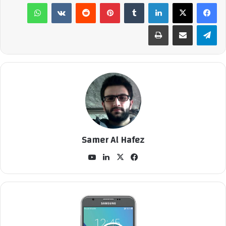
لينكدإن
‏Tumblr
بينتيريست
‏Reddit
‏VKontakte
واتساب
تيلقرام
مشاركة عبر البريد
طباعة
Samer Al Hafez
في
‫X
لينك
‫Yo
سب
دإن
uT
وك
ub
e
ظ
ه
و