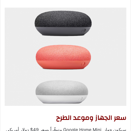
سعر الجهاز وموعد الطرح
سيكون جهاز Google Home Mini متوفّراً بسعر 49$ دولار أمريكي