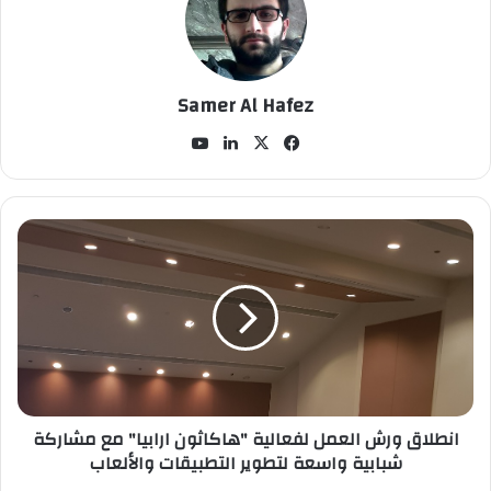
Samer Al Hafez
في
‫X
لينك
‫Yo
سب
دإن
uT
وك
ub
e
ا
ن
ط
ل
ا
ق
و
ر
ش
انطلاق ورش العمل لفعالية "هاكاثون ارابيا" مع مشاركة
ا
شبابية واسعة لتطوير التطبيقات والألعاب
ل
ع