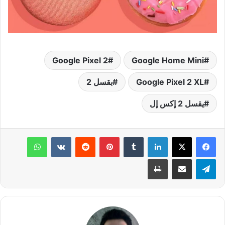
Google Pixel 2
Google Home Mini
Google Pixel 2 XL
بقسل 2
يقسل 2 إكس إل
لينكدإن
‏Tumblr
بينتيريست
‏Reddit
‏VKontakte
واتساب
تيلقرام
مشاركة عبر البريد
طباعة