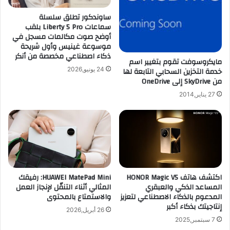
ي
X
ا
ساوندكور تطلق سلسلة
ف
سماعات Liberty 5 Pro بلقب
"
ي
أوضح صوت مكالمات مسجل في
م
ا
موسوعة غينيس وأول شريحة
ع
ل
ذكاء اصطناعي مخصصة من أنكر
م
س
مايكروسوفت تقوم بتغيير اسم
ش
24 يونيو,2026
ع
خدمة التخزين السحابي التابعة لها
ا
من SkyDrive إلى OneDrive
و
ر
د
27 يناير,2014
ك
ي
ة
ة
ش
ي
ب
و
ا
م
ب
ا
ي
ل
اكتشف هاتف HONOR Magic V5
HUAWEI MatePad Mini: رفيقك
ة
ج
المساعد الذكي والعبقري
المثالي أثناء التنقّل لإنجاز العمل
و
م
المدعوم بالذكاء الاصطناعي لتعزيز
والاستمتاع بالمحتوى
ا
ع
إنتاجيتك بذكاء أكبر
س
ة
26 أبريل,2026
ع
7 سبتمبر,2025
3