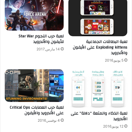
ب
ت
ة
س
ع
خ
ل
ر
م
خ
لعبة حرب النجوم Star War
ي
ب
لعبة البطاقات الجماعية
للأيفون والأندرويد
ة
ر
Exploding kittens على الأيفون
ل
ا
14 مارس,2017
والأندرويد
ل
ت
أ
ه
5 يونيو,2016
ن
ا
د
ل
ر
ل
و
ت
ي
ع
د
ا
و
لعبة حرب العصابات Critical Ops
ن
على الأندرويد والأيفون
لعبة الذكاء والمتعة “دلالة” على
م
الأندرويد
4 نوفمبر,2016
ع
12 يونيو,2016
ه