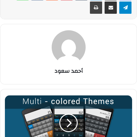
تيلقرام
مشاركة عبر البريد
طباعة
أحمد سعود
ت
ط
ب
ي
ق
R
e