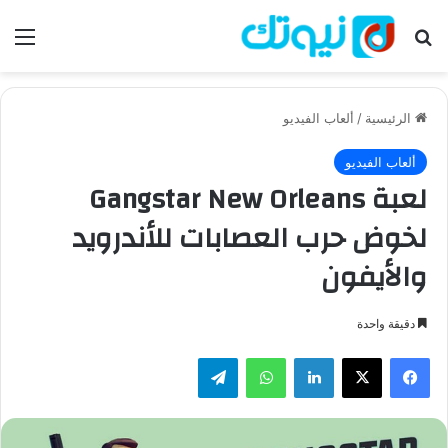
بحث عن
الق
الرئيسية
/
ألعاب الفيديو
ألعاب الفيديو
لعبة Gangstar New Orleans
لخوض حرب العصابات للأندرويد
والأيفون
دقيقة واحدة
فيسبوك
‫X
لينكدإن
واتساب
تيلقرام