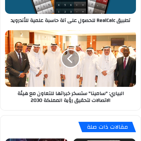
a
l
تطبيق RealCalc للحصول على آلة حاسبة علمية للأندرويد
C
a
l
ا
c
ل
ل
ب
ل
ي
ح
ا
ص
ر
و
ي
ل
:
ع
"
البياري: "سامينا" ستسخر خبراتها للتعاون مع هيئة
ل
س
الاتصالات لتحقيق رؤية المملكة 2030
ى
ا
آ
م
ل
ي
ة
ن
مقالات ذات صلة
ح
ا
ا
"
س
س