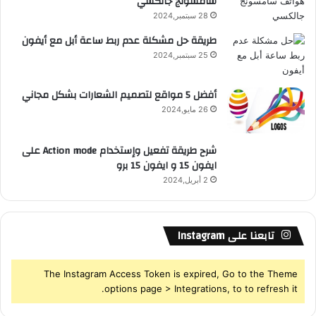
سامسونج جالكسي
R
ة
ا
28 سبتمبر,2024
S
ل
طريقة حل مشكلة عدم ربط ساعة أبل مع أيفون
م
25 سبتمبر,2024
S
م
ل
ك
أفضل 5 مواقع لتصميم الشعارات بشكل مجاني
ة
26 مايو,2024
2
0
شرح طريقة تفعيل وإستخدام Action mode على
3
ايفون 15 و ايفون 15 برو
0
2 أبريل,2024
تابعنا على Instagram
The Instagram Access Token is expired, Go to the Theme
options page > Integrations, to to refresh it.