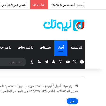
السبت, أغسطس 8 2026
أخبار عاجلة
نيسان تعلن نتائجها المالية للربع ال
الرئيسية
أخبار
تطبيقات
شروحات
مراجع
‫X
فيسبوك
‫YouTube
انستقرام
تيلقرام
سناب تشات
ملخص الموقع RSS
الوضع المظلم
الرئيسية
/
أخبار
/
لينوفو تكشف عن حواسيبها الشخصية المزود
عميل الذكاء الاصطناعي Lenovo Qira في المؤتمر العالمي للجوال 2026
أخبار