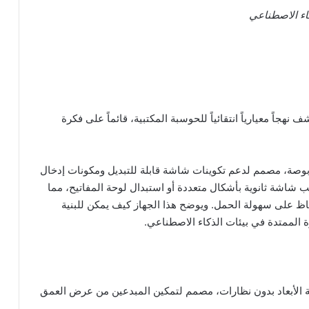
جاً معيارياً انتقائياً للحوسبة المكتبية، قائماً على فكرة
ميز الحاسوب بهيكل أساسي فائق النحافة بحجم 14 بوصة، مصمم لدعم تكوينات شاشة قابلة للتبديل ومكونات إدخال
ب شاشة ثانوية بأشكال متعددة أو استبدال لوحة المفاتيح، مما
مل إلى حوالي 19 بوصة مع الحفاظ على سهولة الحمل. ويوضح هذا الجهاز كيف يمكن للبنية
ة الممتدة في بيئات الذكاء الاصطناعي.
ية الأبعاد بدون نظارات، مصمم لتمكين المبدعين من عرض العمق