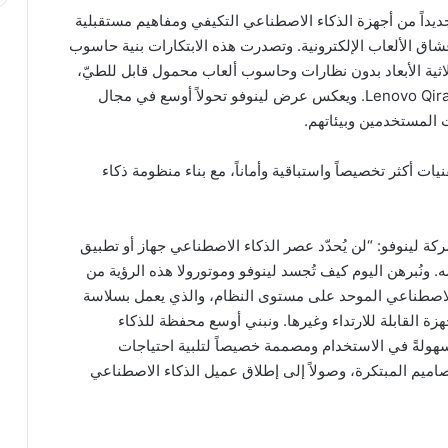
و في المؤتمر العالمي للجوال 2026 جيلاً جديداً من أجهزة الذكاء الاصطناعي التكيفي ومفاهيم مستقبلية
اق الألعاب الإلكترونية. وتصدرت هذه الابتكارات بنية حاسوب
ة الأبعاد بدون نظارات وحاسوب ألعاب محمول قابل للطيّ،
بالإضافة إلى الإطلاق الأولي لعميل الذكاء الاصطناعي Lenovo Qira. ويعكس عرض لينوفو تحولاً أوسع في مجال
المستخدمين وبيئاتهم.
ات أكثر تخصيصاً واستباقية وأماناً، مع بناء منظومة ذكاء
 لينوفو: “لن يُحدّد عصر الذكاء الاصطناعي جهاز أو تطبيق
ونُبرهن اليوم كيف تُجسد لينوفو وموتورولا هذه الرؤية من
اء الاصطناعي الموحد على مستوى النظام، والذي يعمل بسلاسة
زة القابلة للارتداء وغيرها. ونبني أوسع محفظة للذكاء
هولةً في الاستخدام ومصممة خصيصاً لتلبية احتياجات
صاميم المبتكرة، وصولاً إلى إطلاق عميل الذكاء الاصطناعي